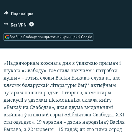
КУЛЬТУРА
МОВА
КАЛЯНДАР
НА ХВАЛЯХ СВАБОДЫ
Падзяліцца
Без VPN
Зрабіце Свабоду прыярытэтнай крыніцай ў Google
«Надвячоркам кожнага дня я ўключаю прымач і
шукаю «Свабоду» Тое стала звычаем і патрэбай
душы» – гэтыя словы Васіля Быкава-слухача, але
клясык беларускай літаратуры быў і актыўным
аўтарам нашага радыё. Інтэрвію, камэнтары,
дыскусіі з удзелам пісьменьніка склала кнігу
«Быкаў на Свабодзе», якая двума выданьнямі
выйшла ў кніжнай сэрыі «Бібліятэка Свабоды. XXI
стагодзьдзе». 19 чэрвеня – дзень народзінаў Васіля
Быкава, а 22 чэрвеня – 15 гадоў, як яго няма сярод