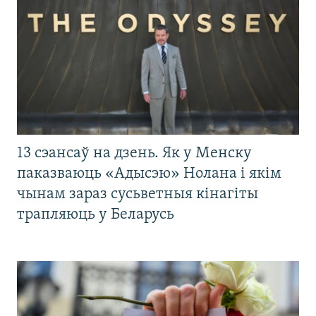
13 сэансаў на дзень. Як у Менску
паказваюць «Адысэю» Нолана і якім
чынам зараз сусьветныя кінагіты
трапляюць у Беларусь