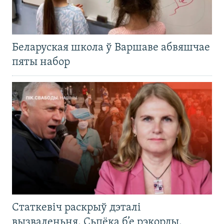
Беларуская школа ў Варшаве абвяшчае
пяты набор
Статкевіч раскрыў дэталі
вызваленьня. Сьпёка б’е рэкорды.