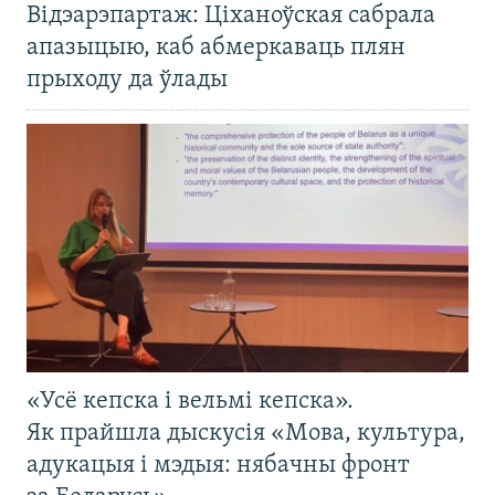
Відэарэпартаж: Ціханоўская сабрала
апазыцыю, каб абмеркаваць плян
прыходу да ўлады
«Усё кепска і вельмі кепска».
Як прайшла дыскусія «Мова, культура,
адукацыя і мэдыя: нябачны фронт