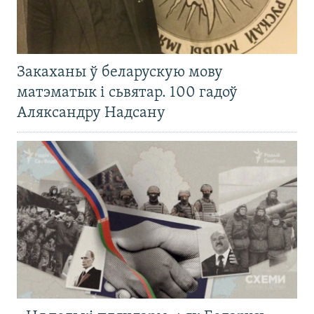
Закаханы ў беларускую мову
матэматык і сьвятар. 100 гадоў
Аляксандру Надсану