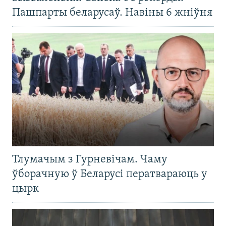
Пашпарты беларусаў. Навіны 6 жніўня
Тлумачым з Гурневічам. Чаму
ўборачную ў Беларусі ператвараюць у
цырк