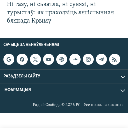
Ні газу, ні сьвятла, ні сувязі, ні
турыстаў: як праходзіць лягістычная
блякада Крыму
САЧЫЦЕ ЗА АБНАЎЛЕНЬНЯМІ
РАЗЬДЗЕЛЫ САЙТУ
ІНФАРМАЦЫЯ
Радыё Свабода © 2026 РС | Усе правы захаваныя.