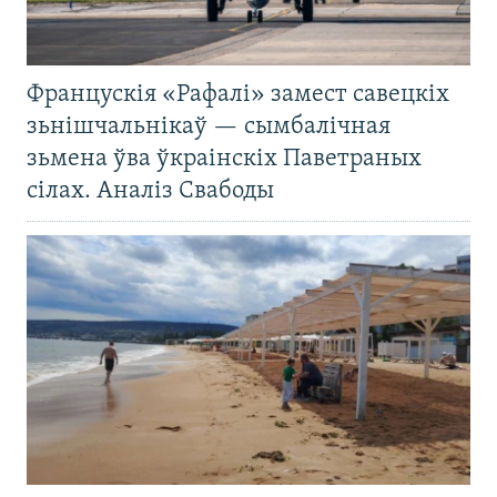
Францускія «Рафалі» замест савецкіх
зьнішчальнікаў — сымбалічная
зьмена ўва ўкраінскіх Паветраных
сілах. Аналіз Свабоды