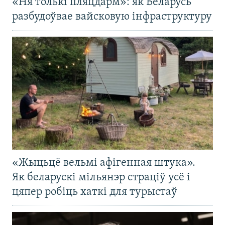
«Ня толькі пляцдарм»: як Беларусь
разбудоўвае вайсковую інфраструктуру
«Жыцьцё вельмі афігенная штука».
Як беларускі мільянэр страціў усё і
цяпер робіць хаткі для турыстаў