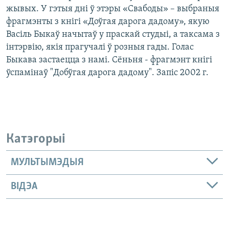
жывых. У гэтыя дні ў этэры «Свабоды» – выбраныя
фрагмэнты з кнігі «Доўгая дарога дадому», якую
Васіль Быкаў начытаў у праскай студыі, а таксама з
інтэрвію, якія прагучалі ў розныя гады. Голас
Быкава застаецца з намі. Сёньня - фрагмэнт кнігі
ўспамінаў "Добўгая дарога дадому". Запіс 2002 г.
Катэгорыі
МУЛЬТЫМЭДЫЯ
ВІДЭА