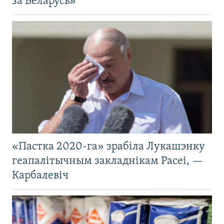
за Беларусь»
«Пастка 2020-га» зрабіла Лукашэнку
геапалітычным закладнікам Расеі, —
Карбалевіч