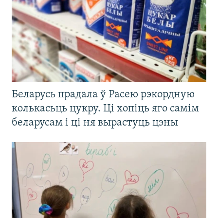
Беларусь прадала ў Расею рэкордную
колькасьць цукру. Ці хопіць яго самім
беларусам і ці ня вырастуць цэны