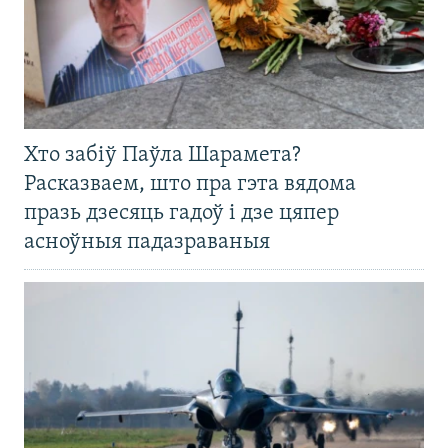
Хто забіў Паўла Шарамета?
Расказваем, што пра гэта вядома
празь дзесяць гадоў і дзе цяпер
асноўныя падазраваныя