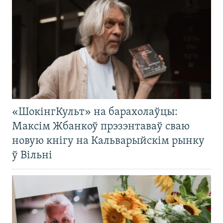
«ШокінгКульт» на барахолаўцы:
Максім Жбанкоў прэзэнтаваў сваю
новую кнігу на Кальварыйскім рынку
ў Вільні