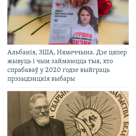
Альбанія, ЗША, Нямеччына. Дзе цяпер
жывуць і чым займаюцца тыя, хто
спрабаваў у 2020 годзе выйграць
прэзыдэнцкія выбары