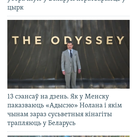
цырк
13 сэансаў на дзень. Як у Менску
паказваюць «Адысэю» Нолана і якім
чынам зараз сусьветныя кінагіты
трапляюць у Беларусь