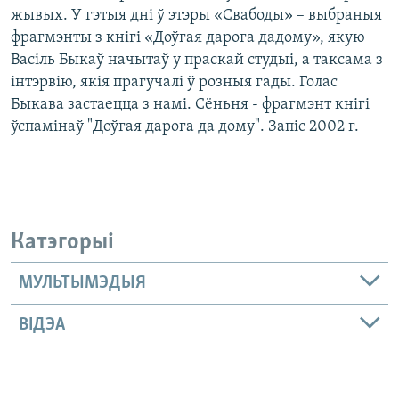
жывых. У гэтыя дні ў этэры «Свабоды» – выбраныя
фрагмэнты з кнігі «Доўгая дарога дадому», якую
Васіль Быкаў начытаў у праскай студыі, а таксама з
інтэрвію, якія прагучалі ў розныя гады. Голас
Быкава застаецца з намі. Сёньня - фрагмэнт кнігі
ўспамінаў "Доўгая дарога да дому". Запіс 2002 г.
Катэгорыі
МУЛЬТЫМЭДЫЯ
ВІДЭА