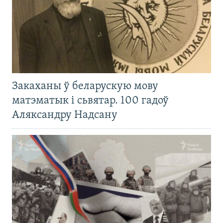
Закаханы ў беларускую мову
матэматык і сьвятар. 100 гадоў
Аляксандру Надсану