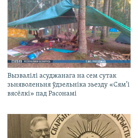
Вызвалілі асуджанага на сем сутак
зьняволеньня ўдзельніка зьезду «Сям’і
вясёлкі» пад Расонамі