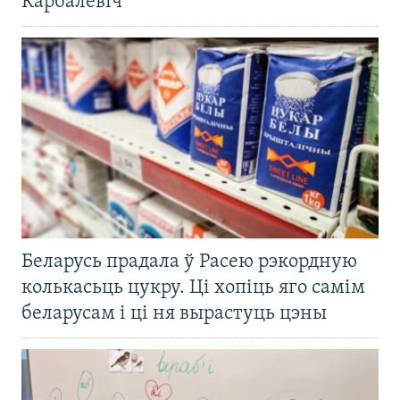
Карбалевіч
Беларусь прадала ў Расею рэкордную
колькасьць цукру. Ці хопіць яго самім
беларусам і ці ня вырастуць цэны