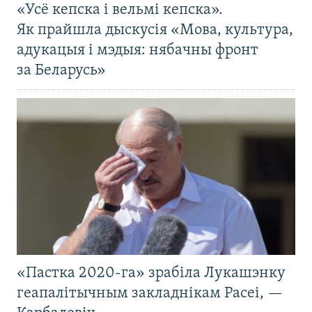
«Усё кепска і вельмі кепска».
Як прайшла дыскусія «Мова, культура,
адукацыя і мэдыя: нябачны фронт
за Беларусь»
«Пастка 2020-га» зрабіла Лукашэнку
геапалітычным закладнікам Расеі, —