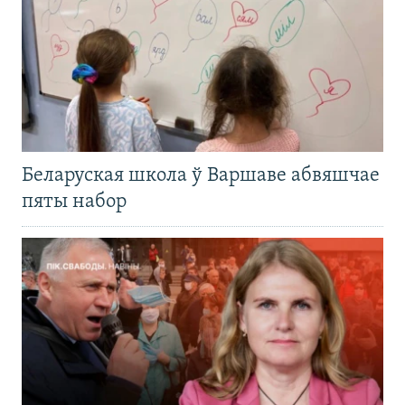
Беларуская школа ў Варшаве абвяшчае
пяты набор