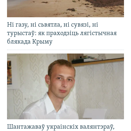
Ні газу, ні сьвятла, ні сувязі, ні
турыстаў: як праходзіць лягістычная
блякада Крыму
Шантажаваў украінскіх валянтэраў,