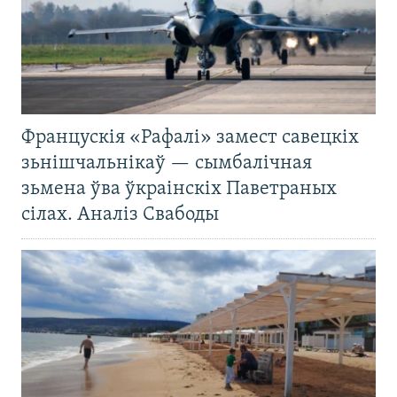
Францускія «Рафалі» замест савецкіх
зьнішчальнікаў — сымбалічная
зьмена ўва ўкраінскіх Паветраных
сілах. Аналіз Свабоды