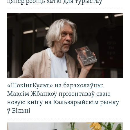
цяпер робіць хаткі для турыстаў
«ШокінгКульт» на барахолаўцы:
Максім Жбанкоў прэзэнтаваў сваю
новую кнігу на Кальварыйскім рынку
ў Вільні