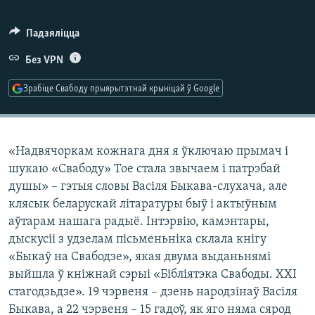
КУЛЬТУРА
МОВА
КАЛЯНДАР
НА ХВАЛЯХ СВАБОДЫ
Падзяліцца
Без VPN
Зрабіце Свабоду прыярытэтнай крыніцай ў Google
«Надвячоркам кожнага дня я ўключаю прымач і
шукаю «Свабоду» Тое стала звычаем і патрэбай
душы» – гэтыя словы Васіля Быкава-слухача, але
клясык беларускай літаратуры быў і актыўным
аўтарам нашага радыё. Інтэрвію, камэнтары,
дыскусіі з удзелам пісьменьніка склала кнігу
«Быкаў на Свабодзе», якая двума выданьнямі
выйшла ў кніжнай сэрыі «Бібліятэка Свабоды. XXI
стагодзьдзе». 19 чэрвеня – дзень народзінаў Васіля
Быкава, а 22 чэрвеня – 15 гадоў, як яго няма сярод