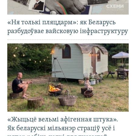
«Ня толькі пляцдарм»: як Беларусь
разбудоўвае вайсковую інфраструктуру
«Жыцьцё вельмі афігенная штука».
Як беларускі мільянэр страціў усё і