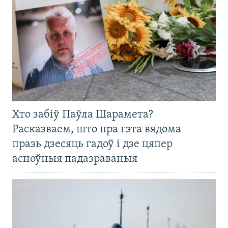
Хто забіў Паўла Шарамета?
Расказваем, што пра гэта вядома
празь дзесяць гадоў і дзе цяпер
асноўныя падазраваныя