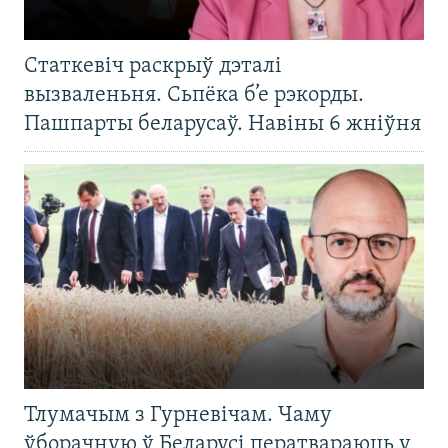
Статкевіч раскрыў дэталі
вызваленьня. Сьпёка б’е рэкорды.
Пашпарты беларусаў. Навіны 6 жніўня
Тлумачым з Гурневічам. Чаму
ўборачную ў Беларусі ператвараюць у