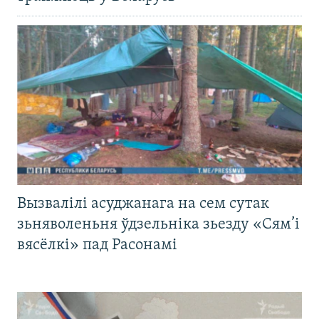
Вызвалілі асуджанага на сем сутак
зьняволеньня ўдзельніка зьезду «Сям’і
вясёлкі» пад Расонамі