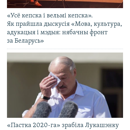
«Усё кепска і вельмі кепска».
Як прайшла дыскусія «Мова, культура,
адукацыя і мэдыя: нябачны фронт
за Беларусь»
«Пастка 2020-га» зрабіла Лукашэнку