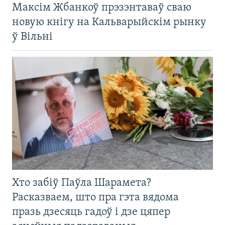
Максім Жбанкоў прэзэнтаваў сваю
новую кнігу на Кальварыйскім рынку
ў Вільні
Хто забіў Паўла Шарамета?
Расказваем, што пра гэта вядома
празь дзесяць гадоў і дзе цяпер