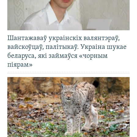
Шантажаваў украінскіх валянтэраў,
вайскоўцаў, палітыкаў. Украіна шукае
беларуса, які займаўся «чорным
піярам»