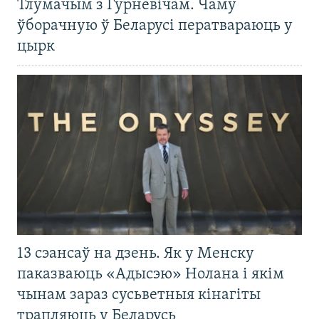
Тлумачым з Гурневічам. Чаму
ўборачную ў Беларусі ператвараюць у
цырк
13 сэансаў на дзень. Як у Менску
паказваюць «Адысэю» Нолана і якім
чынам зараз сусьветныя кінагіты
трапляюць у Беларусь