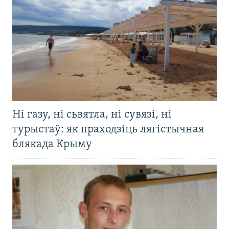
Ні газу, ні сьвятла, ні сувязі, ні
турыстаў: як праходзіць лягістычная
блякада Крыму