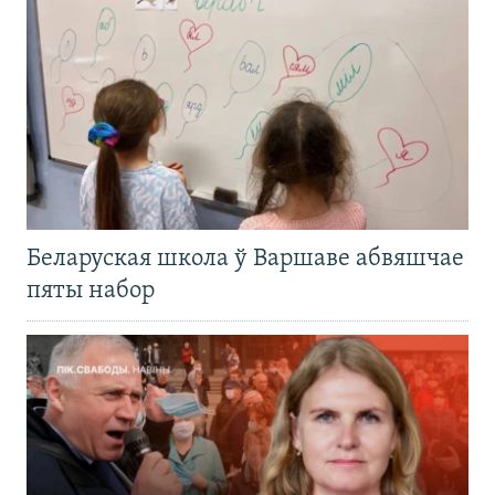
Беларуская школа ў Варшаве абвяшчае
пяты набор