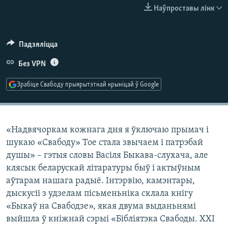
КУЛЬТУРА
МОВА
Наўпроставы лінк
КАЛЯНДАР
НА ХВАЛЯХ СВАБОДЫ
Падзяліцца
Без VPN
Зрабіце Свабоду прыярытэтнай крыніцай ў Google
«Надвячоркам кожнага дня я ўключаю прымач і
шукаю «Свабоду» Тое стала звычаем і патрэбай
душы» – гэтыя словы Васіля Быкава-слухача, але
клясык беларускай літаратуры быў і актыўным
аўтарам нашага радыё. Інтэрвію, камэнтары,
дыскусіі з удзелам пісьменьніка склала кнігу
«Быкаў на Свабодзе», якая двума выданьнямі
выйшла ў кніжнай сэрыі «Бібліятэка Свабоды. XXI