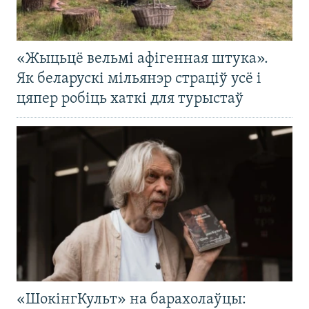
«Жыцьцё вельмі афігенная штука».
Як беларускі мільянэр страціў усё і
цяпер робіць хаткі для турыстаў
«ШокінгКульт» на барахолаўцы: