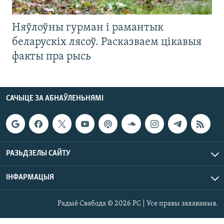
Няўлоўны гурман і рамантык
беларускіх лясоў. Расказваем цікавыя
факты пра рысь
САЧЫЦЕ ЗА АБНАЎЛЕНЬНЯМІ
РАЗЬДЗЕЛЫ САЙТУ
ІНФАРМАЦЫЯ
Радыё Свабода © 2026 РС | Усе правы захаваныя.