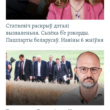
Статкевіч раскрыў дэталі
вызваленьня. Сьпёка б’е рэкорды.
Пашпарты беларусаў. Навіны 6 жніўня