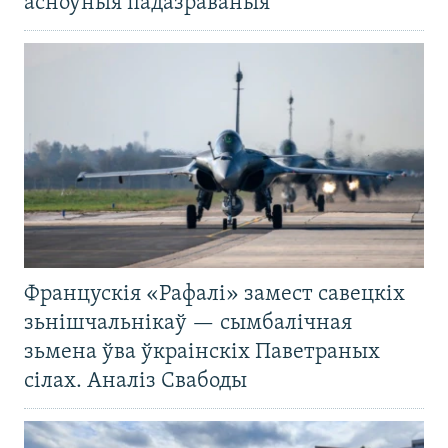
асноўныя падазраваныя
Францускія «Рафалі» замест савецкіх
зьнішчальнікаў — сымбалічная
зьмена ўва ўкраінскіх Паветраных
сілах. Аналіз Свабоды