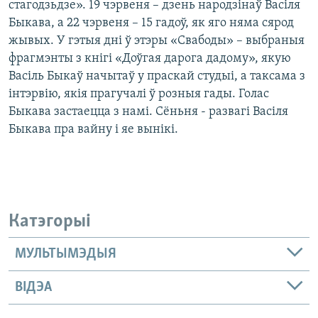
стагодзьдзе». 19 чэрвеня – дзень народзінаў Васіля
Быкава, а 22 чэрвеня – 15 гадоў, як яго няма сярод
жывых. У гэтыя дні ў этэры «Свабоды» – выбраныя
фрагмэнты з кнігі «Доўгая дарога дадому», якую
Васіль Быкаў начытаў у праскай студыі, а таксама з
інтэрвію, якія прагучалі ў розныя гады. Голас
Быкава застаецца з намі. Сёньня - развагі Васіля
Быкава пра вайну і яе вынікі.
Катэгорыі
МУЛЬТЫМЭДЫЯ
ВІДЭА