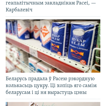
геапалітычным закладнікам Расеі, —
Карбалевіч
Беларусь прадала ў Расею рэкордную
колькасьць цукру. Ці хопіць яго самім
беларусам і ці ня вырастуць цэны