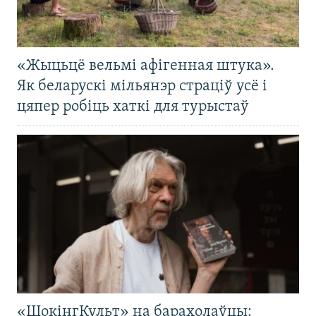
«Жыцьцё вельмі афігенная штука».
Як беларускі мільянэр страціў усё і
цяпер робіць хаткі для турыстаў
«ШокінгКульт» на барахолаўцы: