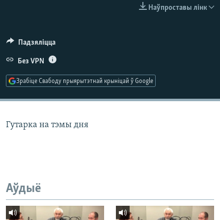
КУЛЬТУРА
МОВА
Наўпроставы лінк
КАЛЯНДАР
НА ХВАЛЯХ СВАБОДЫ
Падзяліцца
Без VPN
Зрабіце Свабоду прыярытэтнай крыніцай ў Google
Гутарка на тэмы дня
Аўдыё