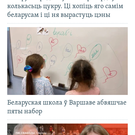
колькасьць цукру. Ці хопіць яго самім
беларусам і ці ня вырастуць цэны
Беларуская школа ў Варшаве абвяшчае
пяты набор