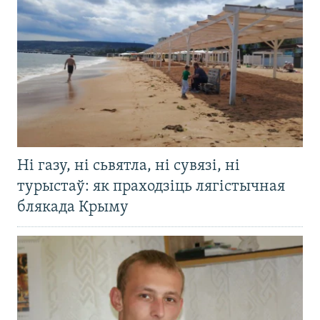
Ні газу, ні сьвятла, ні сувязі, ні
турыстаў: як праходзіць лягістычная
блякада Крыму