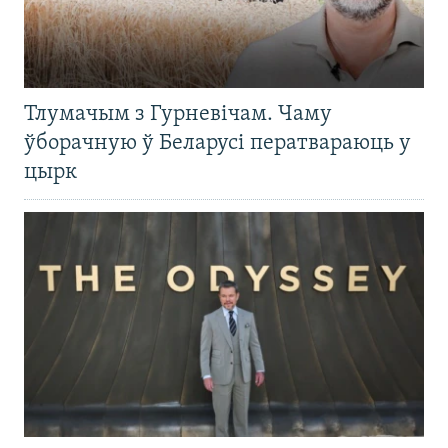
Тлумачым з Гурневічам. Чаму
ўборачную ў Беларусі ператвараюць у
цырк