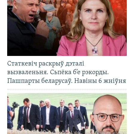
Статкевіч раскрыў дэталі
вызваленьня. Сьпёка б’е рэкорды.
Пашпарты беларусаў. Навіны 6 жніўня