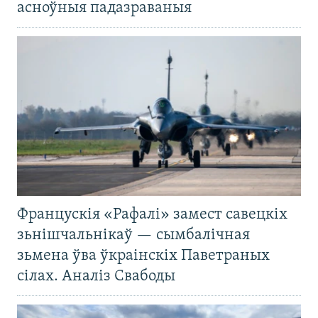
асноўныя падазраваныя
Францускія «Рафалі» замест савецкіх
зьнішчальнікаў — сымбалічная
зьмена ўва ўкраінскіх Паветраных
сілах. Аналіз Свабоды