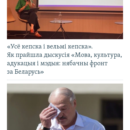
«Усё кепска і вельмі кепска».
Як прайшла дыскусія «Мова, культура,
адукацыя і мэдыя: нябачны фронт
за Беларусь»