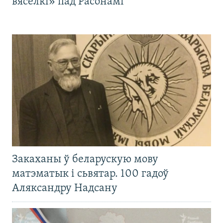
вясёлкі» пад Расонамі
Закаханы ў беларускую мову
матэматык і сьвятар. 100 гадоў
Аляксандру Надсану