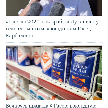
«Пастка 2020-га» зрабіла Лукашэнку
геапалітычным закладнікам Расеі, —
Карбалевіч
Беларусь прадала ў Расею рэкордную