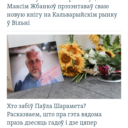
Максім Жбанкоў прэзэнтаваў сваю
новую кнігу на Кальварыйскім рынку
ў Вільні
Хто забіў Паўла Шарамета?
Расказваем, што пра гэта вядома
празь дзесяць гадоў і дзе цяпер