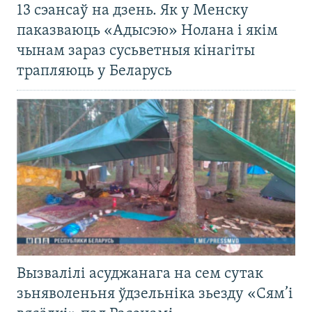
13 сэансаў на дзень. Як у Менску
паказваюць «Адысэю» Нолана і якім
чынам зараз сусьветныя кінагіты
трапляюць у Беларусь
Вызвалілі асуджанага на сем сутак
зьняволеньня ўдзельніка зьезду «Сям’і