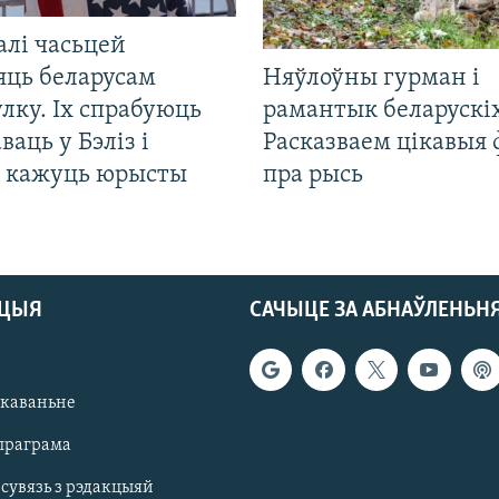
алі часьцей
яць беларусам
Няўлоўны гурман і
лку. Іх спрабуюць
рамантык беларускіх
ваць у Бэліз і
Расказваем цікавыя
, кажуць юрысты
пра рысь
АЦЫЯ
САЧЫЦЕ ЗА АБНАЎЛЕНЬН
якаваньне
праграма
 сувязь з рэдакцыяй