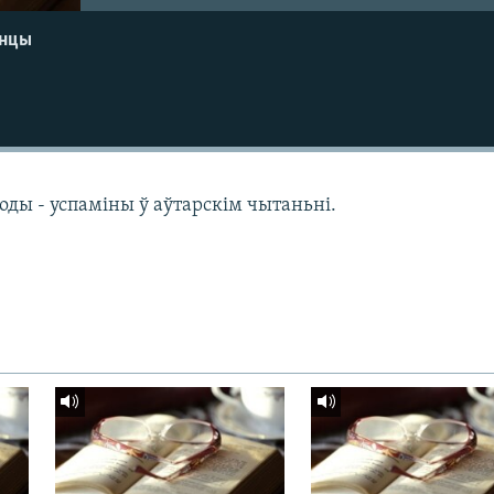
енцы
оды - успаміны ў аўтарскім чытаньні.