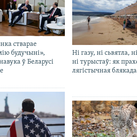
нка стварае
мію будучыні»,
Ні газу, ні сьвятла, н
навука ў Беларусі
ні турыстаў: як прах
е
лягістычная блякад