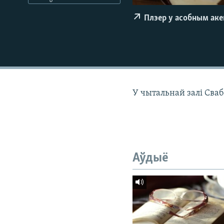
КАЛЯНДАР
НА ХВАЛЯХ СВАБОДЫ
Плэер у асобным ак
У чытальнай залі Сваб
Аўдыё