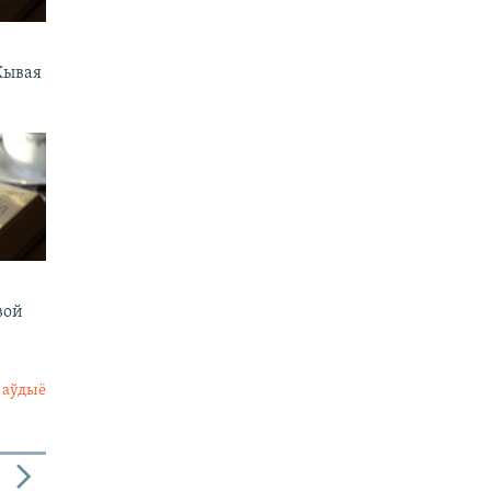
Жывая
вой
 аўдыё