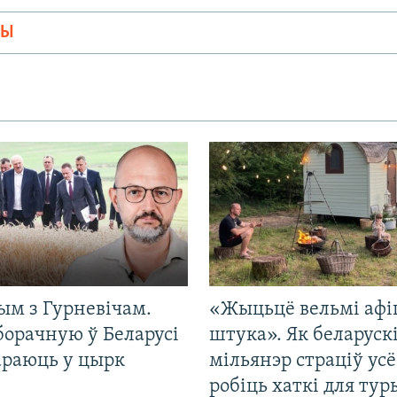
МЫ
ым з Гурневічам.
«Жыцьцё вельмі афі
борачную ў Беларусі
штука». Як беларуск
араюць у цырк
мільянэр страціў усё
робіць хаткі для тур