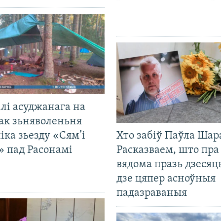
лі асуджанага на
ак зьняволеньня
іка зьезду «Сям’і
Хто забіў Паўла Шар
» пад Расонамі
Расказваем, што пра
вядома празь дзесяць
дзе цяпер асноўныя
падазраваныя