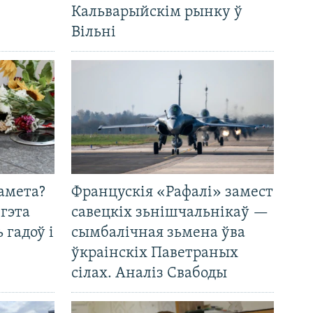
Кальварыйскім рынку ў
Вільні
амета?
Францускія «Рафалі» замест
 гэта
савецкіх зьнішчальнікаў —
 гадоў і
сымбалічная зьмена ўва
ўкраінскіх Паветраных
сілах. Аналіз Свабоды