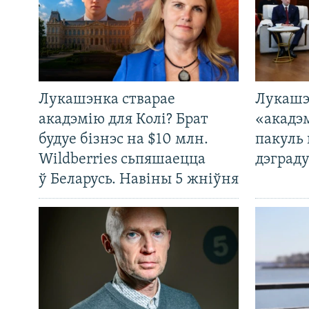
Лукашэнка стварае
Лукашэ
акадэмію для Колі? Брат
«акадэ
будуе бізнэс на $10 млн.
пакуль 
Wildberries сьпяшаецца
дэграду
ў Беларусь. Навіны 5 жніўня