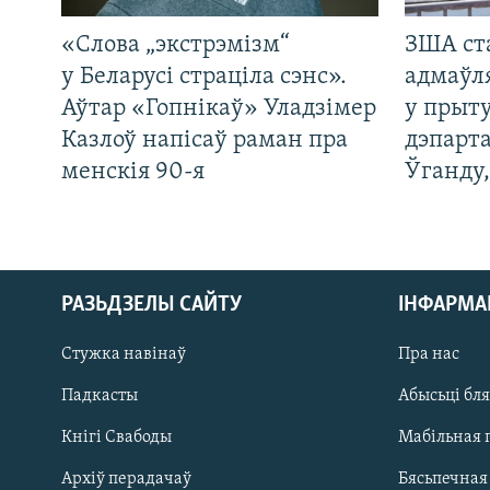
«Слова „экстрэмізм“
ЗША ст
у Беларусі страціла сэнс».
адмаўл
Аўтар «Гопнікаў» Уладзімер
у прыту
Казлоў напісаў раман пра
дэпарта
менскія 90-я
Ўганду
РАЗЬДЗЕЛЫ САЙТУ
ІНФАРМ
Стужка навінаў
Пра нас
Падкасты
Абысьці бл
Кнігі Свабоды
Мабільная 
Архіў перадачаў
Бясьпечная