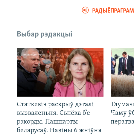
РАДЫЁПРАГРА
Выбар рэдакцыі
Статкевіч раскрыў дэталі
Тлумач
вызваленьня. Сьпёка б’е
Чаму ў
рэкорды. Пашпарты
ператв
беларусаў. Навіны 6 жніўня