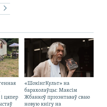
генная
«ШокінгКульт» на
і
барахолаўцы: Максім
 і цяпер
Жбанкоў прэзэнтаваў сваю
ыстаў
новую кнігу на