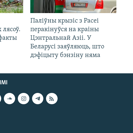
Паліўны крызіс з Расеі
 лясоў.
перакінуўся на краіны
 факты
Цэнтральнай Азіі. У
Беларусі заяўляюць, што
дэфіцыту бэнзіну няма
ЯМІ