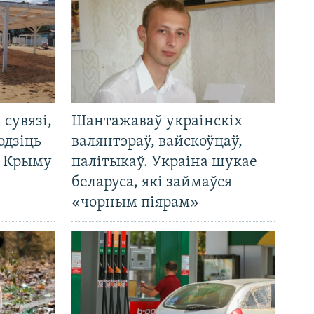
і сувязі,
Шантажаваў украінскіх
одзіць
валянтэраў, вайскоўцаў,
а Крыму
палітыкаў. Украіна шукае
беларуса, які займаўся
«чорным піярам»