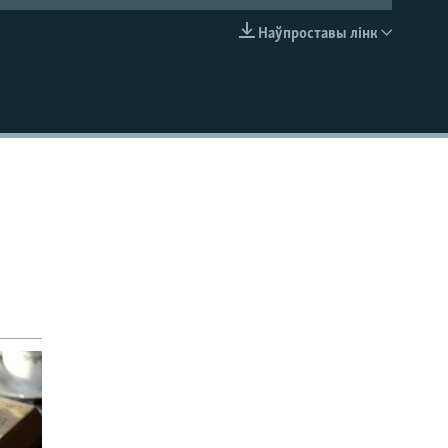
Наўпроставы лінк
EMBED