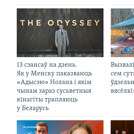
13 сэансаў на дзень.
Вызвалі
Як у Менску паказваюць
сем сут
«Адысэю» Нолана і якім
ўдзельн
чынам зараз сусьветныя
вясёлкі
кінагіты трапляюць
у Беларусь