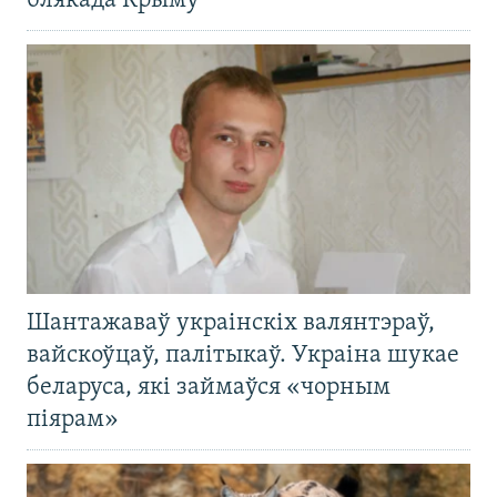
блякада Крыму
Шантажаваў украінскіх валянтэраў,
вайскоўцаў, палітыкаў. Украіна шукае
беларуса, які займаўся «чорным
піярам»