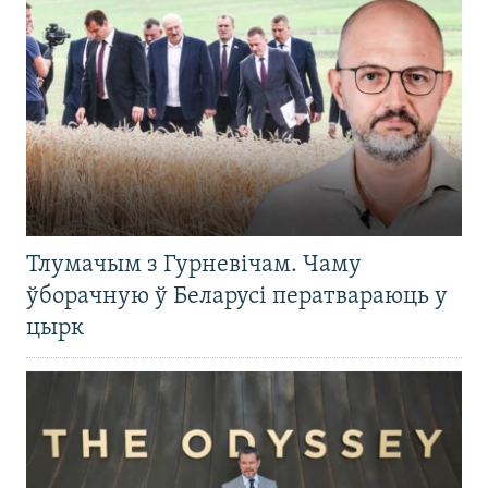
Тлумачым з Гурневічам. Чаму
ўборачную ў Беларусі ператвараюць у
цырк