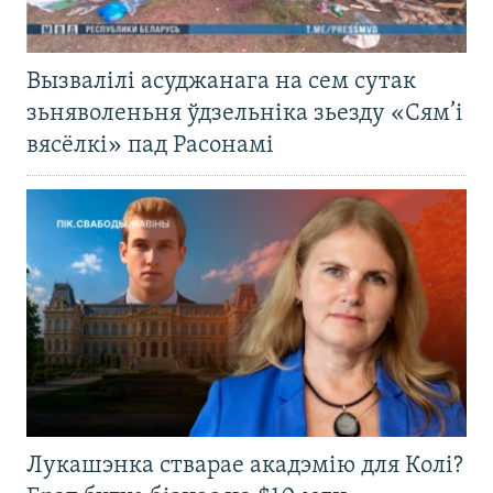
Вызвалілі асуджанага на сем сутак
зьняволеньня ўдзельніка зьезду «Сям’і
вясёлкі» пад Расонамі
Лукашэнка стварае акадэмію для Колі?