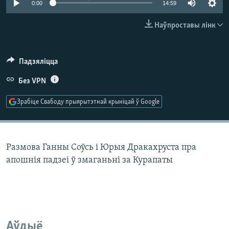
0:00
14:59
КУЛЬТУРА
МОВА
КАЛЯНДАР
НА ХВАЛЯХ СВАБОДЫ
Наўпроставы лінк
Падзяліцца
Без VPN
Зрабіце Свабоду прыярытэтнай крыніцай ў Google
Размова Ганны Соўсь і Юрыя Дракахруста пра
апошнія падзеі ў змаганьні за Курапаты
Аўдыё