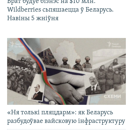
Брат будуе бізнэс на $10 млн.
Wildberries сьпяшаецца ў Беларусь.
Навіны 5 жніўня
«Ня толькі пляцдарм»: як Беларусь
разбудоўвае вайсковую інфраструктуру