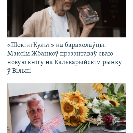
«ШокінгКульт» на барахолаўцы:
Максім Жбанкоў прэзэнтаваў сваю
новую кнігу на Кальварыйскім рынку
ў Вільні