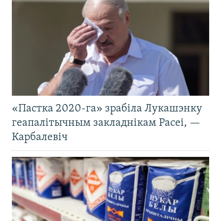
«Пастка 2020-га» зрабіла Лукашэнку
геапалітычным закладнікам Расеі, —
Карбалевіч