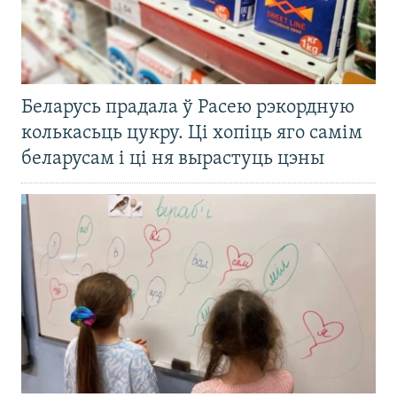
Беларусь прадала ў Расею рэкордную
колькасьць цукру. Ці хопіць яго самім
беларусам і ці ня вырастуць цэны