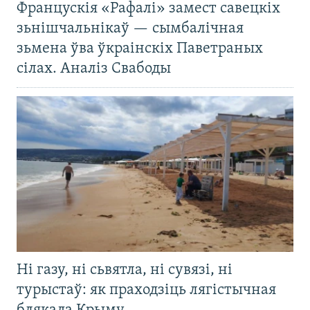
Францускія «Рафалі» замест савецкіх
зьнішчальнікаў — сымбалічная
зьмена ўва ўкраінскіх Паветраных
сілах. Аналіз Свабоды
Ні газу, ні сьвятла, ні сувязі, ні
турыстаў: як праходзіць лягістычная