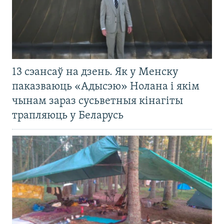
13 сэансаў на дзень. Як у Менску
паказваюць «Адысэю» Нолана і якім
чынам зараз сусьветныя кінагіты
трапляюць у Беларусь