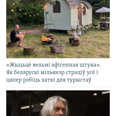
«Жыцьцё вельмі афігенная штука».
Як беларускі мільянэр страціў усё і
цяпер робіць хаткі для турыстаў