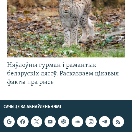
Няўлоўны гурман і рамантык
беларускіх лясоў. Расказваем цікавыя
факты пра рысь
САЧЫЦЕ ЗА АБНАЎЛЕНЬНЯМІ