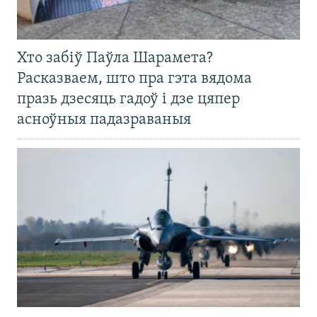
Хто забіў Паўла Шарамета?
Расказваем, што пра гэта вядома
празь дзесяць гадоў і дзе цяпер
асноўныя падазраваныя