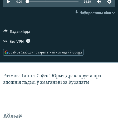
0:00
14:59
КУЛЬТУРА
МОВА
КАЛЯНДАР
НА ХВАЛЯХ СВАБОДЫ
Наўпроставы лінк
Падзяліцца
Без VPN
Зрабіце Свабоду прыярытэтнай крыніцай ў Google
Размова Ганны Соўсь і Юрыя Дракахруста пра
апошнія падзеі ў змаганьні за Курапаты
Аўдыё