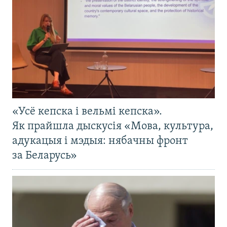
«Усё кепска і вельмі кепска».
Як прайшла дыскусія «Мова, культура,
адукацыя і мэдыя: нябачны фронт
за Беларусь»