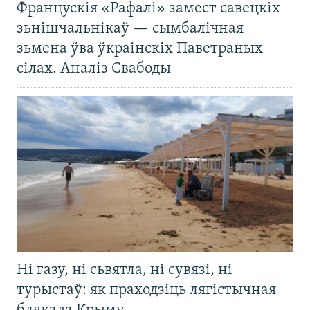
Францускія «Рафалі» замест савецкіх
зьнішчальнікаў — сымбалічная
зьмена ўва ўкраінскіх Паветраных
сілах. Аналіз Свабоды
Ні газу, ні сьвятла, ні сувязі, ні
турыстаў: як праходзіць лягістычная