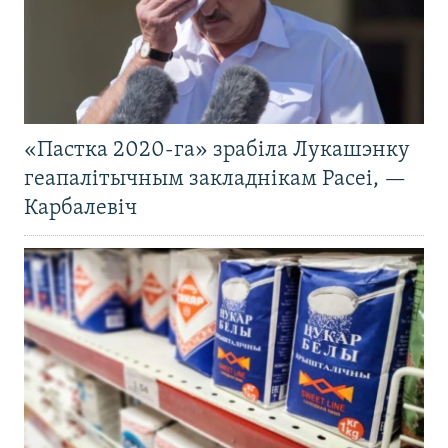
«Пастка 2020-га» зрабіла Лукашэнку
геапалітычным закладнікам Расеі, —
Карбалевіч