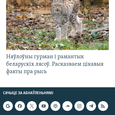
Няўлоўны гурман і рамантык
беларускіх лясоў. Расказваем цікавыя
факты пра рысь
САЧЫЦЕ ЗА АБНАЎЛЕНЬНЯМІ