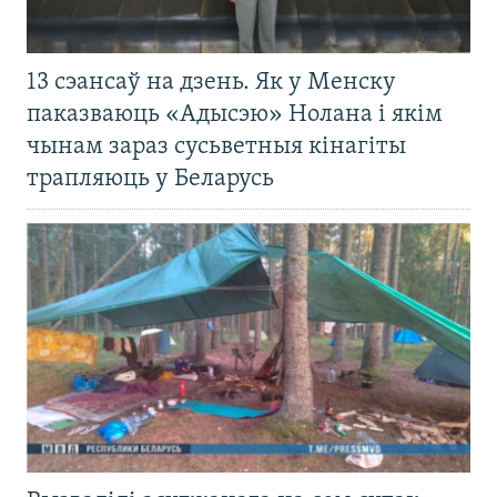
13 сэансаў на дзень. Як у Менску
паказваюць «Адысэю» Нолана і якім
чынам зараз сусьветныя кінагіты
трапляюць у Беларусь