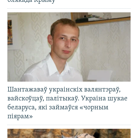
блякада Крыму
Шантажаваў украінскіх валянтэраў,
вайскоўцаў, палітыкаў. Украіна шукае
беларуса, які займаўся «чорным
піярам»