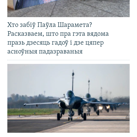
Хто забіў Паўла Шарамета?
Расказваем, што пра гэта вядома
празь дзесяць гадоў і дзе цяпер
асноўныя падазраваныя