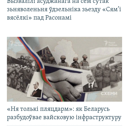
Вызвалілі асуджанага на сем сутак
зьняволеньня ўдзельніка зьезду «Сям’і
вясёлкі» пад Расонамі
«Ня толькі пляцдарм»: як Беларусь
разбудоўвае вайсковую інфраструктуру