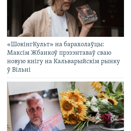
«ШокінгКульт» на барахолаўцы:
Максім Жбанкоў прэзэнтаваў сваю
новую кнігу на Кальварыйскім рынку
ў Вільні