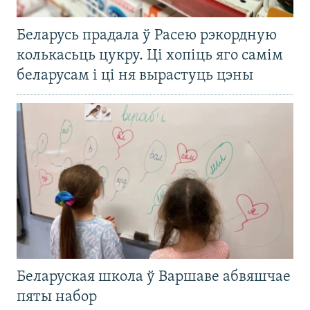
Беларусь прадала ў Расею рэкордную
колькасьць цукру. Ці хопіць яго самім
беларусам і ці ня вырастуць цэны
Беларуская школа ў Варшаве абвяшчае
пяты набор