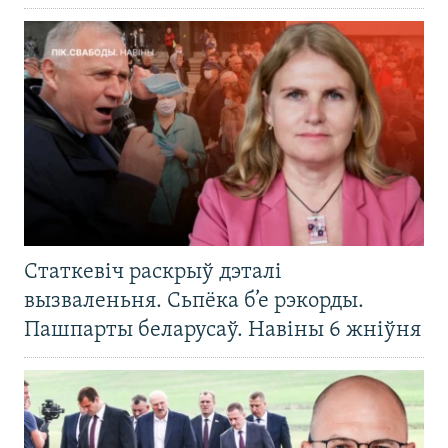
Статкевіч раскрыў дэталі
вызваленьня. Сьпёка б’е рэкорды.
Пашпарты беларусаў. Навіны 6 жніўня