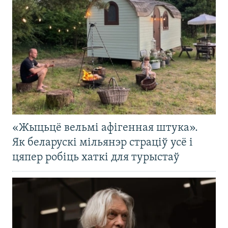
«Жыцьцё вельмі афігенная штука».
Як беларускі мільянэр страціў усё і
цяпер робіць хаткі для турыстаў