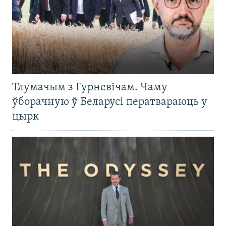
Тлумачым з Гурневічам. Чаму
ўборачную ў Беларусі ператвараюць у
цырк