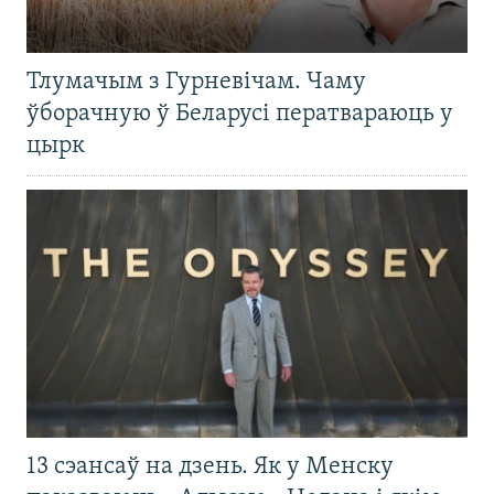
Тлумачым з Гурневічам. Чаму
ўборачную ў Беларусі ператвараюць у
цырк
13 сэансаў на дзень. Як у Менску