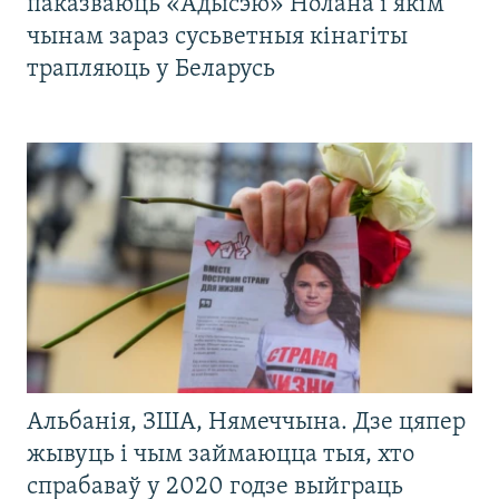
паказваюць «Адысэю» Нолана і якім
чынам зараз сусьветныя кінагіты
трапляюць у Беларусь
Альбанія, ЗША, Нямеччына. Дзе цяпер
жывуць і чым займаюцца тыя, хто
спрабаваў у 2020 годзе выйграць