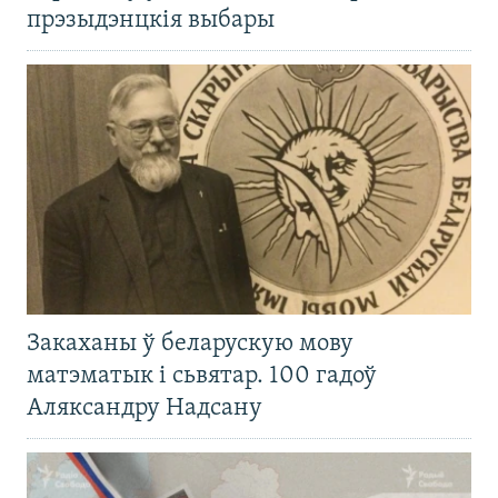
прэзыдэнцкія выбары
Закаханы ў беларускую мову
матэматык і сьвятар. 100 гадоў
Аляксандру Надсану