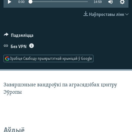
0:00
14:59
КУЛЬТУРА
МОВА
КАЛЯНДАР
НА ХВАЛЯХ СВАБОДЫ
Наўпроставы лінк
Падзяліцца
Без VPN
Зрабіце Свабоду прыярытэтнай крыніцай ў Google
Завяршэньне вандроўкі па аграсядзібах цэнтру
Эўропы
Аўдыё