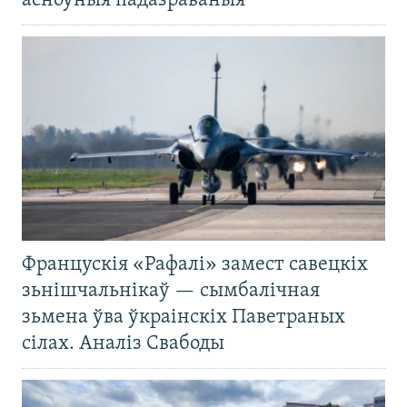
асноўныя падазраваныя
Францускія «Рафалі» замест савецкіх
зьнішчальнікаў — сымбалічная
зьмена ўва ўкраінскіх Паветраных
сілах. Аналіз Свабоды