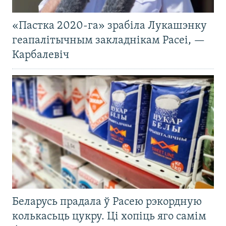
«Пастка 2020-га» зрабіла Лукашэнку
геапалітычным закладнікам Расеі, —
Карбалевіч
Беларусь прадала ў Расею рэкордную
колькасьць цукру. Ці хопіць яго самім