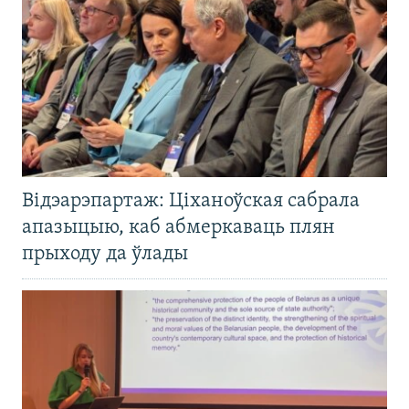
Відэарэпартаж: Ціханоўская сабрала
апазыцыю, каб абмеркаваць плян
прыходу да ўлады