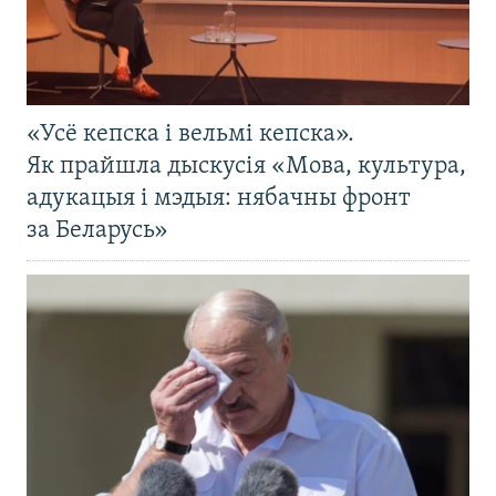
«Усё кепска і вельмі кепска».
Як прайшла дыскусія «Мова, культура,
адукацыя і мэдыя: нябачны фронт
за Беларусь»