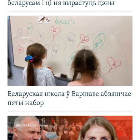
беларусам і ці ня вырастуць цэны
Беларуская школа ў Варшаве абвяшчае
пяты набор