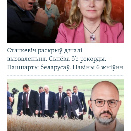
Статкевіч раскрыў дэталі
вызваленьня. Сьпёка б’е рэкорды.
Пашпарты беларусаў. Навіны 6 жніўня