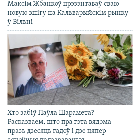
Максім Жбанкоў прэзэнтаваў сваю
новую кнігу на Кальварыйскім рынку
ў Вільні
Хто забіў Паўла Шарамета?
Расказваем, што пра гэта вядома
празь дзесяць гадоў і дзе цяпер