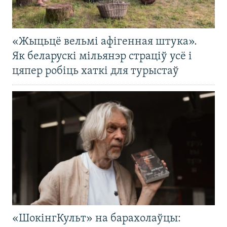
«Жыцьцё вельмі афігенная штука».
Як беларускі мільянэр страціў усё і
цяпер робіць хаткі для турыстаў
«ШокінгКульт» на барахолаўцы: