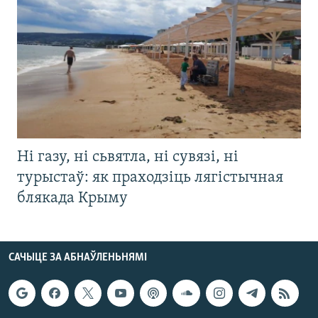
Ні газу, ні сьвятла, ні сувязі, ні
турыстаў: як праходзіць лягістычная
блякада Крыму
САЧЫЦЕ ЗА АБНАЎЛЕНЬНЯМІ