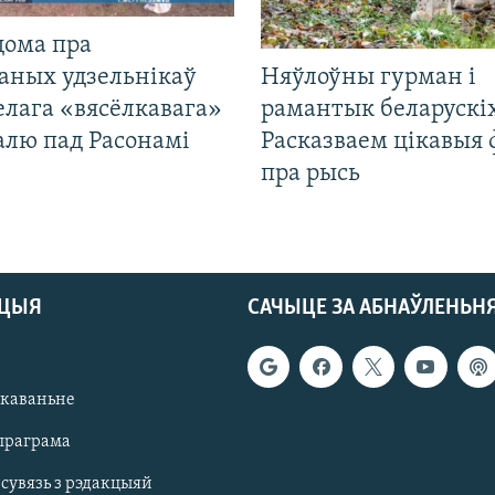
дома пра
аных удзельнікаў
Няўлоўны гурман і
лага «вясёлкавага»
рамантык беларускіх
алю пад Расонамі
Расказваем цікавыя
пра рысь
АЦЫЯ
САЧЫЦЕ ЗА АБНАЎЛЕНЬН
якаваньне
праграма
 сувязь з рэдакцыяй