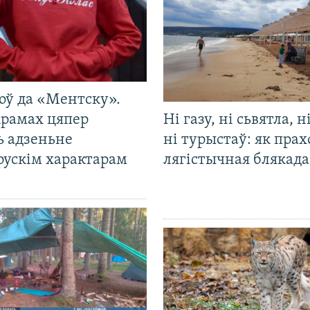
оў да «Ментску».
крамах цяпер
Ні газу, ні сьвятла, н
ь адзеньне
ні турыстаў: як прах
рускім характарам
лягістычная блякад