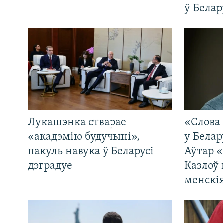
ў Белар
Лукашэнка стварае
«Слова 
«акадэмію будучыні»,
у Белар
пакуль навука ў Беларусі
Аўтар «
дэградуе
Казлоў 
менскія