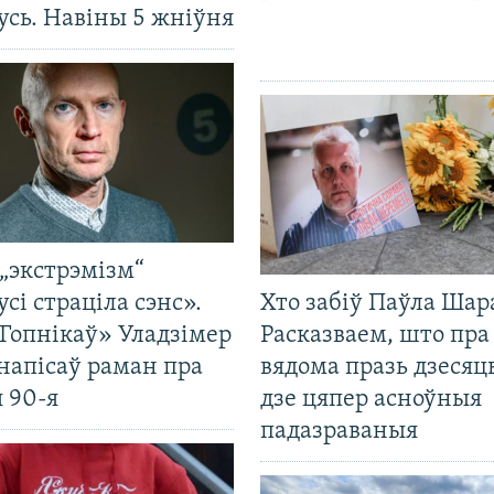
усь. Навіны 5 жніўня
„экстрэмізм“
усі страціла сэнс».
Хто забіў Паўла Шар
Гопнікаў» Уладзімер
Расказваем, што пра
напісаў раман пра
вядома празь дзесяць
 90-я
дзе цяпер асноўныя
падазраваныя