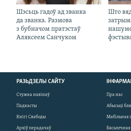
Шэсьць гадоў ад званка
Што вя
да званка. Размова
затрым
з бубначом пратэстаў
нашуме
Аляксеем Санчуком
фэстыв
РАЗЬДЗЕЛЫ САЙТУ
ІНФАРМ
Стужка навінаў
Пра нас
Падкасты
Абысьці бл
Кнігі Свабоды
Мабільная 
Архіў перадачаў
Бясьпечная