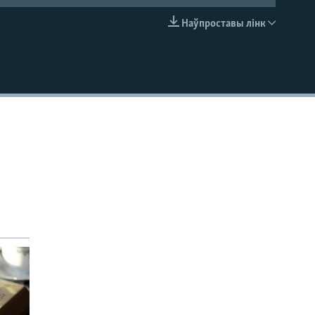
Наўпроставы лінк
EMBED