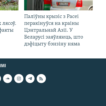
Паліўны крызіс з Расеі
 лясоў.
перакінуўся на краіны
 факты
Цэнтральнай Азіі. У
Беларусі заяўляюць, што
дэфіцыту бэнзіну няма
ЯМІ