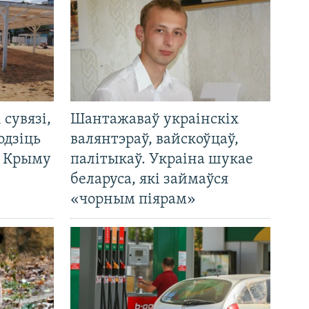
і сувязі,
Шантажаваў украінскіх
одзіць
валянтэраў, вайскоўцаў,
а Крыму
палітыкаў. Украіна шукае
беларуса, які займаўся
«чорным піярам»