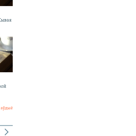
Жывая
вой
 аўдыё