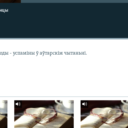
енцы
оды - успаміны ў аўтарскім чытаньні.