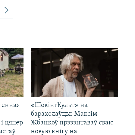
генная
«ШокінгКульт» на
і
барахолаўцы: Максім
 і цяпер
Жбанкоў прэзэнтаваў сваю
ыстаў
новую кнігу на