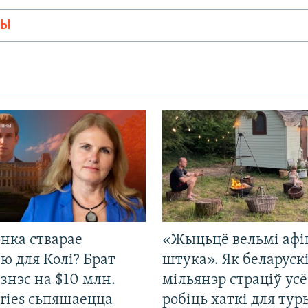
МЫ
нка стварае
«Жыцьцё вельмі афі
ю для Колі? Брат
штука». Як беларуск
ізнэс на $10 млн.
мільянэр страціў усё
ries сьпяшаецца
робіць хаткі для тур