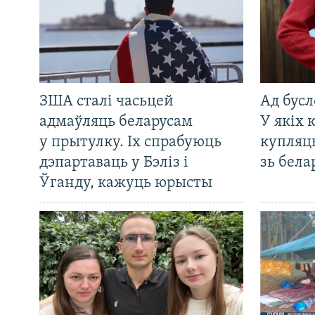
ЗША сталі часьцей
Ад бусл
адмаўляць беларусам
У якіх 
у прытулку. Іх спрабуюць
купляц
дэпартаваць у Бэліз і
зь бела
Ўганду, кажуць юрысты