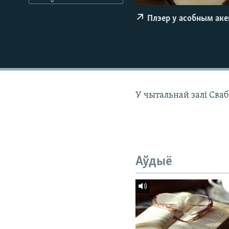
КАЛЯНДАР
НА ХВАЛЯХ СВАБОДЫ
Плэер у асобным ак
У чытальнай залі Сваб
Аўдыё