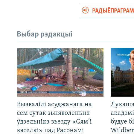
РАДЫЁПРАГРА
Выбар рэдакцыі
Вызвалілі асуджанага на
Лукашэ
сем сутак зьняволеньня
акадэмі
ўдзельніка зьезду «Сям’і
будуе б
вясёлкі» пад Расонамі
Wildber