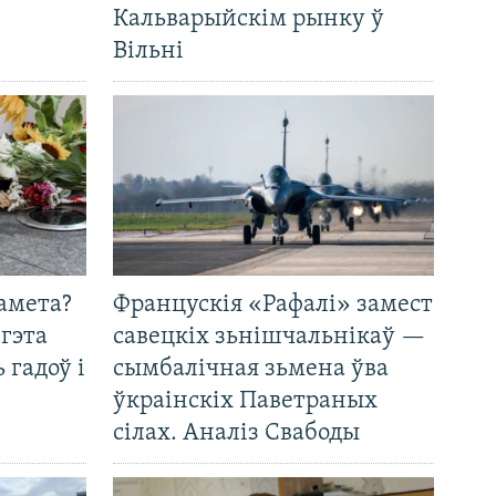
Кальварыйскім рынку ў
Вільні
амета?
Францускія «Рафалі» замест
 гэта
савецкіх зьнішчальнікаў —
 гадоў і
сымбалічная зьмена ўва
ўкраінскіх Паветраных
сілах. Аналіз Свабоды