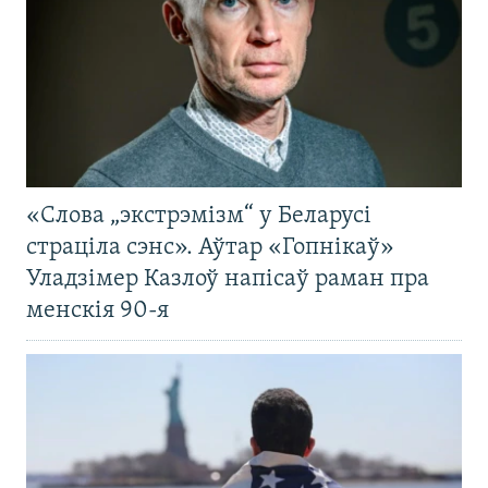
«Слова „экстрэмізм“ у Беларусі
страціла сэнс». Аўтар «Гопнікаў»
Уладзімер Казлоў напісаў раман пра
менскія 90-я