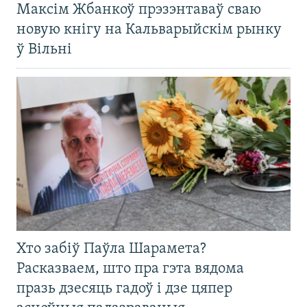
Максім Жбанкоў прэзэнтаваў сваю
новую кнігу на Кальварыйскім рынку
ў Вільні
Хто забіў Паўла Шарамета?
Расказваем, што пра гэта вядома
празь дзесяць гадоў і дзе цяпер