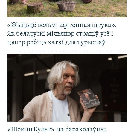
«Жыцьцё вельмі афігенная штука».
Як беларускі мільянэр страціў усё і
цяпер робіць хаткі для турыстаў
«ШокінгКульт» на барахолаўцы: