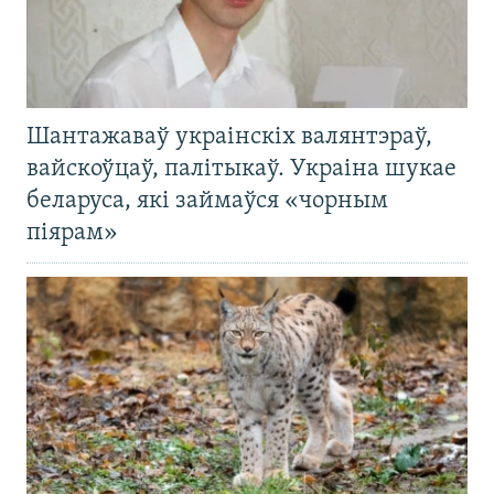
Шантажаваў украінскіх валянтэраў,
вайскоўцаў, палітыкаў. Украіна шукае
беларуса, які займаўся «чорным
піярам»