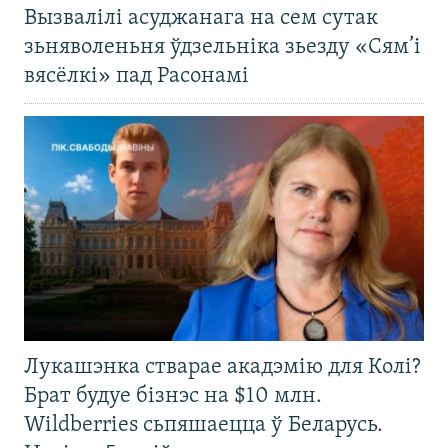
Вызвалілі асуджанага на сем сутак
зьняволеньня ўдзельніка зьезду «Сям’і
вясёлкі» пад Расонамі
Лукашэнка стварае акадэмію для Колі?
Брат будуе бізнэс на $10 млн.
Wildberries сьпяшаецца ў Беларусь.