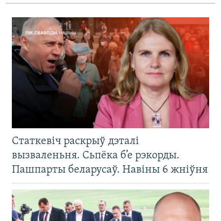
Статкевіч раскрыў дэталі
вызваленьня. Сьпёка б’е рэкорды.
Пашпарты беларусаў. Навіны 6 жніўня