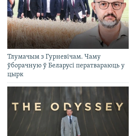
Тлумачым з Гурневічам. Чаму
ўборачную ў Беларусі ператвараюць у
цырк