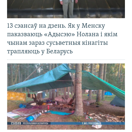
13 сэансаў на дзень. Як у Менску
паказваюць «Адысэю» Нолана і якім
чынам зараз сусьветныя кінагіты
трапляюць у Беларусь