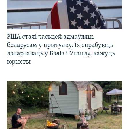
ЗША сталі часьцей адмаўляць
беларусам у прытулку. Іх спрабуюць
дэпартаваць у Бэліз і Ўганду, кажуць
юрысты