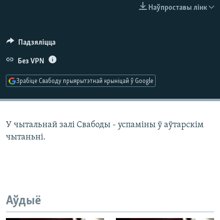
КУЛЬТУРА
МОВА
Наўпроставы лінк
КАЛЯНДАР
НА ХВАЛЯХ СВАБОДЫ
Падзяліцца
Без VPN
Зрабіце Свабоду прыярытэтнай крыніцай ў Google
У чытальнай залі Свабоды - успаміны ў аўтарскім
чытаньні.
Аўдыё