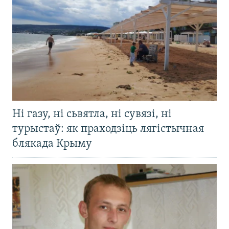
Ні газу, ні сьвятла, ні сувязі, ні
турыстаў: як праходзіць лягістычная
блякада Крыму