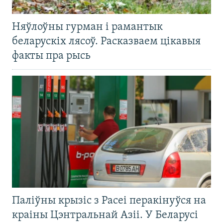
Няўлоўны гурман і рамантык
беларускіх лясоў. Расказваем цікавыя
факты пра рысь
Паліўны крызіс з Расеі перакінуўся на
краіны Цэнтральнай Азіі. У Беларусі