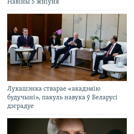
Навіны 5 жніўня
Лукашэнка стварае «акадэмію
будучыні», пакуль навука ў Беларусі
дэградуе