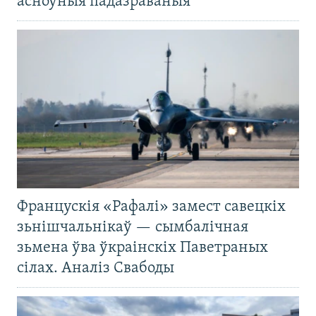
асноўныя падазраваныя
Францускія «Рафалі» замест савецкіх
зьнішчальнікаў — сымбалічная
зьмена ўва ўкраінскіх Паветраных
сілах. Аналіз Свабоды