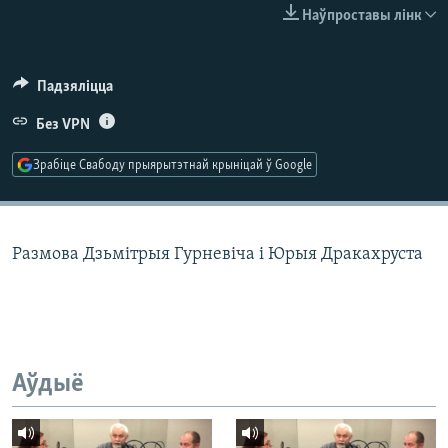
КУЛЬТУРА
МОВА
Наўпроставы лінк
КАЛЯНДАР
НА ХВАЛЯХ СВАБОДЫ
Падзяліцца
Без VPN
Зрабіце Свабоду прыярытэтнай крыніцай ў Google
Размова Дзьмітрыя Гурневіча і Юрыя Дракахруста
Аўдыё