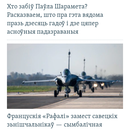
Хто забіў Паўла Шарамета?
Расказваем, што пра гэта вядома
празь дзесяць гадоў і дзе цяпер
асноўныя падазраваныя
Францускія «Рафалі» замест савецкіх
зьнішчальнікаў — сымбалічная