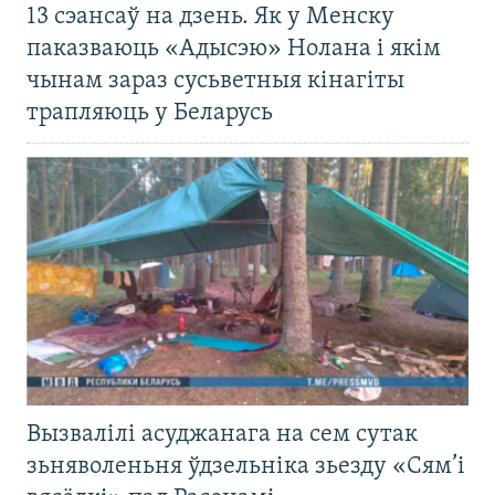
13 сэансаў на дзень. Як у Менску
паказваюць «Адысэю» Нолана і якім
чынам зараз сусьветныя кінагіты
трапляюць у Беларусь
Вызвалілі асуджанага на сем сутак
зьняволеньня ўдзельніка зьезду «Сям’і