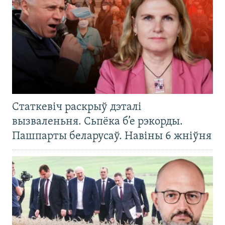
Статкевіч раскрыў дэталі
вызваленьня. Сьпёка б’е рэкорды.
Пашпарты беларусаў. Навіны 6 жніўня