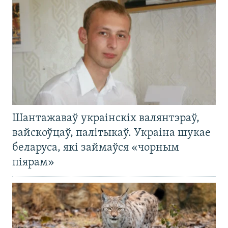
Шантажаваў украінскіх валянтэраў,
вайскоўцаў, палітыкаў. Украіна шукае
беларуса, які займаўся «чорным
піярам»