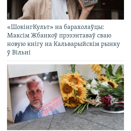
«ШокінгКульт» на барахолаўцы:
Максім Жбанкоў прэзэнтаваў сваю
новую кнігу на Кальварыйскім рынку
ў Вільні