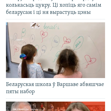
колькасьць цукру. Ці хопіць яго самім
беларусам і ці ня вырастуць цэны
Беларуская школа ў Варшаве абвяшчае
пяты набор