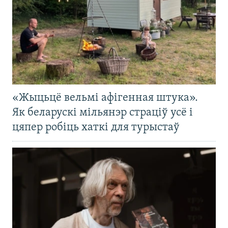
«Жыцьцё вельмі афігенная штука».
Як беларускі мільянэр страціў усё і
цяпер робіць хаткі для турыстаў