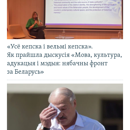
«Усё кепска і вельмі кепска».
Як прайшла дыскусія «Мова, культура,
адукацыя і мэдыя: нябачны фронт
за Беларусь»