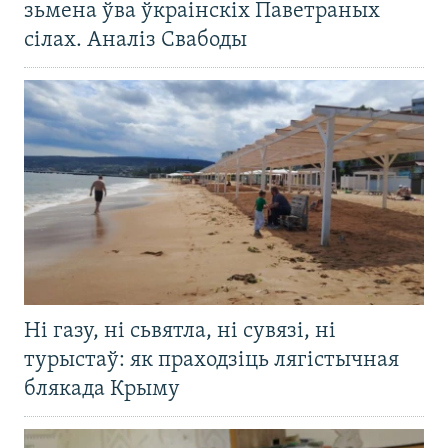
зьмена ўва ўкраінскіх Паветраных
сілах. Аналіз Свабоды
Ні газу, ні сьвятла, ні сувязі, ні
турыстаў: як праходзіць лягістычная
блякада Крыму