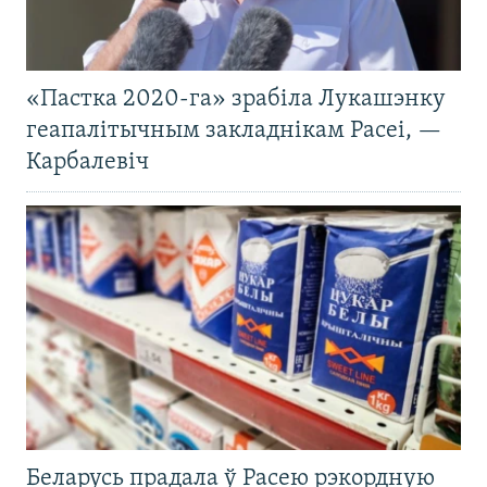
«Пастка 2020-га» зрабіла Лукашэнку
геапалітычным закладнікам Расеі, —
Карбалевіч
Беларусь прадала ў Расею рэкордную