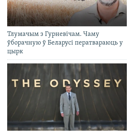
Тлумачым з Гурневічам. Чаму
ўборачную ў Беларусі ператвараюць у
цырк