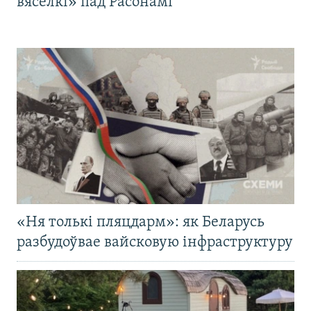
вясёлкі» пад Расонамі
«Ня толькі пляцдарм»: як Беларусь
разбудоўвае вайсковую інфраструктуру