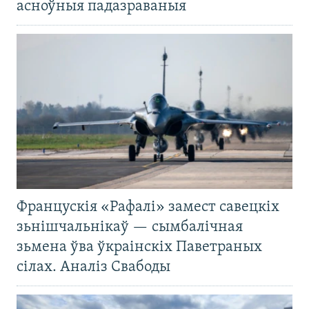
асноўныя падазраваныя
Францускія «Рафалі» замест савецкіх
зьнішчальнікаў — сымбалічная
зьмена ўва ўкраінскіх Паветраных
сілах. Аналіз Свабоды