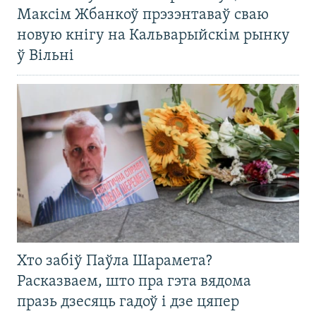
Максім Жбанкоў прэзэнтаваў сваю
новую кнігу на Кальварыйскім рынку
ў Вільні
Хто забіў Паўла Шарамета?
Расказваем, што пра гэта вядома
празь дзесяць гадоў і дзе цяпер