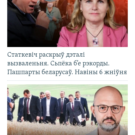
Статкевіч раскрыў дэталі
вызваленьня. Сьпёка б’е рэкорды.
Пашпарты беларусаў. Навіны 6 жніўня