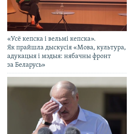
«Усё кепска і вельмі кепска».
Як прайшла дыскусія «Мова, культура,
адукацыя і мэдыя: нябачны фронт
за Беларусь»