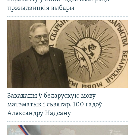
прэзыдэнцкія выбары
Закаханы ў беларускую мову
матэматык і сьвятар. 100 гадоў
Аляксандру Надсану