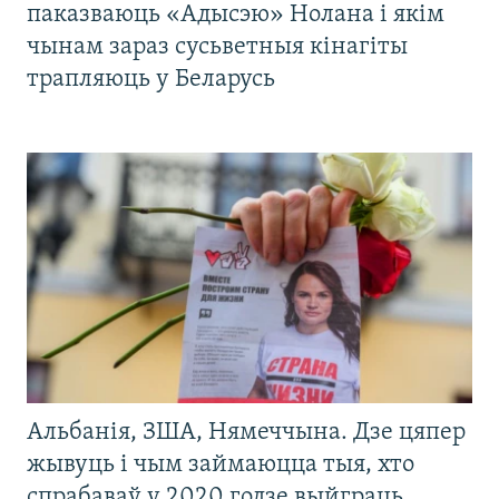
паказваюць «Адысэю» Нолана і якім
чынам зараз сусьветныя кінагіты
трапляюць у Беларусь
Альбанія, ЗША, Нямеччына. Дзе цяпер
жывуць і чым займаюцца тыя, хто
спрабаваў у 2020 годзе выйграць