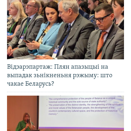
Відэарэпартаж: Плян апазыцыі на
выпадак зьнікненьня рэжыму: што
чакае Беларусь?