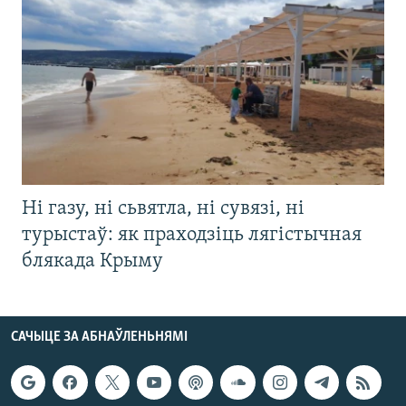
Ні газу, ні сьвятла, ні сувязі, ні
турыстаў: як праходзіць лягістычная
блякада Крыму
САЧЫЦЕ ЗА АБНАЎЛЕНЬНЯМІ