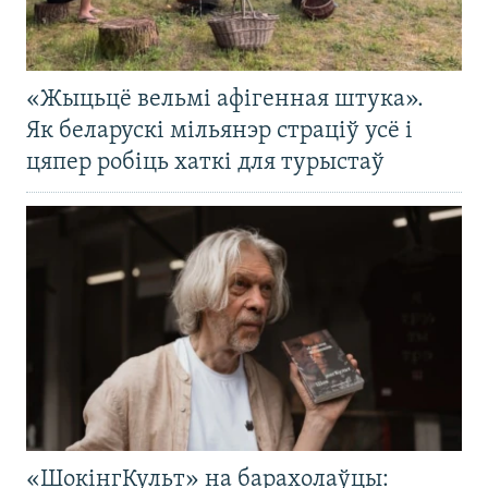
«Жыцьцё вельмі афігенная штука».
Як беларускі мільянэр страціў усё і
цяпер робіць хаткі для турыстаў
«ШокінгКульт» на барахолаўцы: