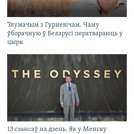
Тлумачым з Гурневічам. Чаму
ўборачную ў Беларусі ператвараюць у
цырк
13 сэансаў на дзень. Як у Менску