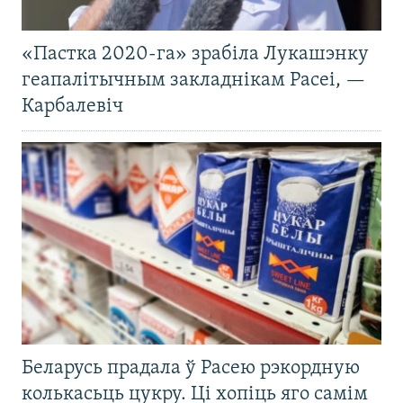
«Пастка 2020-га» зрабіла Лукашэнку
геапалітычным закладнікам Расеі, —
Карбалевіч
Беларусь прадала ў Расею рэкордную
колькасьць цукру. Ці хопіць яго самім