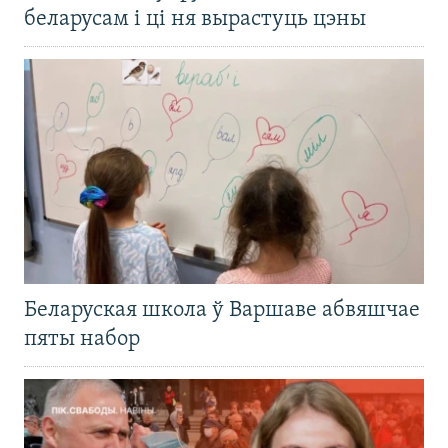
беларусам і ці ня вырастуць цэны
Беларуская школа ў Варшаве абвяшчае
пяты набор