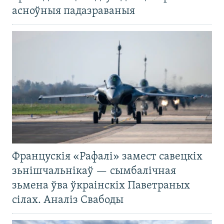
асноўныя падазраваныя
Францускія «Рафалі» замест савецкіх
зьнішчальнікаў — сымбалічная
зьмена ўва ўкраінскіх Паветраных
сілах. Аналіз Свабоды