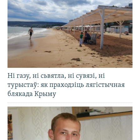
Ні газу, ні сьвятла, ні сувязі, ні
турыстаў: як праходзіць лягістычная
блякада Крыму