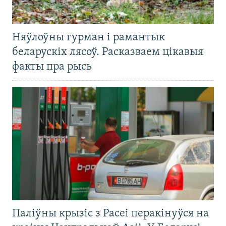
Няўлоўны гурман і рамантык
беларускіх лясоў. Расказваем цікавыя
факты пра рысь
Паліўны крызіс з Расеі перакінуўся на