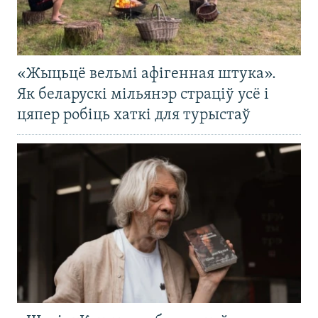
«Жыцьцё вельмі афігенная штука».
Як беларускі мільянэр страціў усё і
цяпер робіць хаткі для турыстаў