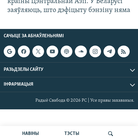
краіны Цэнтральнай Азіі. У Беларусі
заяўляюць, што дэфіцыту бэнзіну няма
САЧЫЦЕ ЗА АБНАЎЛЕНЬНЯМІ
РАЗЬДЗЕЛЫ САЙТУ
ІНФАРМАЦЫЯ
Радыё Свабода © 2026 РС | Усе правы захаваныя.
НАВІНЫ
ТЭСТЫ