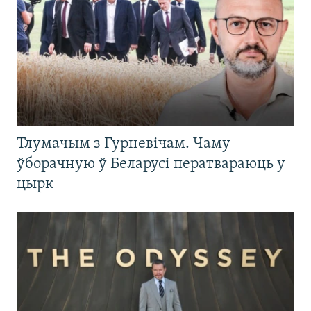
Тлумачым з Гурневічам. Чаму
ўборачную ў Беларусі ператвараюць у
цырк