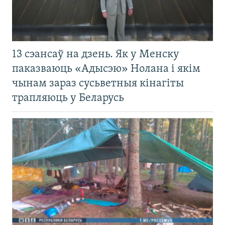
13 сэансаў на дзень. Як у Менску
паказваюць «Адысэю» Нолана і якім
чынам зараз сусьветныя кінагіты
трапляюць у Беларусь