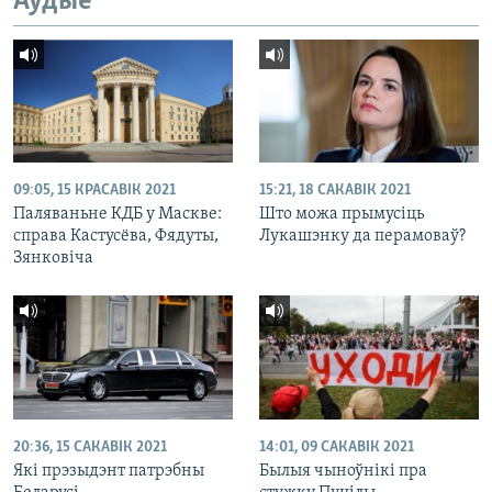
Аўдыё
09:05, 15 КРАСАВІК 2021
15:21, 18 САКАВІК 2021
Паляваньне КДБ у Маскве:
Што можа прымусіць
справа Кастусёва, Фядуты,
Лукашэнку да перамоваў?
Зянковіча
20:36, 15 САКАВІК 2021
14:01, 09 САКАВІК 2021
Які прэзыдэнт патрэбны
Былыя чыноўнікі пра