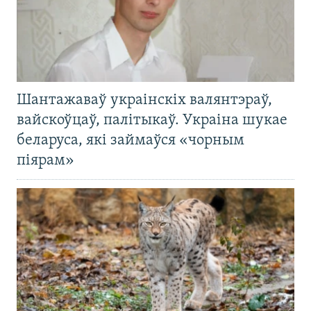
Шантажаваў украінскіх валянтэраў,
вайскоўцаў, палітыкаў. Украіна шукае
беларуса, які займаўся «чорным
піярам»