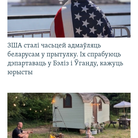
ЗША сталі часьцей адмаўляць
беларусам у прытулку. Іх спрабуюць
дэпартаваць у Бэліз і Ўганду, кажуць
юрысты