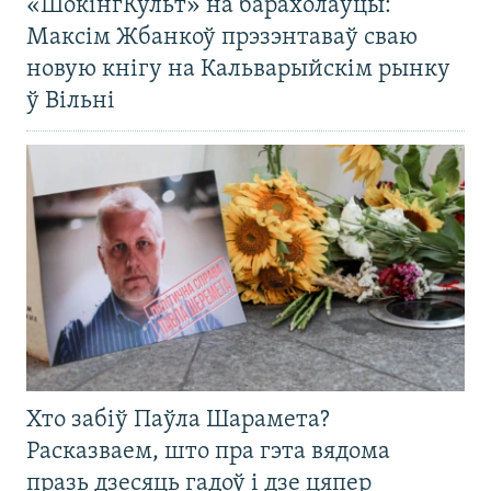
«ШокінгКульт» на барахолаўцы:
Максім Жбанкоў прэзэнтаваў сваю
новую кнігу на Кальварыйскім рынку
ў Вільні
Хто забіў Паўла Шарамета?
Расказваем, што пра гэта вядома
празь дзесяць гадоў і дзе цяпер