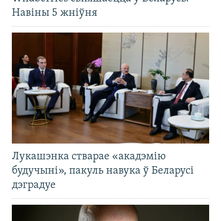
Навіны 5 жніўня
Лукашэнка стварае «акадэмію
будучыні», пакуль навука ў Беларусі
дэградуе