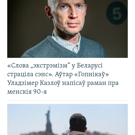
«Слова „экстрэмізм“ у Беларусі
страціла сэнс». Аўтар «Гопнікаў»
Уладзімер Казлоў напісаў раман пра
менскія 90-я