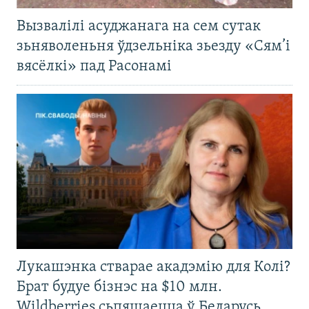
Вызвалілі асуджанага на сем сутак
зьняволеньня ўдзельніка зьезду «Сям’і
вясёлкі» пад Расонамі
Лукашэнка стварае акадэмію для Колі?
Брат будуе бізнэс на $10 млн.
Wildberries сьпяшаецца ў Беларусь.