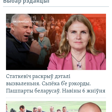
Выбар рэдакцыі
Статкевіч раскрыў дэталі
вызваленьня. Сьпёка б’е рэкорды.
Пашпарты беларусаў. Навіны 6 жніўня