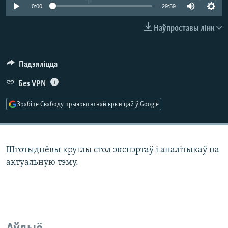
КУЛЬТУРА
МОВА
0:00
29:59
КАЛЯНДАР
НА ХВАЛЯХ СВАБОДЫ
Наўпроставы лінк
Падзяліцца
Без VPN
Зрабіце Свабоду прыярытэтнай крыніцай ў Google
Штотыднёвы круглы стол экспэртаў і аналітыкаў на
актуальную тэму.