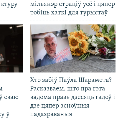
уктуру
мільянэр страціў усё і цяпер
робіць хаткі для турыстаў
Хто забіў Паўла Шарамета?
м
Расказваем, што пра гэта
ў сваю
вядома празь дзесяць гадоў і
дзе цяпер асноўныя
у ў
падазраваныя