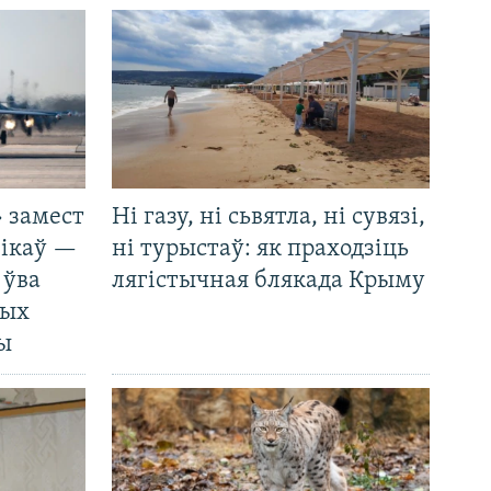
 замест
Ні газу, ні сьвятла, ні сувязі,
нікаў —
ні турыстаў: як праходзіць
 ўва
лягістычная блякада Крыму
ных
ды