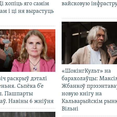
Ці хопіць яго самім
вайсковую інфрастр
ам і ці ня вырастуць
«ШокінгКульт» на
іч раскрыў дэталі
барахолаўцы: Максі
ньня. Сьпёка б’е
Жбанкоў прэзэнтава
ы. Пашпарты
новую кнігу на
аў. Навіны 6 жніўня
Кальварыйскім рынк
Вільні