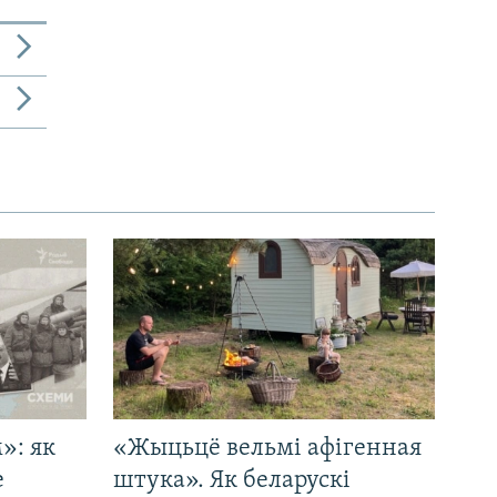
»: як
«Жыцьцё вельмі афігенная
е
штука». Як беларускі