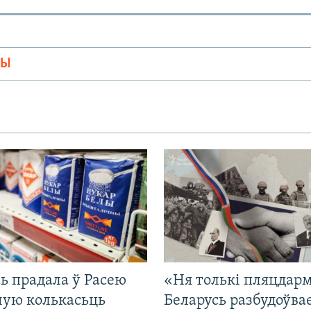
МЫ
ь прадала ў Расею
«Ня толькі пляцдарм
ную колькасьць
Беларусь разбудоўва