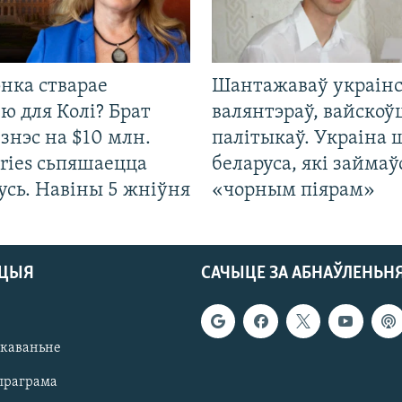
нка стварае
Шантажаваў украінс
ю для Колі? Брат
валянтэраў, вайскоў
ізнэс на $10 млн.
палітыкаў. Украіна 
ries сьпяшаецца
беларуса, які займаў
усь. Навіны 5 жніўня
«чорным піярам»
АЦЫЯ
САЧЫЦЕ ЗА АБНАЎЛЕНЬН
якаваньне
праграма