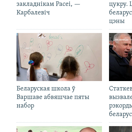
закладнікам Расеі, —
цукру. 
Карбалевіч
беларус
цэны
Беларуская школа ў
Статкев
Варшаве абвяшчае пяты
вызвале
набор
рэкорд
беларус