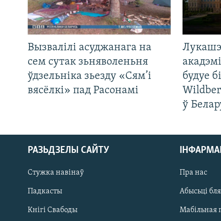
Вызвалілі асуджанага на
Лукашэ
сем сутак зьняволеньня
акадэмі
ўдзельніка зьезду «Сям’і
будуе б
вясёлкі» пад Расонамі
Wildber
ў Белар
РАЗЬДЗЕЛЫ САЙТУ
ІНФАРМ
Стужка навінаў
Пра нас
Падкасты
Абысьці бл
Кнігі Свабоды
Мабільная 