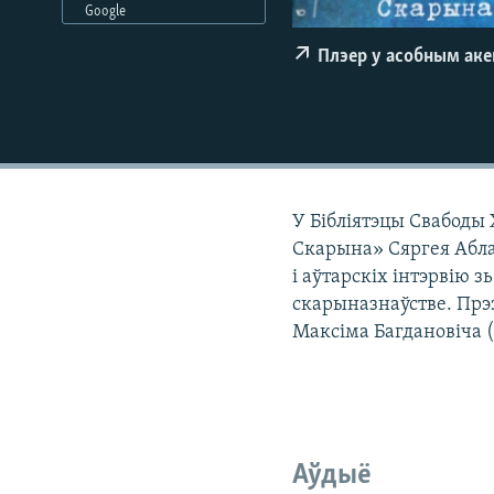
Google
КАЛЯНДАР
НА ХВАЛЯХ СВАБОДЫ
Плэер у асобным ак
У Бібліятэцы Свабоды
Скарына» Сяргея Аблам
і аўтарскіх інтэрвію 
скарыназнаўстве. Прэз
Максіма Багдановіча (
Аўдыё