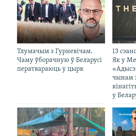
Тлумачым з Гурневічам.
13 сэан
Чаму ўборачную ў Беларусі
Як у М
ператвараюць у цырк
«Адысэ
чынам 
кінагі
у Белар