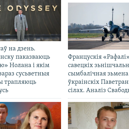
саў на дзень.
енску паказваюць
Францускія «Рафалі»
ю» Нолана і якім
савецкіх зьнішчаль
зараз сусьветныя
сымбалічная зьмена
ты трапляюць
ўкраінскіх Паветра
усь
сілах. Аналіз Свабо