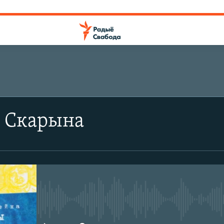
ПАДПІШЫЦЕСЯ
 Скарына
CastBox
Падпішыся
No media source currently avail