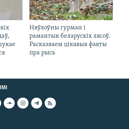
кіх
Няўлоўны гурман і
цаў,
рамантык беларускіх лясоў.
шукае
Расказваем цікавыя факты
ся
пра рысь
ЯМІ