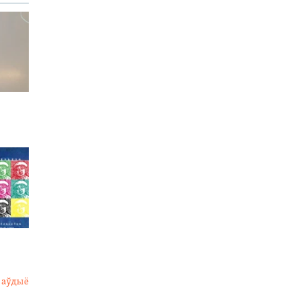
 аўдыё