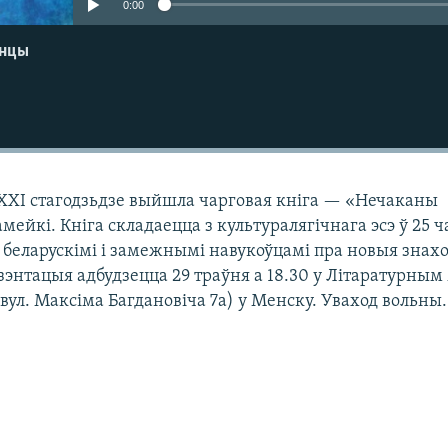
0:00
енцы
 ХХІ стагодзьдзе выйшла чарговая кніга — «Нечаканы
ейкі. Кніга складаецца з культуралягічнага эсэ ў 25 ч
зь беларускімі і замежнымі навукоўцамі пра новыя знахо
энтацыя адбудзецца 29 траўня а 18.30 у Літаратурным 
вул. Максіма Багдановіча 7а) у Менску. Уваход вольны.