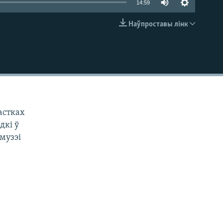
14:59
Наўпроставы лінк
EMBED
астках
дкі ў
музэі