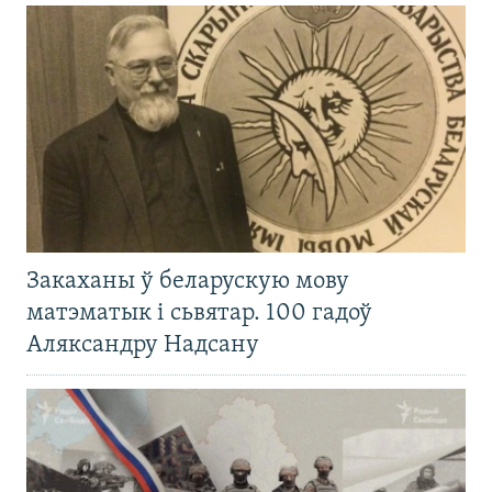
Закаханы ў беларускую мову
матэматык і сьвятар. 100 гадоў
Аляксандру Надсану