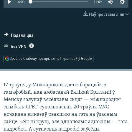
0:00
14:59
КУЛЬТУРА
МОВА
КАЛЯНДАР
НА ХВАЛЯХ СВАБОДЫ
Наўпроставы лінк
Падзяліцца
Без VPN
Зрабіце Свабоду прыярытэтнай крыніцай ў Google
17 траўня, у Міжнародны дзень барацьбы з
гамафобіяй, над амбасадай Вялікай Брытаніі ў
Менску залунаў вясёлкавы сьцяг — міжнародны
сымбаль ЛГБТ-супольнасьці. 20 траўня МУС
нечакана выказаў рэакцыю на гэта на ўласным
сайце. «Як ні круці, але аднаполыя адносіны — гэта
падробка. А сутнасьць падробкі заўсёды