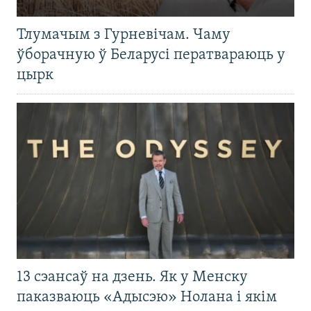
Тлумачым з Гурневічам. Чаму
ўборачную ў Беларусі ператвараюць у
цырк
13 сэансаў на дзень. Як у Менску
паказваюць «Адысэю» Нолана і якім