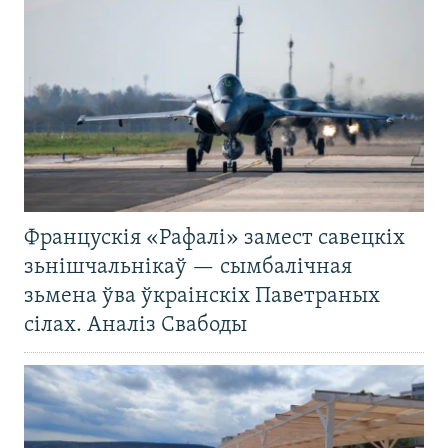
Францускія «Рафалі» замест савецкіх
зьнішчальнікаў — сымбалічная
зьмена ўва ўкраінскіх Паветраных
сілах. Аналіз Свабоды