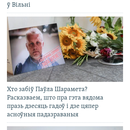
ў Вільні
Хто забіў Паўла Шарамета?
Расказваем, што пра гэта вядома
празь дзесяць гадоў і дзе цяпер
асноўныя падазраваныя