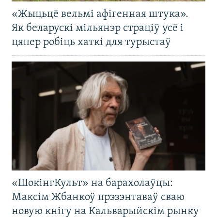
«Жыцьцё вельмі афігенная штука».
Як беларускі мільянэр страціў усё і
цяпер робіць хаткі для турыстаў
«ШокінгКульт» на барахолаўцы:
Максім Жбанкоў прэзэнтаваў сваю
новую кнігу на Кальварыйскім рынку