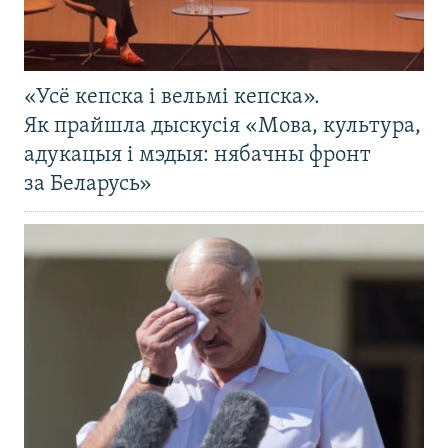
«Усё кепска і вельмі кепска».
Як прайшла дыскусія «Мова, культура,
адукацыя і мэдыя: нябачны фронт
за Беларусь»