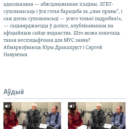
аднолькавая — абясцэньваньне ісьціны. ЛГБТ-
супольнасьць і ўся гэтая барацьба за „свае правы“, і
сам дзень супольнасьці — усяго толькі падробка!»,
— сьцьвярджаецца ў допісе, апублікаваным на
афіцыйным сайце ведамства. Што можа азначаць
такая неспэцыфічная для МУС заява?
Абмяркоўваюць Юры Дракахруст і Сяргей
Навумчык
Аўдыё