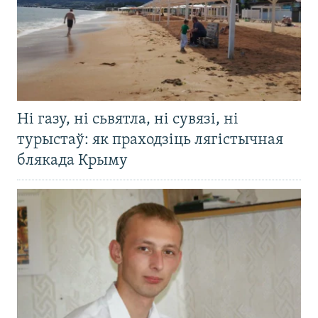
Ні газу, ні сьвятла, ні сувязі, ні
турыстаў: як праходзіць лягістычная
блякада Крыму