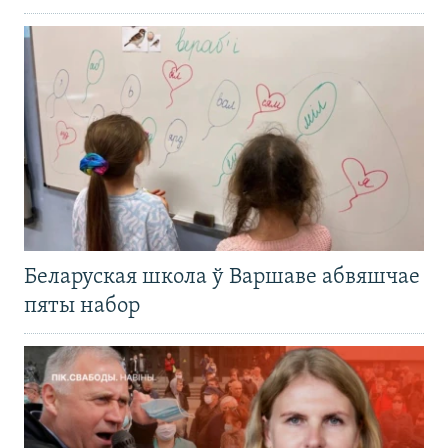
Беларуская школа ў Варшаве абвяшчае
пяты набор