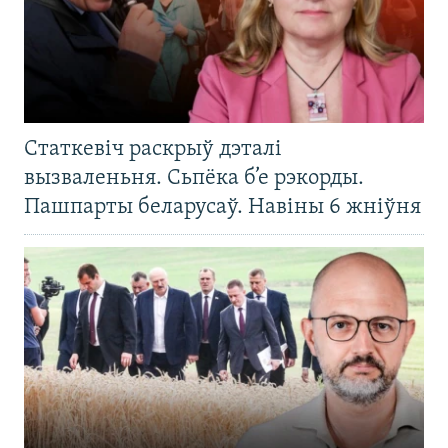
Статкевіч раскрыў дэталі
вызваленьня. Сьпёка б’е рэкорды.
Пашпарты беларусаў. Навіны 6 жніўня