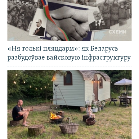
«Ня толькі пляцдарм»: як Беларусь
разбудоўвае вайсковую інфраструктуру