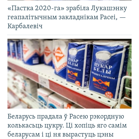
«Пастка 2020-га» зрабіла Лукашэнку
геапалітычным закладнікам Расеі, —
Карбалевіч
Беларусь прадала ў Расею рэкордную
колькасьць цукру. Ці хопіць яго самім
беларусам і ці ня вырастуць цэны