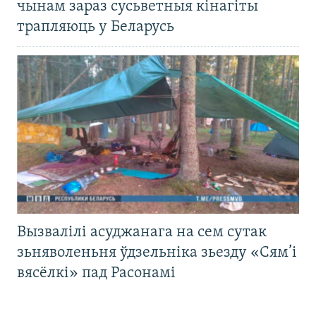
чынам зараз сусьветныя кінагіты
трапляюць у Беларусь
Вызвалілі асуджанага на сем сутак
зьняволеньня ўдзельніка зьезду «Сям’і
вясёлкі» пад Расонамі