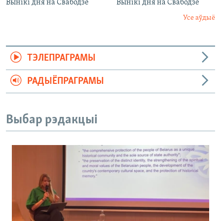
Вынікі дня на Свабодзе
Вынікі дня на Свабодзе
Усе аўдыё
ТЭЛЕПРАГРАМЫ
РАДЫЁПРАГРАМЫ
Выбар рэдакцыі