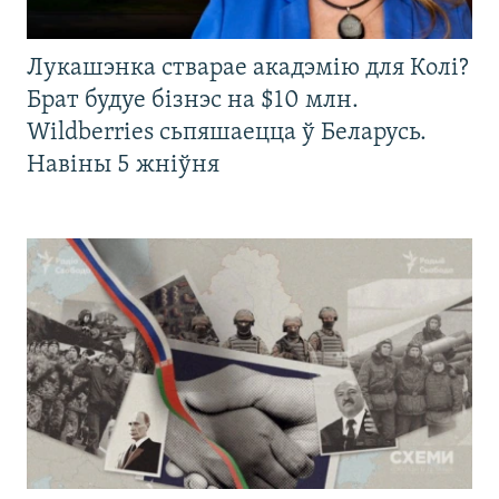
Лукашэнка стварае акадэмію для Колі?
Брат будуе бізнэс на $10 млн.
Wildberries сьпяшаецца ў Беларусь.
Навіны 5 жніўня