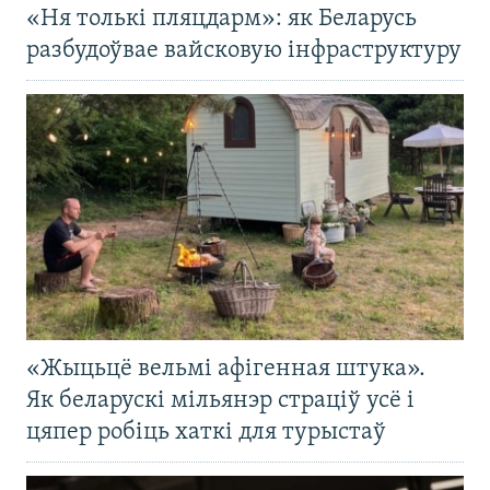
«Ня толькі пляцдарм»: як Беларусь
разбудоўвае вайсковую інфраструктуру
«Жыцьцё вельмі афігенная штука».
Як беларускі мільянэр страціў усё і
цяпер робіць хаткі для турыстаў