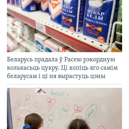
Беларусь прадала ў Расею рэкордную
колькасьць цукру. Ці хопіць яго самім
беларусам і ці ня вырастуць цэны