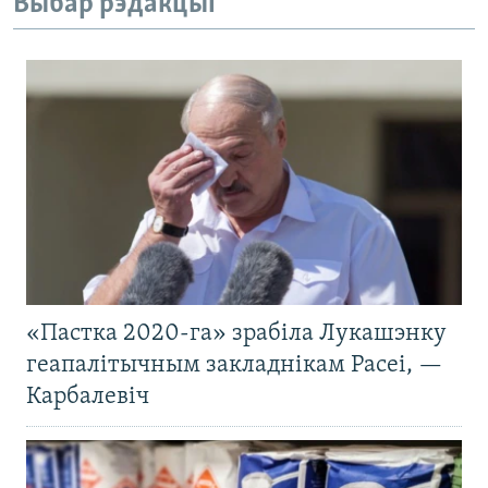
Выбар рэдакцыі
«Пастка 2020-га» зрабіла Лукашэнку
геапалітычным закладнікам Расеі, —
Карбалевіч