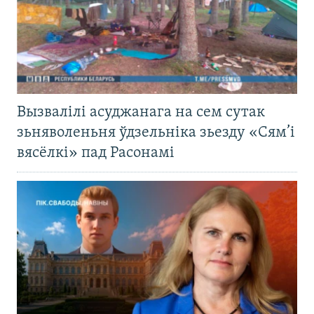
Вызвалілі асуджанага на сем сутак
зьняволеньня ўдзельніка зьезду «Сям’і
вясёлкі» пад Расонамі