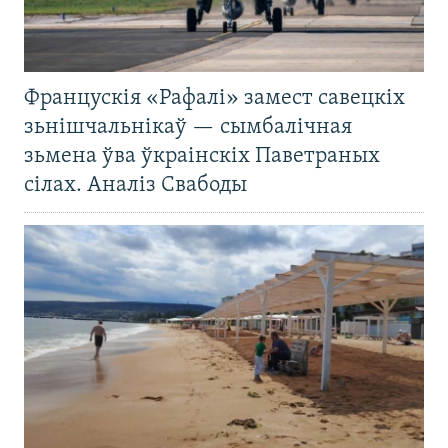
Францускія «Рафалі» замест савецкіх
зьнішчальнікаў — сымбалічная
зьмена ўва ўкраінскіх Паветраных
сілах. Аналіз Свабоды