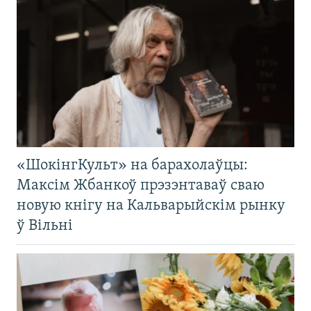
«ШокінгКульт» на барахолаўцы:
Максім Жбанкоў прэзэнтаваў сваю
новую кнігу на Кальварыйскім рынку
ў Вільні