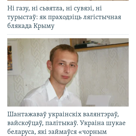
Ні газу, ні сьвятла, ні сувязі, ні
турыстаў: як праходзіць лягістычная
блякада Крыму
Шантажаваў украінскіх валянтэраў,
вайскоўцаў, палітыкаў. Украіна шукае
беларуса, які займаўся «чорным