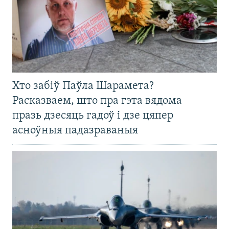
Хто забіў Паўла Шарамета?
Расказваем, што пра гэта вядома
празь дзесяць гадоў і дзе цяпер
асноўныя падазраваныя