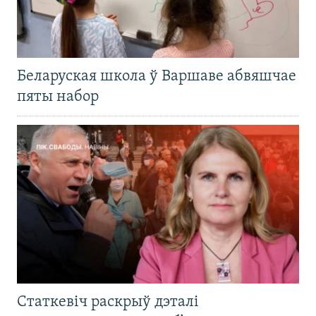
Беларуская школа ў Варшаве абвяшчае
пяты набор
Статкевіч раскрыў дэталі