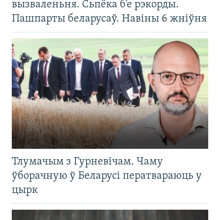
вызваленьня. Сьпёка б’е рэкорды.
Пашпарты беларусаў. Навіны 6 жніўня
Тлумачым з Гурневічам. Чаму
ўборачную ў Беларусі ператвараюць у
цырк