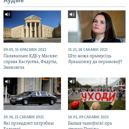
Аўдыё
09:05, 15 КРАСАВІК 2021
15:21, 18 САКАВІК 2021
Паляваньне КДБ у Маскве:
Што можа прымусіць
справа Кастусёва, Фядуты,
Лукашэнку да перамоваў?
Зянковіча
20:36, 15 САКАВІК 2021
14:01, 09 САКАВІК 2021
Які прэзыдэнт патрэбны
Былыя чыноўнікі пра