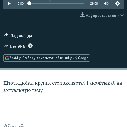
КУЛЬТУРА
МОВА
0:00
29:59
КАЛЯНДАР
НА ХВАЛЯХ СВАБОДЫ
Наўпроставы лінк
Падзяліцца
Без VPN
Зрабіце Свабоду прыярытэтнай крыніцай ў Google
Штотыднёвы круглы стол экспэртаў і аналітыкаў на
актуальную тэму.