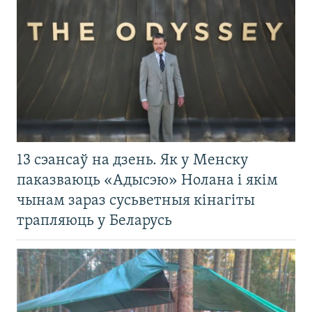
13 сэансаў на дзень. Як у Менску
паказваюць «Адысэю» Нолана і якім
чынам зараз сусьветныя кінагіты
трапляюць у Беларусь