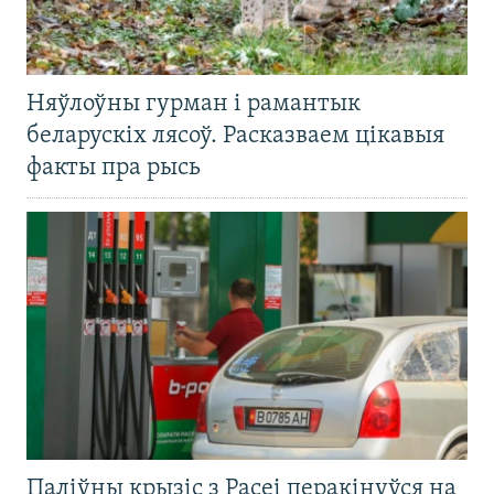
Няўлоўны гурман і рамантык
беларускіх лясоў. Расказваем цікавыя
факты пра рысь
Паліўны крызіс з Расеі перакінуўся на