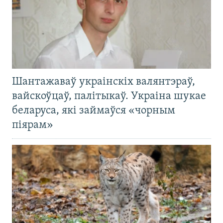
Шантажаваў украінскіх валянтэраў,
вайскоўцаў, палітыкаў. Украіна шукае
беларуса, які займаўся «чорным
піярам»