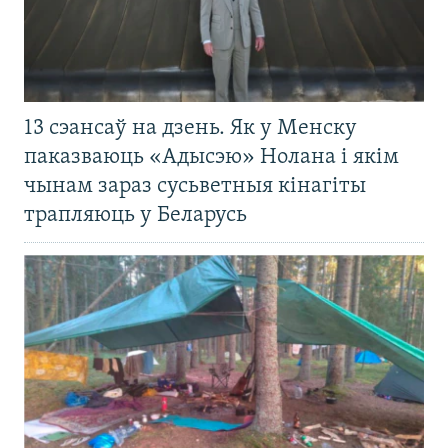
13 сэансаў на дзень. Як у Менску
паказваюць «Адысэю» Нолана і якім
чынам зараз сусьветныя кінагіты
трапляюць у Беларусь