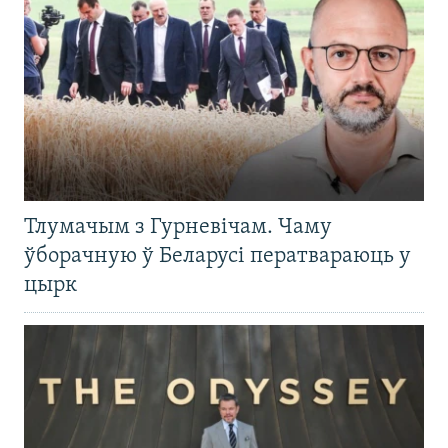
Тлумачым з Гурневічам. Чаму
ўборачную ў Беларусі ператвараюць у
цырк