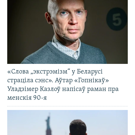
«Слова „экстрэмізм“ у Беларусі
страціла сэнс». Аўтар «Гопнікаў»
Уладзімер Казлоў напісаў раман пра
менскія 90-я