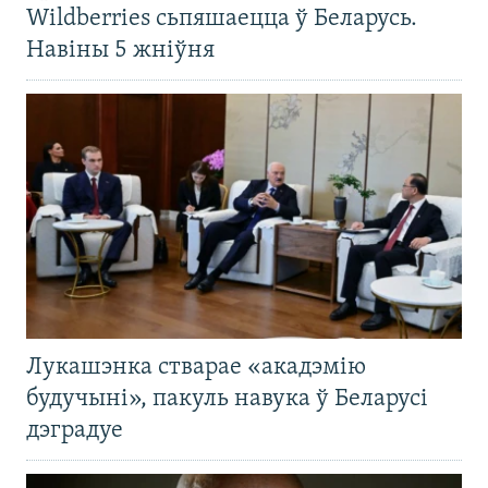
Wildberries сьпяшаецца ў Беларусь.
Навіны 5 жніўня
Лукашэнка стварае «акадэмію
будучыні», пакуль навука ў Беларусі
дэградуе