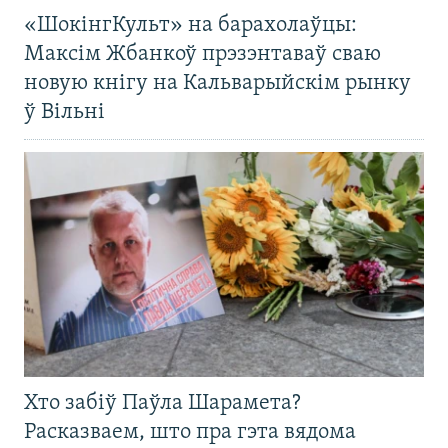
«ШокінгКульт» на барахолаўцы:
Максім Жбанкоў прэзэнтаваў сваю
новую кнігу на Кальварыйскім рынку
ў Вільні
Хто забіў Паўла Шарамета?
Расказваем, што пра гэта вядома