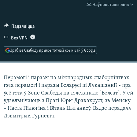
КУЛЬТУРА
МОВА
Наўпроставы лінк
КАЛЯНДАР
НА ХВАЛЯХ СВАБОДЫ
Падзяліцца
Без VPN
Зрабіце Свабоду прыярытэтнай крыніцай ў Google
Перамогі і паразы на міжнародных спаборніцтвах –
гэта перамогі і паразы Беларусі ці Лукашэнкі? - пра
ўсё гэта ў Зоне Свабоды на тэлеканале "Белсат". У ёй
удзельнічаюць з Прагі Юры Дракахруст, зь Менску
– Наста Пілюгіна і Віталь Цыганкоў. Вядзе перадачу
Дзьмітрый Гурневіч.