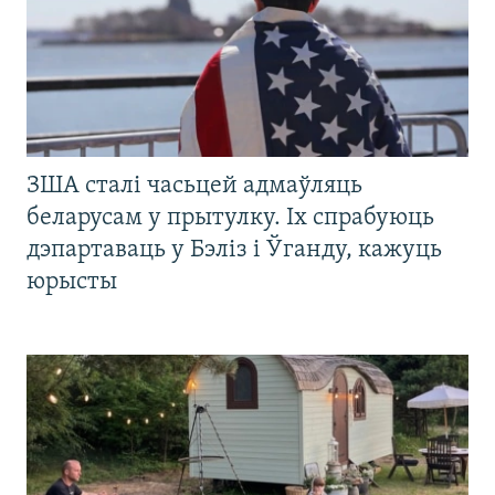
ЗША сталі часьцей адмаўляць
беларусам у прытулку. Іх спрабуюць
дэпартаваць у Бэліз і Ўганду, кажуць
юрысты