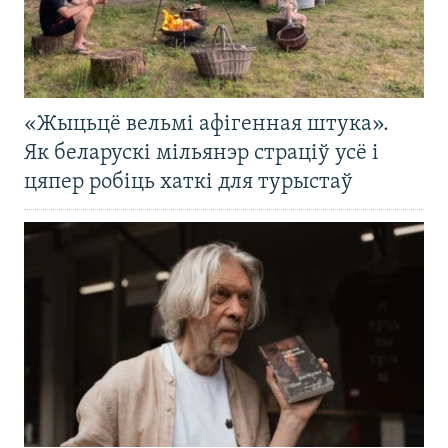
«Жыцьцё вельмі афігенная штука».
Як беларускі мільянэр страціў усё і
цяпер робіць хаткі для турыстаў