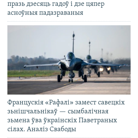
празь дзесяць гадоў і дзе цяпер
асноўныя падазраваныя
Францускія «Рафалі» замест савецкіх
зьнішчальнікаў — сымбалічная
зьмена ўва ўкраінскіх Паветраных
сілах. Аналіз Свабоды