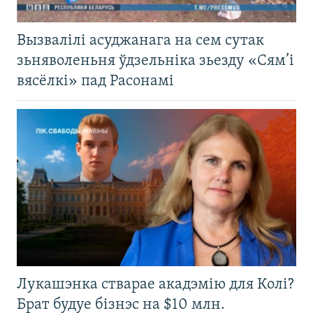
Вызвалілі асуджанага на сем сутак
зьняволеньня ўдзельніка зьезду «Сям’і
вясёлкі» пад Расонамі
Лукашэнка стварае акадэмію для Колі?
Брат будуе бізнэс на $10 млн.