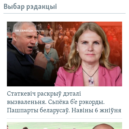
Выбар рэдакцыі
Статкевіч раскрыў дэталі
вызваленьня. Сьпёка б’е рэкорды.
Пашпарты беларусаў. Навіны 6 жніўня