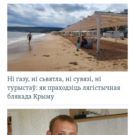
Ні газу, ні сьвятла, ні сувязі, ні
турыстаў: як праходзіць лягістычная
блякада Крыму