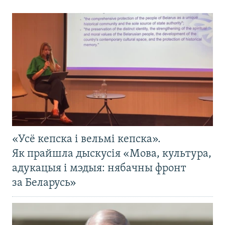
«Усё кепска і вельмі кепска».
Як прайшла дыскусія «Мова, культура,
адукацыя і мэдыя: нябачны фронт
за Беларусь»