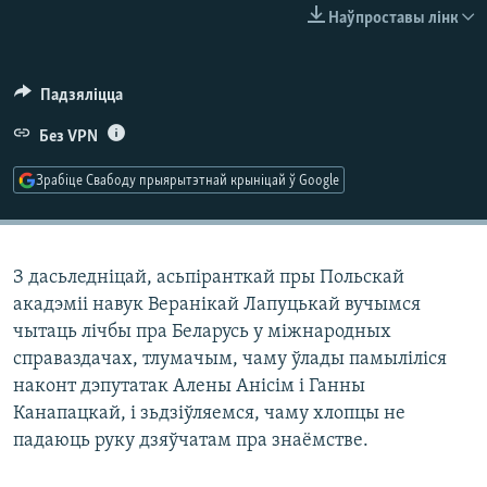
КУЛЬТУРА
МОВА
Наўпроставы лінк
КАЛЯНДАР
НА ХВАЛЯХ СВАБОДЫ
Падзяліцца
Без VPN
Зрабіце Свабоду прыярытэтнай крыніцай ў Google
З дасьледніцай, асьпіранткай пры Польскай
акадэміі навук Веранікай Лапуцькай вучымся
чытаць лічбы пра Беларусь у міжнародных
справаздачах, тлумачым, чаму ўлады памыліліся
наконт дэпутатак Алены Анісім і Ганны
Канапацкай, і зьдзіўляемся, чаму хлопцы не
падаюць руку дзяўчатам пра знаёмстве.