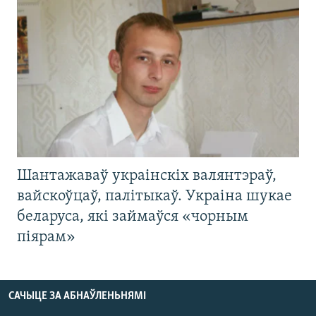
Шантажаваў украінскіх валянтэраў,
вайскоўцаў, палітыкаў. Украіна шукае
беларуса, які займаўся «чорным
піярам»
САЧЫЦЕ ЗА АБНАЎЛЕНЬНЯМІ