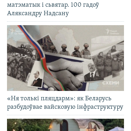
матэматык і сьвятар. 100 гадоў
Аляксандру Надсану
«Ня толькі пляцдарм»: як Беларусь
разбудоўвае вайсковую інфраструктуру