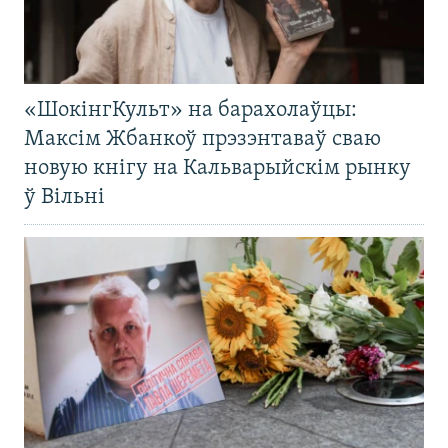
«ШокінгКульт» на барахолаўцы:
Максім Жбанкоў прэзэнтаваў сваю
новую кнігу на Кальварыйскім рынку
ў Вільні