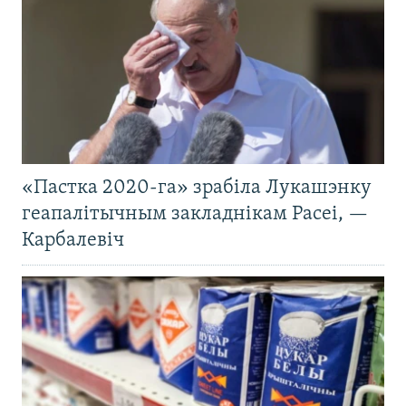
«Пастка 2020-га» зрабіла Лукашэнку
геапалітычным закладнікам Расеі, —
Карбалевіч