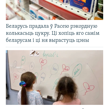
Беларусь прадала ў Расею рэкордную
колькасьць цукру. Ці хопіць яго самім
беларусам і ці ня вырастуць цэны