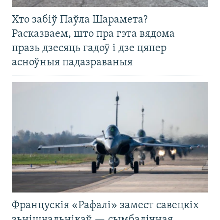
Хто забіў Паўла Шарамета?
Расказваем, што пра гэта вядома
празь дзесяць гадоў і дзе цяпер
асноўныя падазраваныя
Францускія «Рафалі» замест савецкіх
зьнішчальнікаў — сымбалічная