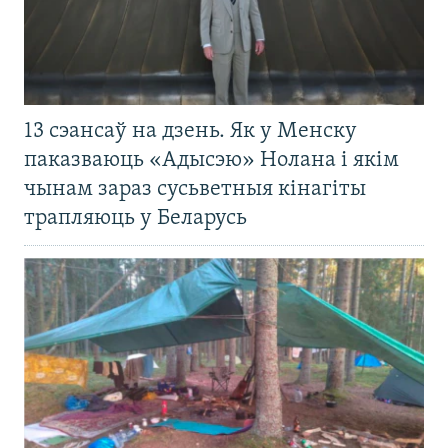
13 сэансаў на дзень. Як у Менску
паказваюць «Адысэю» Нолана і якім
чынам зараз сусьветныя кінагіты
трапляюць у Беларусь