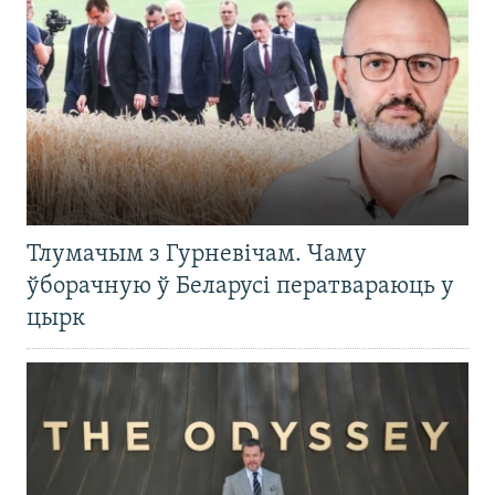
Тлумачым з Гурневічам. Чаму
ўборачную ў Беларусі ператвараюць у
цырк