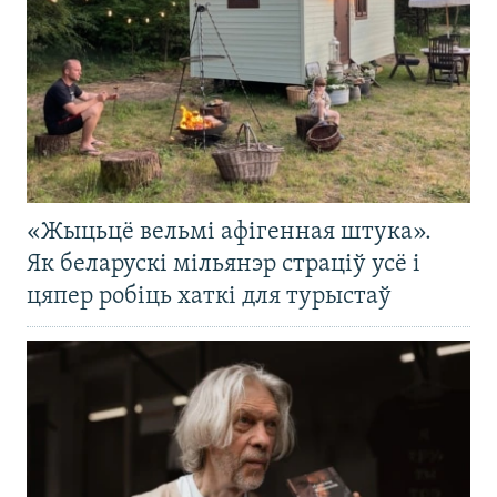
«Жыцьцё вельмі афігенная штука».
Як беларускі мільянэр страціў усё і
цяпер робіць хаткі для турыстаў