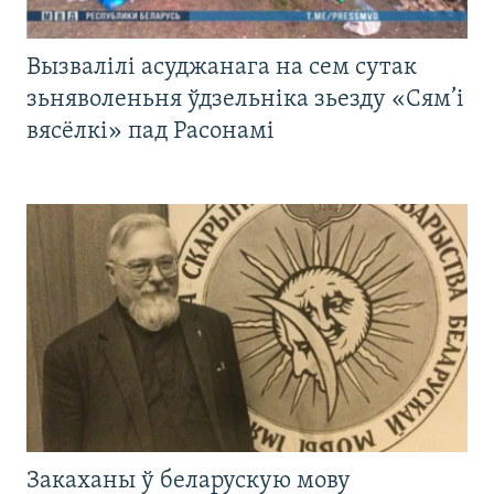
Вызвалілі асуджанага на сем сутак
зьняволеньня ўдзельніка зьезду «Сям’і
вясёлкі» пад Расонамі
Закаханы ў беларускую мову