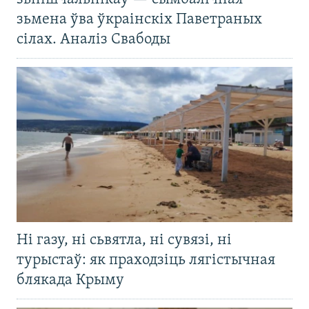
зьмена ўва ўкраінскіх Паветраных
сілах. Аналіз Свабоды
Ні газу, ні сьвятла, ні сувязі, ні
турыстаў: як праходзіць лягістычная
блякада Крыму