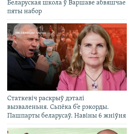
Беларуская школа ў Варшаве абвяшчае
пяты набор
Статкевіч раскрыў дэталі
вызваленьня. Сьпёка б’е рэкорды.
Пашпарты беларусаў. Навіны 6 жніўня