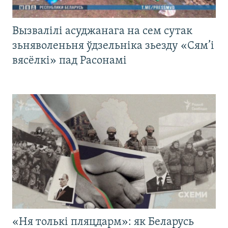
Вызвалілі асуджанага на сем сутак
зьняволеньня ўдзельніка зьезду «Сям’і
вясёлкі» пад Расонамі
«Ня толькі пляцдарм»: як Беларусь