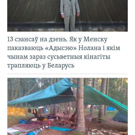
13 сэансаў на дзень. Як у Менску
паказваюць «Адысэю» Нолана і якім
чынам зараз сусьветныя кінагіты
трапляюць у Беларусь