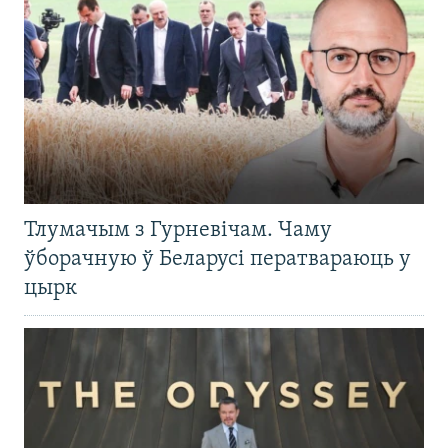
Тлумачым з Гурневічам. Чаму
ўборачную ў Беларусі ператвараюць у
цырк