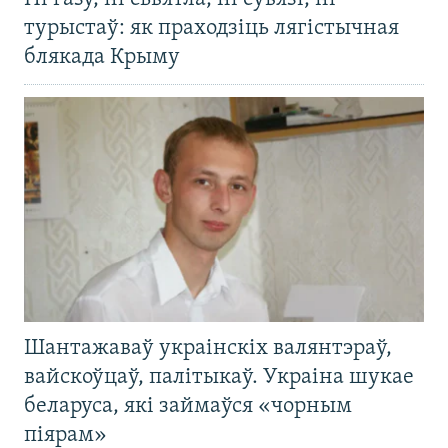
турыстаў: як праходзіць лягістычная
блякада Крыму
Шантажаваў украінскіх валянтэраў,
вайскоўцаў, палітыкаў. Украіна шукае
беларуса, які займаўся «чорным
піярам»