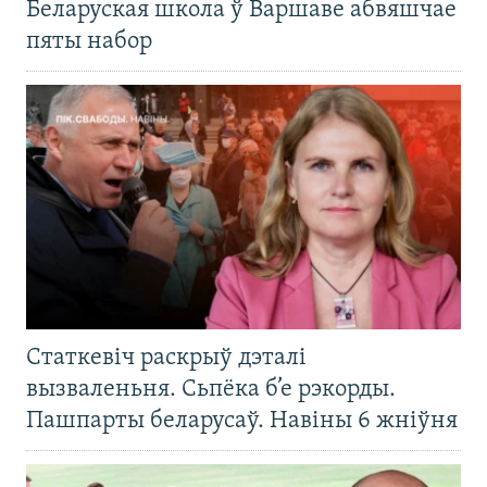
Беларуская школа ў Варшаве абвяшчае
пяты набор
Статкевіч раскрыў дэталі
вызваленьня. Сьпёка б’е рэкорды.
Пашпарты беларусаў. Навіны 6 жніўня