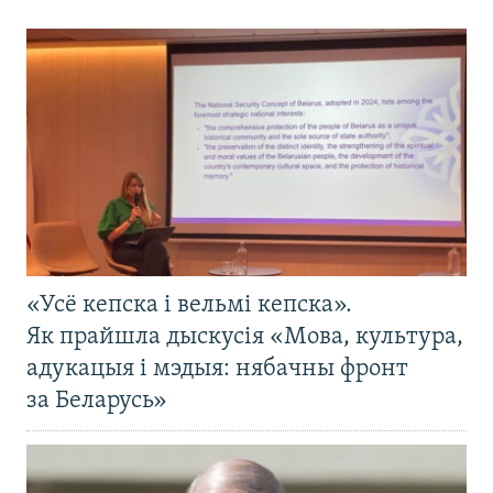
«Усё кепска і вельмі кепска».
Як прайшла дыскусія «Мова, культура,
адукацыя і мэдыя: нябачны фронт
за Беларусь»