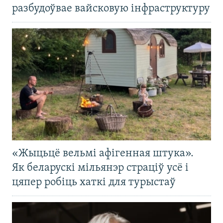
разбудоўвае вайсковую інфраструктуру
«Жыцьцё вельмі афігенная штука».
Як беларускі мільянэр страціў усё і
цяпер робіць хаткі для турыстаў