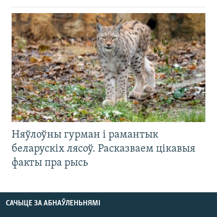
Няўлоўны гурман і рамантык
беларускіх лясоў. Расказваем цікавыя
факты пра рысь
САЧЫЦЕ ЗА АБНАЎЛЕНЬНЯМІ