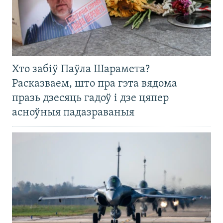
Хто забіў Паўла Шарамета?
Расказваем, што пра гэта вядома
празь дзесяць гадоў і дзе цяпер
асноўныя падазраваныя