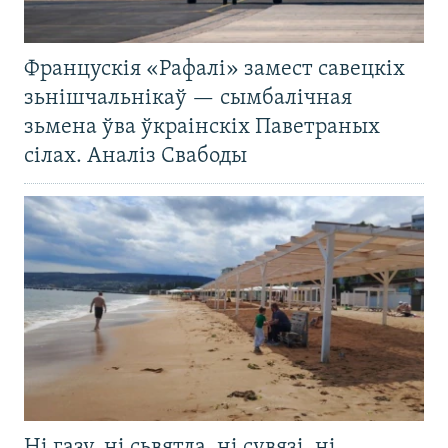
Францускія «Рафалі» замест савецкіх
зьнішчальнікаў — сымбалічная
зьмена ўва ўкраінскіх Паветраных
сілах. Аналіз Свабоды
Ні газу, ні сьвятла, ні сувязі, ні