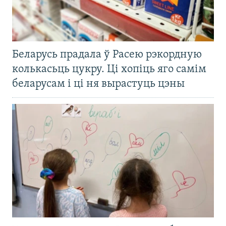
Беларусь прадала ў Расею рэкордную
колькасьць цукру. Ці хопіць яго самім
беларусам і ці ня вырастуць цэны