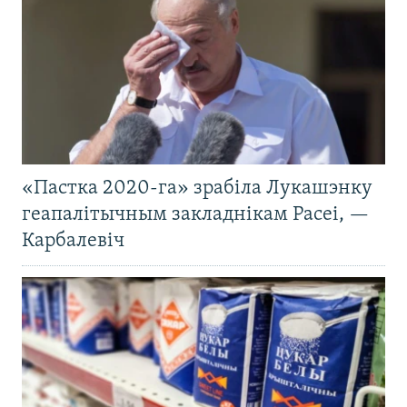
«Пастка 2020-га» зрабіла Лукашэнку
геапалітычным закладнікам Расеі, —
Карбалевіч