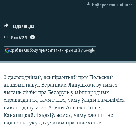
КУЛЬТУРА
МОВА
Наўпроставы лінк
КАЛЯНДАР
НА ХВАЛЯХ СВАБОДЫ
Падзяліцца
Без VPN
Зрабіце Свабоду прыярытэтнай крыніцай ў Google
З дасьледніцай, асьпіранткай пры Польскай
акадэміі навук Веранікай Лапуцькай вучымся
чытаць лічбы пра Беларусь у міжнародных
справаздачах, тлумачым, чаму ўлады памыліліся
наконт дэпутатак Алены Анісім і Ганны
Канапацкай, і зьдзіўляемся, чаму хлопцы не
падаюць руку дзяўчатам пра знаёмстве.