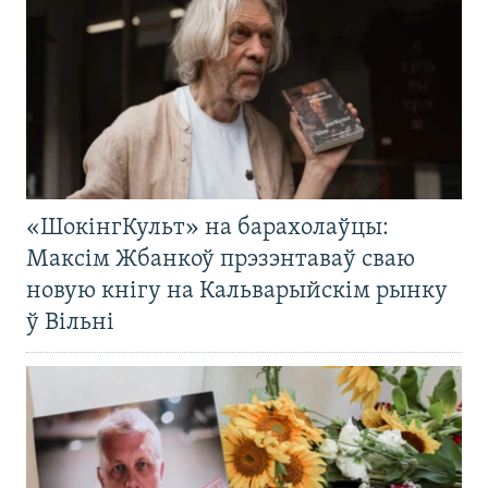
«ШокінгКульт» на барахолаўцы:
Максім Жбанкоў прэзэнтаваў сваю
новую кнігу на Кальварыйскім рынку
ў Вільні