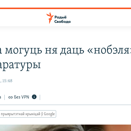
а могуць ня даць «нобэля
таратуры
, 15:48
а
Без VPN
 прыярытэтнай крыніцай ў Google