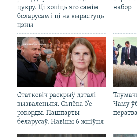
цукру. Ці хопіць яго самім
набор
беларусам і ці ня вырастуць
цэны
Статкевіч раскрыў дэталі
Тлумач
вызваленьня. Сьпёка б’е
Чаму ў
рэкорды. Пашпарты
ператв
беларусаў. Навіны 6 жніўня