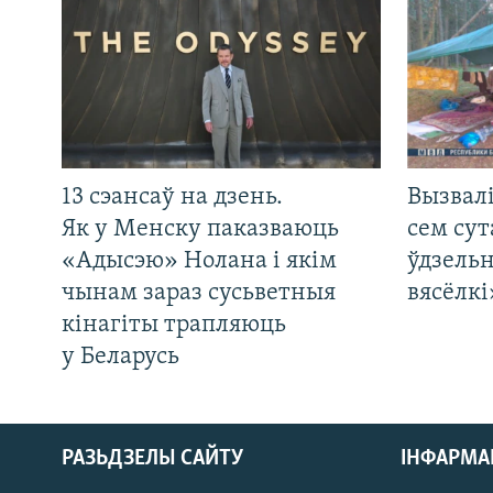
13 сэансаў на дзень.
Вызвалі
Як у Менску паказваюць
сем сут
«Адысэю» Нолана і якім
ўдзельн
чынам зараз сусьветныя
вясёлкі
кінагіты трапляюць
у Беларусь
РАЗЬДЗЕЛЫ САЙТУ
ІНФАРМ