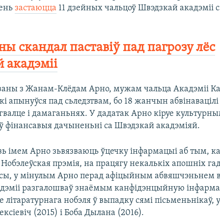
зень
застаюцца
11 дзейных чальцоў Швэдзкай акадэміі с
.
ны скандал паставіў пад пагрозу лёс
 акадэміі
заны з Жанам-Клёдам Арно, мужам чальца Акадэміі К
кі апынуўся пад сьледзтвам, бо 18 жанчын абвінавацілі 
гвалце і дамаганьнях. У дадатак Арно кіруе культурны
ў фінансавыя дачыненьні са Швэдзкай акадэміяй.
зь імем Арно зьвязваюць ўцечку інфармацыі аб тым, к
Нобэлеўская прэмія, на працягу некалькіх апошніх гад
сы, у мінулым Арно перад афіцыйным абвяшчэньнем 
адэміі разгалошваў знаёмым канфідэнцыйную інфарм
літаратурнага нобэля ў выпадку сямі пісьменьнікаў, у
ксіевіч (2015) і Боба Дылана (2016).