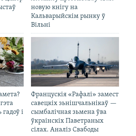
ыстаў
новую кнігу на
Кальварыйскім рынку ў
Вільні
амета?
Францускія «Рафалі» замест
 гэта
савецкіх зьнішчальнікаў —
 гадоў і
сымбалічная зьмена ўва
ўкраінскіх Паветраных
сілах. Аналіз Свабоды