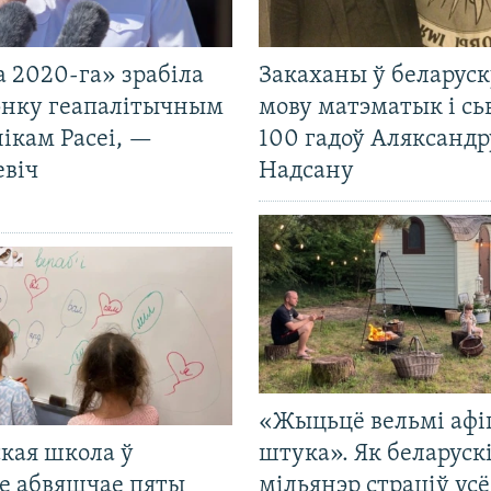
 2020-га» зрабіла
Закаханы ў беларус
нку геапалітычным
мову матэматык і сь
ікам Расеі, —
100 гадоў Аляксандр
евіч
Надсану
«Жыцьцё вельмі афі
кая школа ў
штука». Як беларуск
е абвяшчае пяты
мільянэр страціў усё