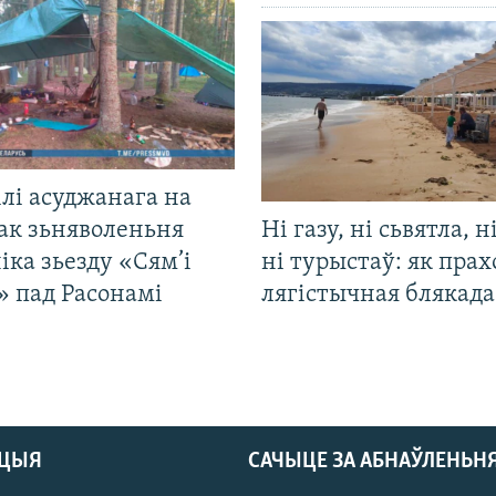
лі асуджанага на
ак зьняволеньня
Ні газу, ні сьвятла, н
іка зьезду «Сям’і
ні турыстаў: як прах
» пад Расонамі
лягістычная блякад
АЦЫЯ
САЧЫЦЕ ЗА АБНАЎЛЕНЬН