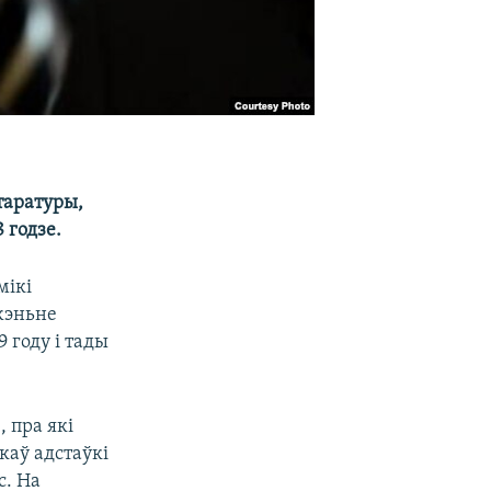
таратуры,
 годзe.
мікі
жэньне
 году і тады
 пра які
ікаў адстаўкі
с. На