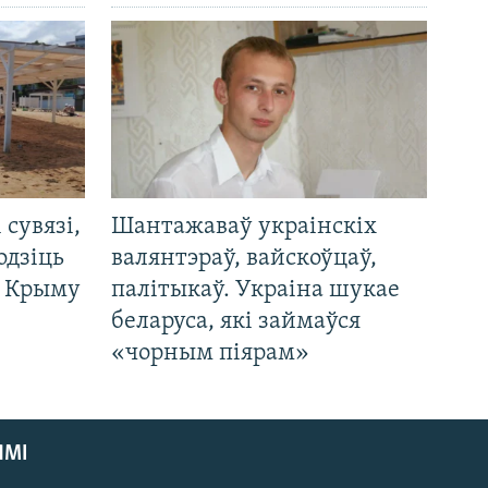
і сувязі,
Шантажаваў украінскіх
одзіць
валянтэраў, вайскоўцаў,
а Крыму
палітыкаў. Украіна шукае
беларуса, які займаўся
«чорным піярам»
ЯМІ