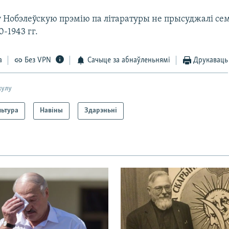
у Нобэлеўскую прэмію па літаратуры не прысуджалі сем 
0-1943 гг.
а
Без VPN
Сачыце за абнаўленьнямі
Друкаваць
кулу
льтура
Навіны
Здарэньні