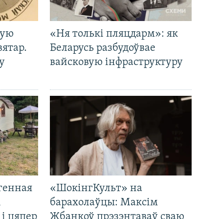
кую
«Ня толькі пляцдарм»: як
вятар.
Беларусь разбудоўвае
у
вайсковую інфраструктуру
генная
«ШокінгКульт» на
і
барахолаўцы: Максім
 і цяпер
Жбанкоў прэзэнтаваў сваю