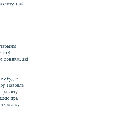
а статутнай
атэрыны
яго ў
м фондам, які
аму будзе
оў. Паводле
вэрдыкту
ацыю пра
 тым ліку