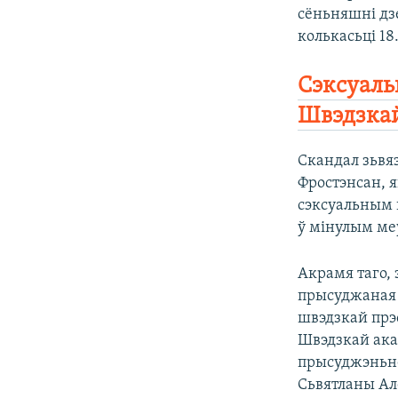
сёньняшні д
колькасьці 18
Сэксуаль
Швэдзкай
Скандал зьвя
Фростэнсан, я
сэксуальным 
ў мінулым ме
Акрамя таго, 
прысуджаная 
швэдзкай прэ
Швэдзкай ак
прысуджэньне 
Сьвятланы Але