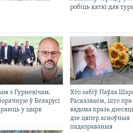
робіць хаткі для тур
ым з Гурневічам.
Хто забіў Паўла Шар
борачную ў Беларусі
Расказваем, што пра
араюць у цырк
вядома празь дзесяць
дзе цяпер асноўныя
падазраваныя