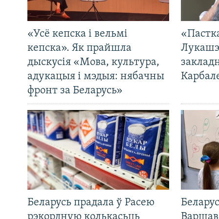
«Усё кепска і вельмі
«Пастка
кепска». Як прайшла
Лукашэ
дыскусія «Мова, культура,
закладн
адукацыя і мэдыя: нябачны
Карбал
фронт за Беларусь»
Беларусь прадала ў Расею
Беларус
рэкордную колькасьць
Варшав