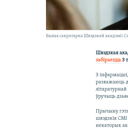
Былая сакратарка Швэдзкай акадэміі С
Швэдзкая акад
зьбіраецца
3 
З інфармацыі,
разважаюць д
літаратурнай 
ўручыць дзьве
Прычыну гэта
швэдзкія СМІ 
некаторых ак