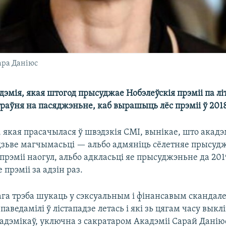
ара Даніюс
эмія, якая штогод прысуджае Нобэлеўскія прэміі па лі
траўня на пасяджэньне, каб вырашыць лёс прэміі ў 2018
 якая прасачылася ў швэдзкія СМІ, вынікае, што акадэ
зьве магчымасьці — альбо адмяніць сёлетняе прысуд
прэміі наогул, альбо адкласьці яе прысуджэньне да 2019
 прэміі за адзін раз.
га трэба шукаць у сэксуальным і фінансавым скандале,
паведамілі ў лістападзе летась і які зь цягам часу выкл
адэмікаў, уключна з сакратаром Акадэміі Сарай Данію