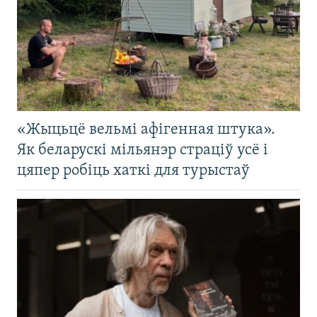
«Жыцьцё вельмі афігенная штука».
Як беларускі мільянэр страціў усё і
цяпер робіць хаткі для турыстаў