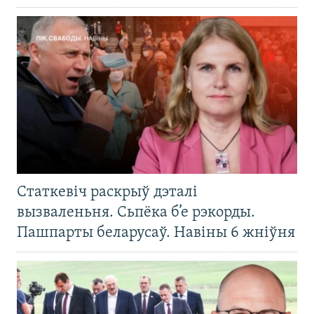
Статкевіч раскрыў дэталі
вызваленьня. Сьпёка б’е рэкорды.
Пашпарты беларусаў. Навіны 6 жніўня