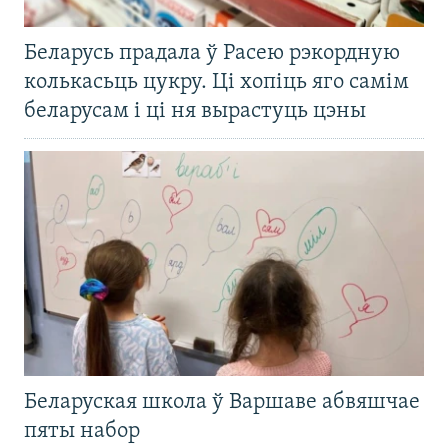
Беларусь прадала ў Расею рэкордную
колькасьць цукру. Ці хопіць яго самім
беларусам і ці ня вырастуць цэны
Беларуская школа ў Варшаве абвяшчае
пяты набор