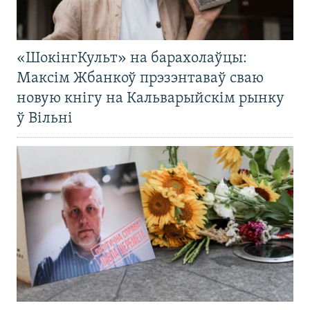
«ШокінгКульт» на барахолаўцы:
Максім Жбанкоў прэзэнтаваў сваю
новую кнігу на Кальварыйскім рынку
ў Вільні