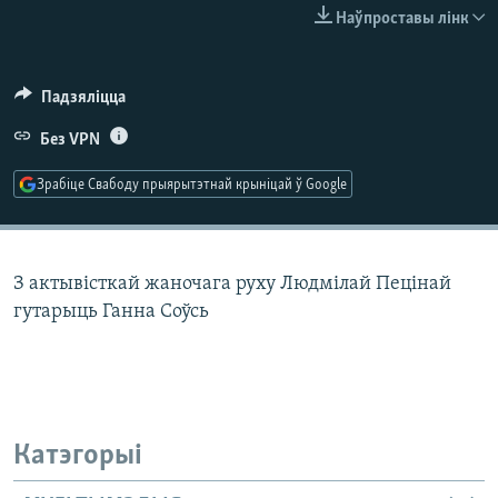
КУЛЬТУРА
МОВА
Наўпроставы лінк
КАЛЯНДАР
НА ХВАЛЯХ СВАБОДЫ
Падзяліцца
Без VPN
Зрабіце Свабоду прыярытэтнай крыніцай ў Google
З актывісткай жаночага руху Людмілай Пецінай
гутарыць Ганна Соўсь
Катэгорыі