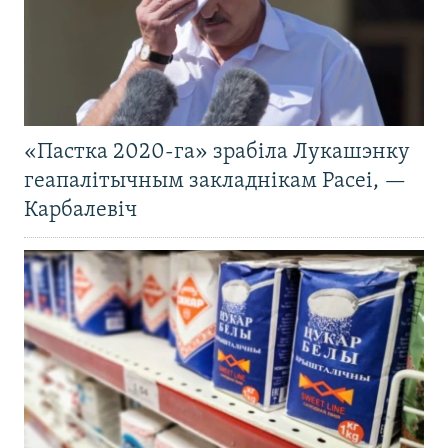
«Пастка 2020-га» зрабіла Лукашэнку
геапалітычным закладнікам Расеі, —
Карбалевіч