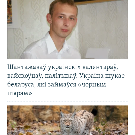
Шантажаваў украінскіх валянтэраў,
вайскоўцаў, палітыкаў. Украіна шукае
беларуса, які займаўся «чорным
піярам»