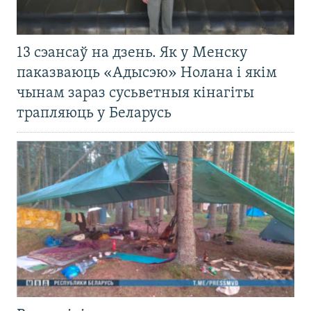
13 сэансаў на дзень. Як у Менску
паказваюць «Адысэю» Нолана і якім
чынам зараз сусьветныя кінагіты
трапляюць у Беларусь