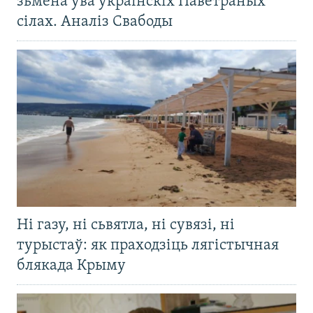
зьмена ўва ўкраінскіх Паветраных
сілах. Аналіз Свабоды
Ні газу, ні сьвятла, ні сувязі, ні
турыстаў: як праходзіць лягістычная
блякада Крыму