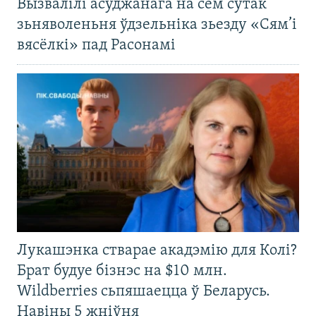
Вызвалілі асуджанага на сем сутак
зьняволеньня ўдзельніка зьезду «Сям’і
вясёлкі» пад Расонамі
Лукашэнка стварае акадэмію для Колі?
Брат будуе бізнэс на $10 млн.
Wildberries сьпяшаецца ў Беларусь.
Навіны 5 жніўня