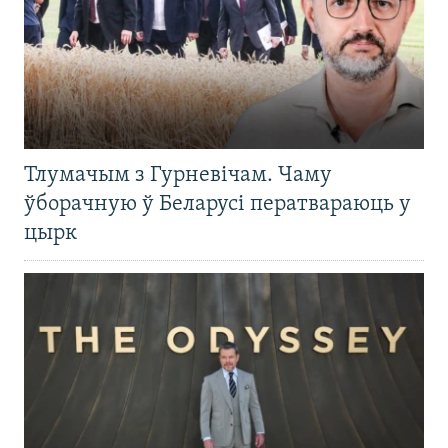
Тлумачым з Гурневічам. Чаму
ўборачную ў Беларусі ператвараюць у
цырк