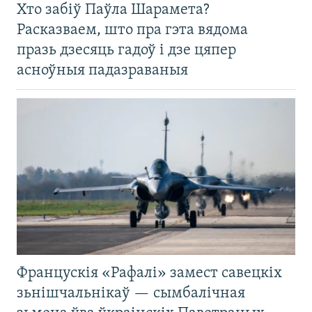
Хто забіў Паўла Шарамета?
Расказваем, што пра гэта вядома
празь дзесяць гадоў і дзе цяпер
асноўныя падазраваныя
Францускія «Рафалі» замест савецкіх
зьнішчальнікаў — сымбалічная