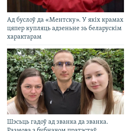
Ад буслоў да «Ментску». У якіх крамах
цяпер купляць адзеньне зь беларускім
характарам
Шэсьць гадоў ад званка да званка.
Размова з бубначом пратэстаў