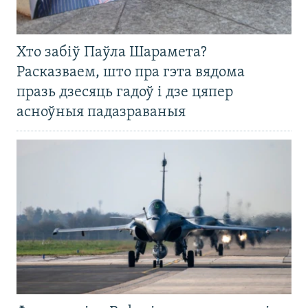
Хто забіў Паўла Шарамета?
Расказваем, што пра гэта вядома
празь дзесяць гадоў і дзе цяпер
асноўныя падазраваныя