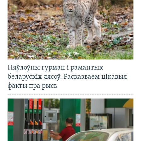
Няўлоўны гурман і рамантык
беларускіх лясоў. Расказваем цікавыя
факты пра рысь