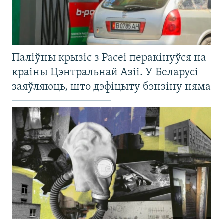
Паліўны крызіс з Расеі перакінуўся на
краіны Цэнтральнай Азіі. У Беларусі
заяўляюць, што дэфіцыту бэнзіну няма