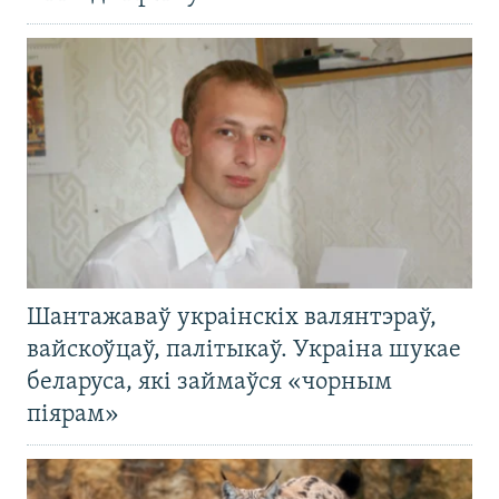
Шантажаваў украінскіх валянтэраў,
вайскоўцаў, палітыкаў. Украіна шукае
беларуса, які займаўся «чорным
піярам»