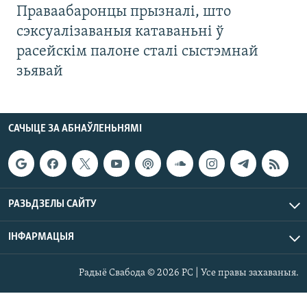
Праваабаронцы прызналі, што
сэксуалізаваныя катаваньні ў
расейскім палоне сталі сыстэмнай
зьявай
САЧЫЦЕ ЗА АБНАЎЛЕНЬНЯМІ
РАЗЬДЗЕЛЫ САЙТУ
ІНФАРМАЦЫЯ
Радыё Свабода © 2026 РС | Усе правы захаваныя.