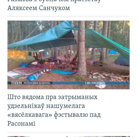
Аляксеем Санчуком
Што вядома пра затрыманых
удзельнікаў нашумелага
«вясёлкавага» фэстывалю пад
Расонамі