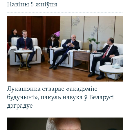
Навіны 5 жніўня
Лукашэнка стварае «акадэмію
будучыні», пакуль навука ў Беларусі
дэградуе