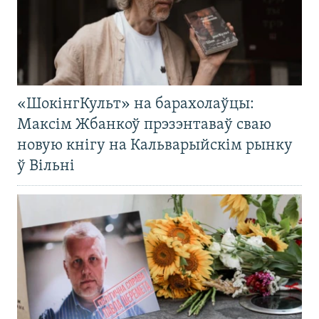
«ШокінгКульт» на барахолаўцы:
Максім Жбанкоў прэзэнтаваў сваю
новую кнігу на Кальварыйскім рынку
ў Вільні