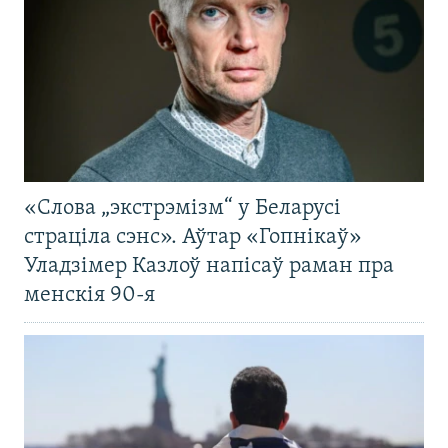
«Слова „экстрэмізм“ у Беларусі
страціла сэнс». Аўтар «Гопнікаў»
Уладзімер Казлоў напісаў раман пра
менскія 90-я