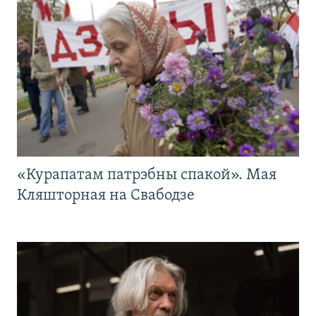
«Курапатам патрэбны спакой». Мая
Кляшторная на Свабодзе