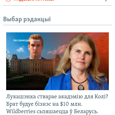
Выбар рэдакцыі
Лукашэнка стварае акадэмію для Колі?
Брат будуе бізнэс на $10 млн.
Wildberries сьпяшаецца ў Беларусь.