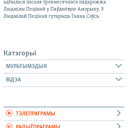
адбылася пасьля трохмесячнага падарожжа
Людмілы Пецінай у Паўднёвую Амэрыку. З
Людмілай Пецінай гутарыць Ганна Соўсь.
Катэгорыі
МУЛЬТЫМЭДЫЯ
ВІДЭА
ТЭЛЕПРАГРАМЫ
РАДЫЁПРАГРАМЫ