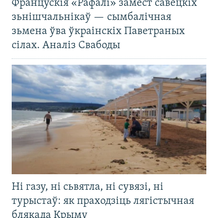
Францускія «Рафалі» замест савецкіх
зьнішчальнікаў — сымбалічная
зьмена ўва ўкраінскіх Паветраных
сілах. Аналіз Свабоды
Ні газу, ні сьвятла, ні сувязі, ні
турыстаў: як праходзіць лягістычная
блякада Крыму