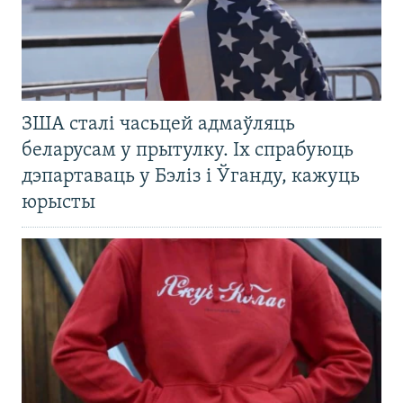
ЗША сталі часьцей адмаўляць
беларусам у прытулку. Іх спрабуюць
дэпартаваць у Бэліз і Ўганду, кажуць
юрысты