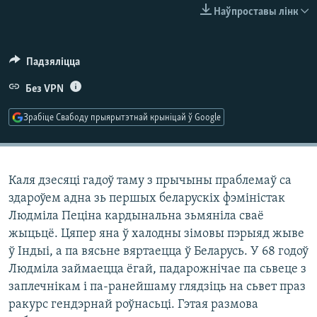
КУЛЬТУРА
МОВА
Наўпроставы лінк
КАЛЯНДАР
НА ХВАЛЯХ СВАБОДЫ
Падзяліцца
Без VPN
Зрабіце Свабоду прыярытэтнай крыніцай ў Google
Каля дзесяці гадоў таму з прычыны праблемаў са
здароўем адна зь першых беларускіх фэміністак
Людміла Пеціна кардынальна зьмяніла сваё
жыцьцё. Цяпер яна ў халодны зiмовы пэрыяд жыве
ў Індыі, а па вясьне вяртаецца ў Беларусь. У 68 годоў
Людміла займаецца ёгай, падарожнічае па сьвеце з
заплечнікам і па-ранейшаму глядзіць на сьвет праз
ракурс гендэрнай роўнасьці. Гэтая размова