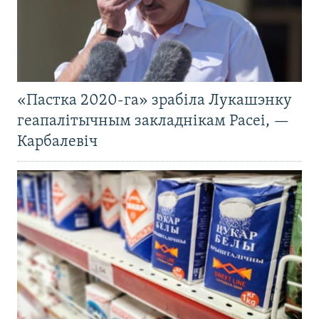
«Пастка 2020-га» зрабіла Лукашэнку
геапалітычным закладнікам Расеі, —
Карбалевіч