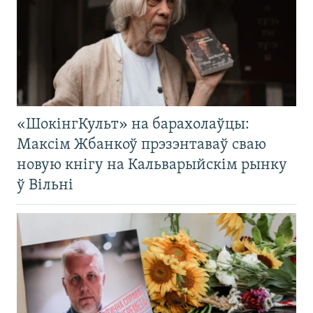
«ШокінгКульт» на барахолаўцы:
Максім Жбанкоў прэзэнтаваў сваю
новую кнігу на Кальварыйскім рынку
ў Вільні