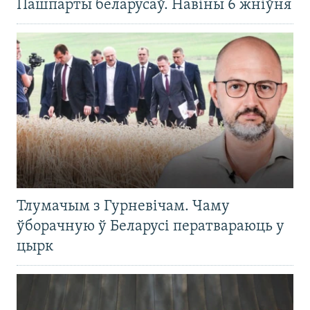
Пашпарты беларусаў. Навіны 6 жніўня
Тлумачым з Гурневічам. Чаму
ўборачную ў Беларусі ператвараюць у
цырк