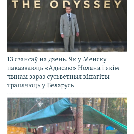
13 сэансаў на дзень. Як у Менску
паказваюць «Адысэю» Нолана і якім
чынам зараз сусьветныя кінагіты
трапляюць у Беларусь