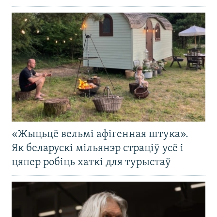
«Жыцьцё вельмі афігенная штука».
Як беларускі мільянэр страціў усё і
цяпер робіць хаткі для турыстаў