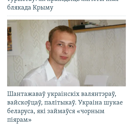
блякада Крыму
Шантажаваў украінскіх валянтэраў,
вайскоўцаў, палітыкаў. Украіна шукае
беларуса, які займаўся «чорным
піярам»