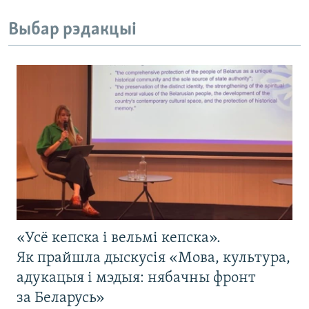
Выбар рэдакцыі
«Усё кепска і вельмі кепска».
Як прайшла дыскусія «Мова, культура,
адукацыя і мэдыя: нябачны фронт
за Беларусь»