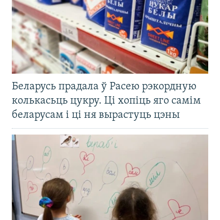
Беларусь прадала ў Расею рэкордную
колькасьць цукру. Ці хопіць яго самім
беларусам і ці ня вырастуць цэны