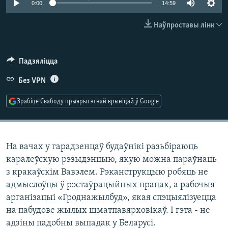
0:00
14:59
КУЛЬТУРА
МОВА
КАЛЯНДАР
НА ХВАЛЯХ СВАБОДЫ
Наўпроставы лінк
Падзяліцца
Без VPN
Зрабіце Свабоду прыярытэтнай крыніцай ў Google
На вачах у гарадзенцаў будаўнікі разьбіраюць
каралеўскую рэзыдэнцыю, якую можна параўнаць
з кракаўскім Вавэлем. Рэканструкцыю робяць не
адмыслоўцы ў рэстаўрацыйных працах, а рабочыя
арганізацыі «Гроднажылбуд», якая спэцыялізуецца
на пабудове жылых шматпавярховікаў. І гэта - не
адзіны падобны выпадак у Беларусі.