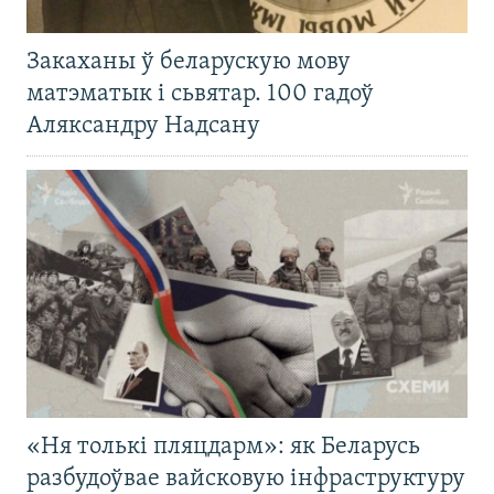
Закаханы ў беларускую мову
матэматык і сьвятар. 100 гадоў
Аляксандру Надсану
«Ня толькі пляцдарм»: як Беларусь
разбудоўвае вайсковую інфраструктуру