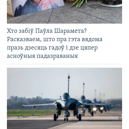
Хто забіў Паўла Шарамета?
Расказваем, што пра гэта вядома
празь дзесяць гадоў і дзе цяпер
асноўныя падазраваныя