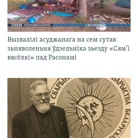
Вызвалілі асуджанага на сем сутак
зьняволеньня ўдзельніка зьезду «Сям’і
вясёлкі» пад Расонамі