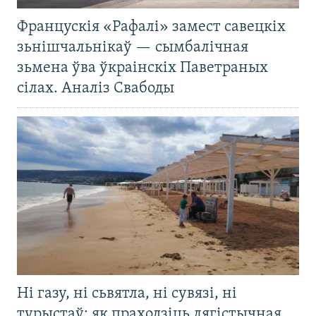
Францускія «Рафалі» замест савецкіх
зьнішчальнікаў — сымбалічная
зьмена ўва ўкраінскіх Паветраных
сілах. Аналіз Свабоды
Ні газу, ні сьвятла, ні сувязі, ні
турыстаў: як праходзіць лягістычная