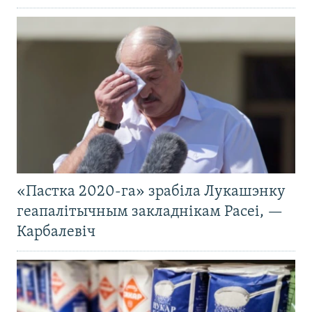
«Пастка 2020-га» зрабіла Лукашэнку
геапалітычным закладнікам Расеі, —
Карбалевіч