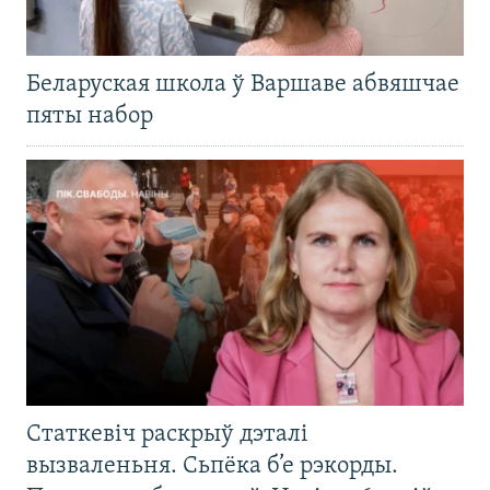
Беларуская школа ў Варшаве абвяшчае
пяты набор
Статкевіч раскрыў дэталі
вызваленьня. Сьпёка б’е рэкорды.