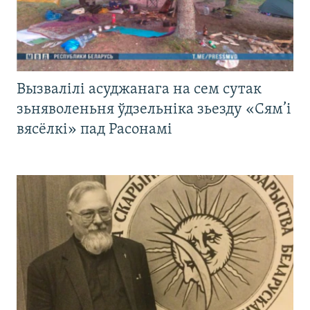
Вызвалілі асуджанага на сем сутак
зьняволеньня ўдзельніка зьезду «Сям’і
вясёлкі» пад Расонамі