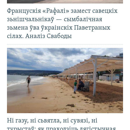
Францускія «Рафалі» замест савецкіх
зьнішчальнікаў — сымбалічная
зьмена ўва ўкраінскіх Паветраных
сілах. Аналіз Свабоды
Ні газу, ні сьвятла, ні сувязі, ні
турыстаў: як праходзіць лягістычная