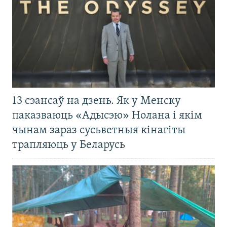
13 сэансаў на дзень. Як у Менску
паказваюць «Адысэю» Нолана і якім
чынам зараз сусьветныя кінагіты
трапляюць у Беларусь