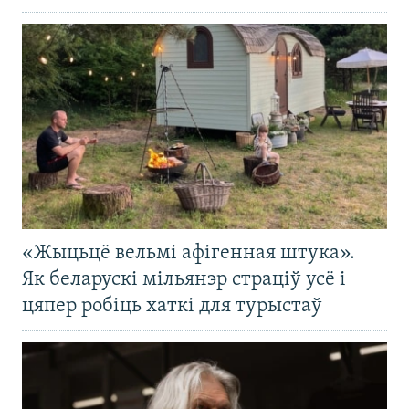
«Жыцьцё вельмі афігенная штука».
Як беларускі мільянэр страціў усё і
цяпер робіць хаткі для турыстаў