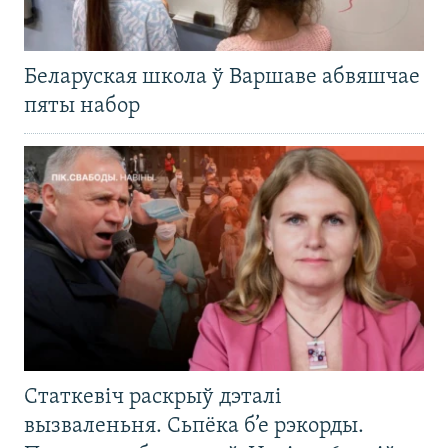
Беларуская школа ў Варшаве абвяшчае
пяты набор
Статкевіч раскрыў дэталі
вызваленьня. Сьпёка б’е рэкорды.