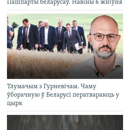
Пашпарты беларусаў. Навіны 6 жніўня
Тлумачым з Гурневічам. Чаму
ўборачную ў Беларусі ператвараюць у
цырк