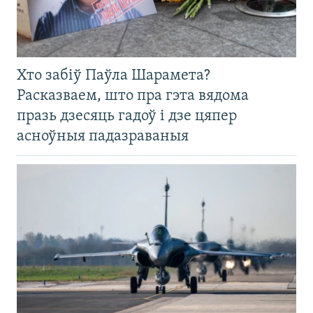
Хто забіў Паўла Шарамета?
Расказваем, што пра гэта вядома
празь дзесяць гадоў і дзе цяпер
асноўныя падазраваныя