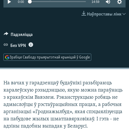
0:00
14:59
КУЛЬТУРА
МОВА
КАЛЯНДАР
НА ХВАЛЯХ СВАБОДЫ
Наўпроставы лінк
Падзяліцца
Без VPN
Зрабіце Свабоду прыярытэтнай крыніцай ў Google
На вачах у гарадзенцаў будаўнікі разьбіраюць
каралеўскую рэзыдэнцыю, якую можна параўнаць
з кракаўскім Вавэлем. Рэканструкцыю робяць не
адмыслоўцы ў рэстаўрацыйных працах, а рабочыя
арганізацыі «Гроднажылбуд», якая спэцыялізуецца
на пабудове жылых шматпавярховікаў. І гэта - не
адзіны падобны выпадак у Беларусі.