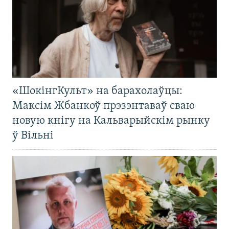
«ШокінгКульт» на барахолаўцы:
Максім Жбанкоў прэзэнтаваў сваю
новую кнігу на Кальварыйскім рынку
ў Вільні