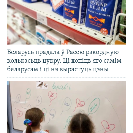
Беларусь прадала ў Расею рэкордную
колькасьць цукру. Ці хопіць яго самім
беларусам і ці ня вырастуць цэны