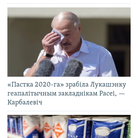
«Пастка 2020-га» зрабіла Лукашэнку
геапалітычным закладнікам Расеі, —
Карбалевіч