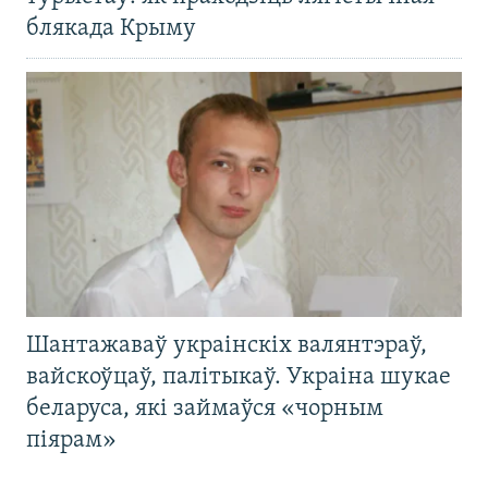
блякада Крыму
Шантажаваў украінскіх валянтэраў,
вайскоўцаў, палітыкаў. Украіна шукае
беларуса, які займаўся «чорным
піярам»