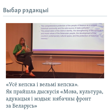
Выбар рэдакцыі
«Усё кепска і вельмі кепска».
Як прайшла дыскусія «Мова, культура,
адукацыя і мэдыя: нябачны фронт
за Беларусь»