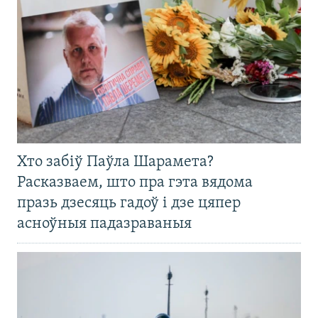
Хто забіў Паўла Шарамета?
Расказваем, што пра гэта вядома
празь дзесяць гадоў і дзе цяпер
асноўныя падазраваныя