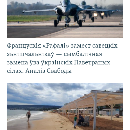
Францускія «Рафалі» замест савецкіх
зьнішчальнікаў — сымбалічная
зьмена ўва ўкраінскіх Паветраных
сілах. Аналіз Свабоды