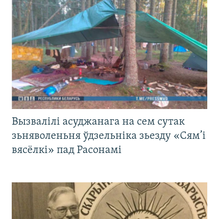
Вызвалілі асуджанага на сем сутак
зьняволеньня ўдзельніка зьезду «Сям’і
вясёлкі» пад Расонамі