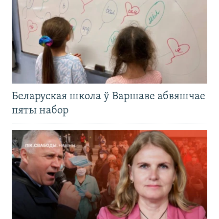
Беларуская школа ў Варшаве абвяшчае
пяты набор