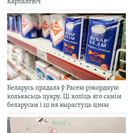
Карбалевіч
Беларусь прадала ў Расею рэкордную
колькасьць цукру. Ці хопіць яго самім
беларусам і ці ня вырастуць цэны