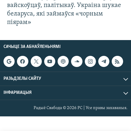
вайскоўцаў, палітыкаў. Украіна шукае
беларуса, які займаўся «чорным
піярам»
САЧЫЦЕ ЗА АБНАЎЛЕНЬНЯМІ
РАЗЬДЗЕЛЫ САЙТУ
ІНФАРМАЦЫЯ
Радыё Свабода © 2026 РС | Усе правы захаваныя.