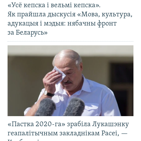
«Усё кепска і вельмі кепска».
Як прайшла дыскусія «Мова, культура,
адукацыя і мэдыя: нябачны фронт
за Беларусь»
«Пастка 2020-га» зрабіла Лукашэнку
геапалітычным закладнікам Расеі, —