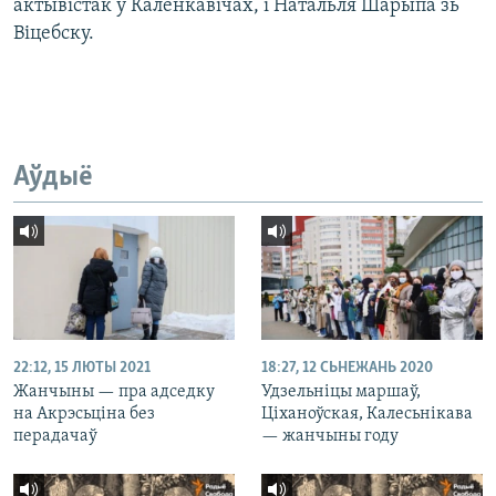
актывістак ў Каленкавічах, і Натальля Шарыпа зь
Віцебску.
Аўдыё
22:12, 15 ЛЮТЫ 2021
18:27, 12 СЬНЕЖАНЬ 2020
Жанчыны — пра адседку
Удзельніцы маршаў,
на Акрэсьціна без
Ціханоўская, Калесьнікава
перадачаў
— жанчыны году