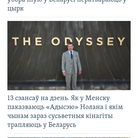
цырк
13 сэансаў на дзень. Як у Менску
паказваюць «Адысэю» Нолана і якім
чынам зараз сусьветныя кінагіты
трапляюць у Беларусь