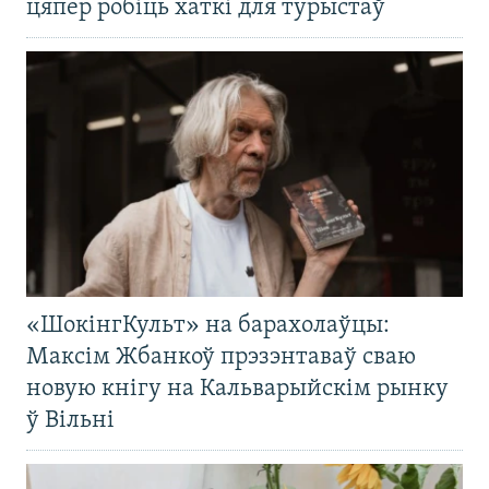
цяпер робіць хаткі для турыстаў
«ШокінгКульт» на барахолаўцы:
Максім Жбанкоў прэзэнтаваў сваю
новую кнігу на Кальварыйскім рынку
ў Вільні