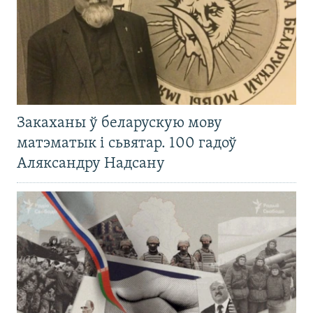
Закаханы ў беларускую мову
матэматык і сьвятар. 100 гадоў
Аляксандру Надсану