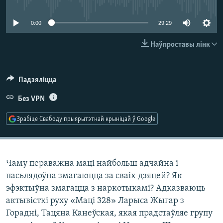
No media source currently available
КУЛЬТУРА
МОВА
КАЛЯНДАР
НА ХВАЛЯХ СВАБОДЫ
0:00
29:29
Наўпроставы лінк
Падзяліцца
Без VPN
Зрабіце Свабоду прыярытэтнай крыніцай ў Google
Чаму пераважна маці найбольш адчайна і
пасьлядоўна змагаюцца за сваіх дзяцей? Як
эфэктыўна змагацца з наркотыкамі? Адказваюць
актывісткі руху «Маці 328» Ларыса Жыгар з
Горадні, Тацяна Канеўская, якая прадстаўляе групу