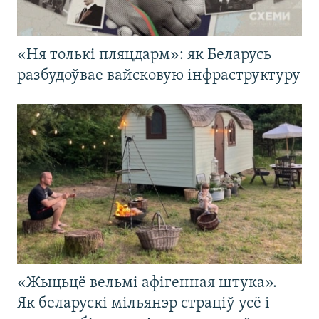
«Ня толькі пляцдарм»: як Беларусь
разбудоўвае вайсковую інфраструктуру
«Жыцьцё вельмі афігенная штука».
Як беларускі мільянэр страціў усё і