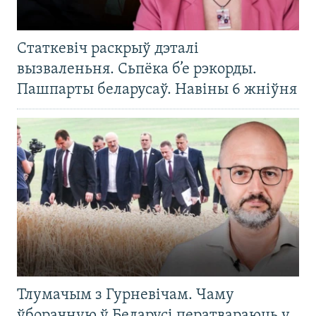
Статкевіч раскрыў дэталі
вызваленьня. Сьпёка б’е рэкорды.
Пашпарты беларусаў. Навіны 6 жніўня
Тлумачым з Гурневічам. Чаму
ўборачную ў Беларусі ператвараюць у