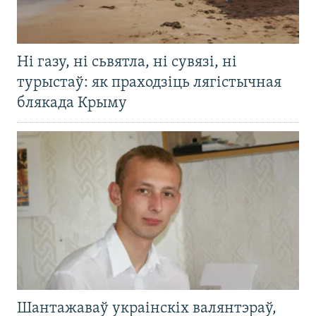
Ні газу, ні сьвятла, ні сувязі, ні
турыстаў: як праходзіць лягістычная
блякада Крыму
Шантажаваў украінскіх валянтэраў,