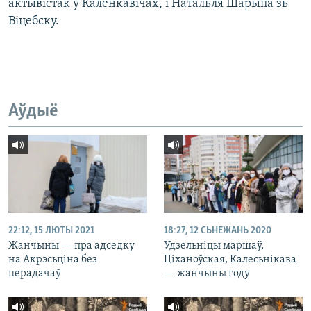
актывістак ў Каленкавічах, і Натальля Шарыпа зь
Віцебску.
Аўдыё
22:12, 15 ЛЮТЫ 2021
18:27, 12 СЬНЕЖАНЬ 2020
Жанчыны — пра адседку
Удзельніцы маршаў,
на Акрэсьціна без
Ціханоўская, Калесьнікава
перадачаў
— жанчыны году