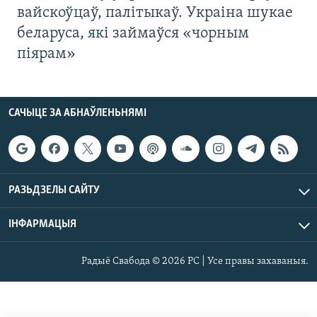
вайскоўцаў, палітыкаў. Украіна шукае
беларуса, які займаўся «чорным
піярам»
САЧЫЦЕ ЗА АБНАЎЛЕНЬНЯМІ
РАЗЬДЗЕЛЫ САЙТУ
ІНФАРМАЦЫЯ
Радыё Свабода © 2026 РС | Усе правы захаваныя.