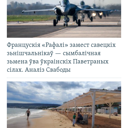
Францускія «Рафалі» замест савецкіх
зьнішчальнікаў — сымбалічная
зьмена ўва ўкраінскіх Паветраных
сілах. Аналіз Свабоды