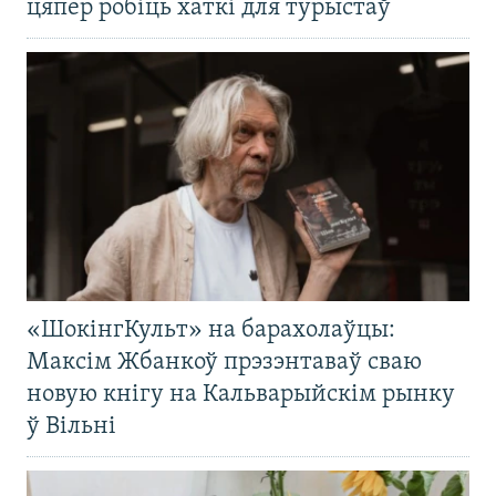
цяпер робіць хаткі для турыстаў
«ШокінгКульт» на барахолаўцы:
Максім Жбанкоў прэзэнтаваў сваю
новую кнігу на Кальварыйскім рынку
ў Вільні