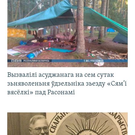
Вызвалілі асуджанага на сем сутак
зьняволеньня ўдзельніка зьезду «Сям’і
вясёлкі» пад Расонамі