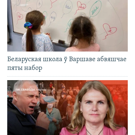
Беларуская школа ў Варшаве абвяшчае
пяты набор