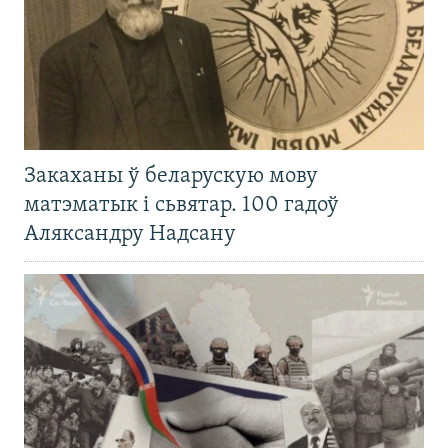
Закаханы ў беларускую мову
матэматык і сьвятар. 100 гадоў
Аляксандру Надсану