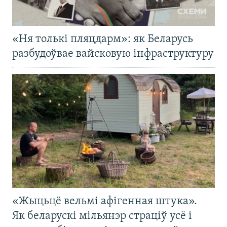
«Ня толькі пляцдарм»: як Беларусь
разбудоўвае вайсковую інфраструктуру
«Жыцьцё вельмі афігенная штука».
Як беларускі мільянэр страціў усё і