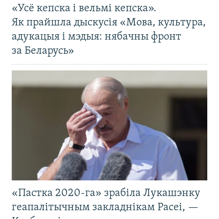
«Усё кепска і вельмі кепска».
Як прайшла дыскусія «Мова, культура,
адукацыя і мэдыя: нябачны фронт
за Беларусь»
«Пастка 2020-га» зрабіла Лукашэнку
геапалітычным закладнікам Расеі, —