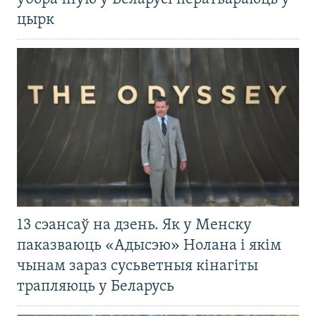
цырк
13 сэансаў на дзень. Як у Менску
паказваюць «Адысэю» Нолана і якім
чынам зараз сусьветныя кінагіты
трапляюць у Беларусь