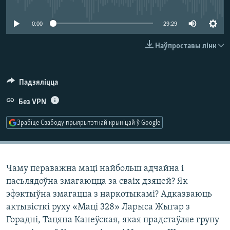
No media source currently available
КУЛЬТУРА
МОВА
КАЛЯНДАР
НА ХВАЛЯХ СВАБОДЫ
0:00
29:29
Наўпроставы лінк
Падзяліцца
Без VPN
Зрабіце Свабоду прыярытэтнай крыніцай ў Google
Чаму пераважна маці найбольш адчайна і
пасьлядоўна змагаюцца за сваіх дзяцей? Як
эфэктыўна змагацца з наркотыкамі? Адказваюць
актывісткі руху «Маці 328» Ларыса Жыгар з
Горадні, Тацяна Канеўская, якая прадстаўляе групу