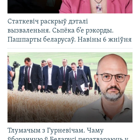
Статкевіч раскрыў дэталі
вызваленьня. Сьпёка б’е рэкорды.
Пашпарты беларусаў. Навіны 6 жніўня
Тлумачым з Гурневічам. Чаму
ўборачную ў Беларусі ператвараюць у