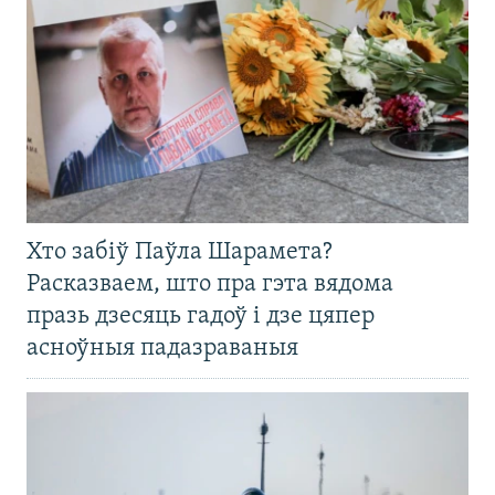
Хто забіў Паўла Шарамета?
Расказваем, што пра гэта вядома
празь дзесяць гадоў і дзе цяпер
асноўныя падазраваныя