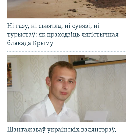
Ні газу, ні сьвятла, ні сувязі, ні
турыстаў: як праходзіць лягістычная
блякада Крыму
Шантажаваў украінскіх валянтэраў,