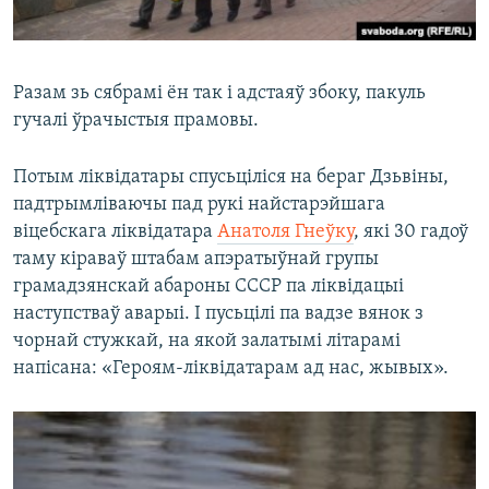
Разам зь сябрамі ён так і адстаяў збоку, пакуль
гучалі ўрачыстыя прамовы.
Потым ліквідатары спусьціліся на бераг Дзьвіны,
падтрымліваючы пад рукі найстарэйшага
віцебскага ліквідатара
Анатоля Гнеўку
, які 30 гадоў
таму кіраваў штабам апэратыўнай групы
грамадзянскай абароны СССР па ліквідацыі
наступстваў аварыі. І пусьцілі па вадзе вянок з
чорнай стужкай, на якой залатымі літарамі
напісана: «Героям-ліквідатарам ад нас, жывых».