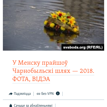
У Менску прайшоў
Чарнобыльскі шлях — 2018.
ФОТА, ВІДЭА
Падзяліцца
Без VPN
Сачыце за абнаўленьнямі