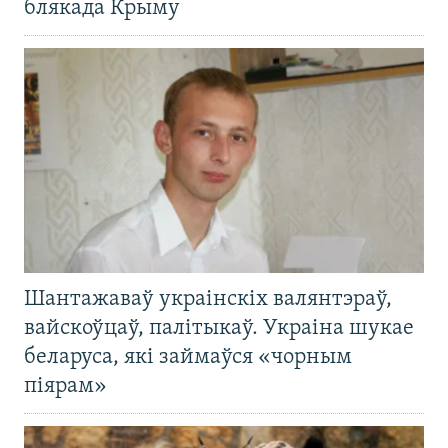
блякада Крыму
Шантажаваў украінскіх валянтэраў,
вайскоўцаў, палітыкаў. Украіна шукае
беларуса, які займаўся «чорным
піярам»