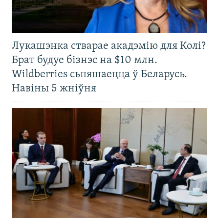
Лукашэнка стварае акадэмію для Колі?
Брат будуе бізнэс на $10 млн.
Wildberries сьпяшаецца ў Беларусь.
Навіны 5 жніўня