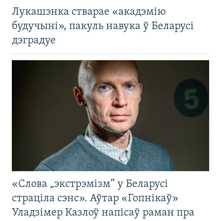
Лукашэнка стварае «акадэмію
будучыні», пакуль навука ў Беларусі
дэградуе
«Слова „экстрэмізм“ у Беларусі
страціла сэнс». Аўтар «Гопнікаў»
Уладзімер Казлоў напісаў раман пра