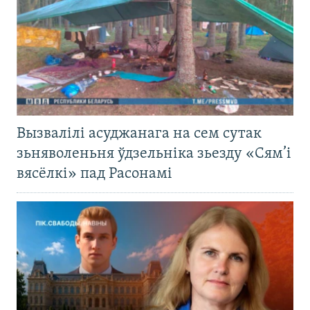
Вызвалілі асуджанага на сем сутак
зьняволеньня ўдзельніка зьезду «Сям’і
вясёлкі» пад Расонамі