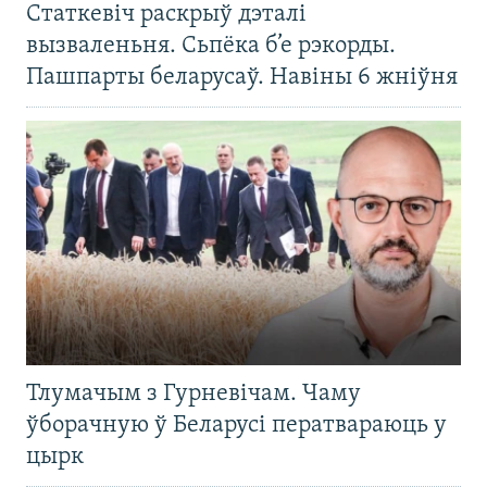
Статкевіч раскрыў дэталі
вызваленьня. Сьпёка б’е рэкорды.
Пашпарты беларусаў. Навіны 6 жніўня
Тлумачым з Гурневічам. Чаму
ўборачную ў Беларусі ператвараюць у
цырк