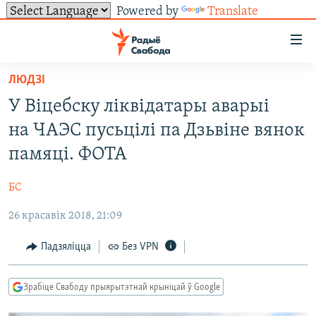
Powered by
Translate
Лінкі
ўнівэрсальнага
доступу
ЛЮДЗІ
НАВІНЫ
Перайсьці
У Віцебску ліквідатары аварыі
да
ТОЛЬКІ НА СВАБОДЗЕ
УСЕ НАВІНЫ
на ЧАЭС пусьцілі па Дзьвіне вянок
галоўнага
СУВЯЗЬ
ВІДЭА І ФОТА
ТЭСТЫ
зьместу
памяці. ФОТА
Перайсьці
ПАДПІСАЦЦА
ЛЮДЗІ
БЛОГІ
АБЫСЬЦІ БЛЯКАВАНЬНЕ
да
БС
ПАЛІТЫКА
ГІСТОРЫЯ НА СВАБОДЗЕ
ПАДЗЯЛІЦЦА ІНФАРМАЦЫЯЙ
RSS
галоўнай
САЧЫЦЕ ЗА АБНАЎЛЕНЬНЯМІ
26 красавік 2018, 21:09
навігацыі
ЭКАНОМІКА
ПАДКАСТЫ
ПАДКАСТЫ
Перайсьці
ВАЙНА
КНІГІ
FACEBOOK
Падзяліцца
Без VPN
да
БЕЛАРУСЫ НА ВАЙНЕ
АЎДЫЁКНІГІ
TWITTER
пошуку
Зрабіце Свабоду прыярытэтнай крыніцай ў Google
ПАЛІТВЯЗЬНІ
PREMIUM
Усе сайты РС/РСЭ