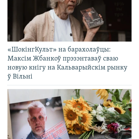
«ШокінгКульт» на барахолаўцы:
Максім Жбанкоў прэзэнтаваў сваю
новую кнігу на Кальварыйскім рынку
ў Вільні