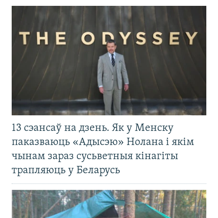
13 сэансаў на дзень. Як у Менску
паказваюць «Адысэю» Нолана і якім
чынам зараз сусьветныя кінагіты
трапляюць у Беларусь