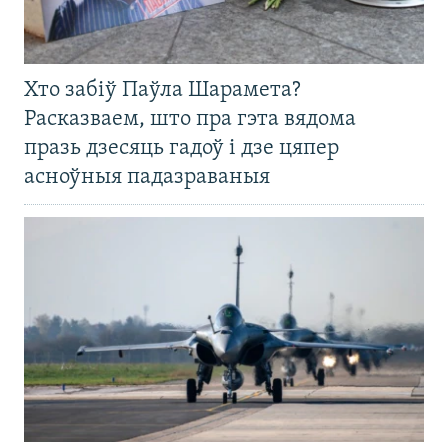
Хто забіў Паўла Шарамета?
Расказваем, што пра гэта вядома
празь дзесяць гадоў і дзе цяпер
асноўныя падазраваныя