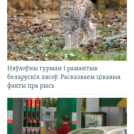
Няўлоўны гурман і рамантык
беларускіх лясоў. Расказваем цікавыя
факты пра рысь