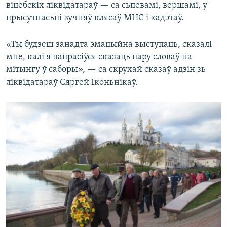
віцебскіх ліквідатараў — са сьпевамі, вершамі, у
прысутнасьці вучняў клясаў МНС і кадэтаў.
«Ты будзеш занадта эмацыйна выступаць, сказалі
мне, калі я папрасіўся сказаць пару словаў на
мітынгу ў саборы», — са скрухай сказаў адзін зь
ліквідатараў Сяргей Іконьнікаў.