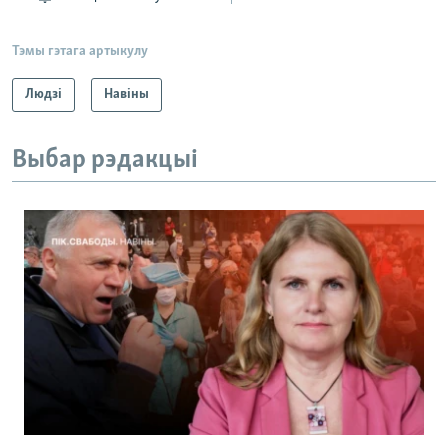
Тэмы гэтага артыкулу
Людзі
Навіны
Выбар рэдакцыі