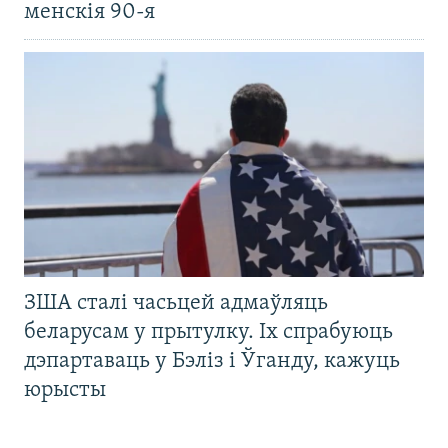
менскія 90-я
ЗША сталі часьцей адмаўляць
беларусам у прытулку. Іх спрабуюць
дэпартаваць у Бэліз і Ўганду, кажуць
юрысты