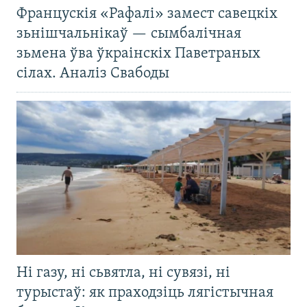
Францускія «Рафалі» замест савецкіх
зьнішчальнікаў — сымбалічная
зьмена ўва ўкраінскіх Паветраных
сілах. Аналіз Свабоды
Ні газу, ні сьвятла, ні сувязі, ні
турыстаў: як праходзіць лягістычная