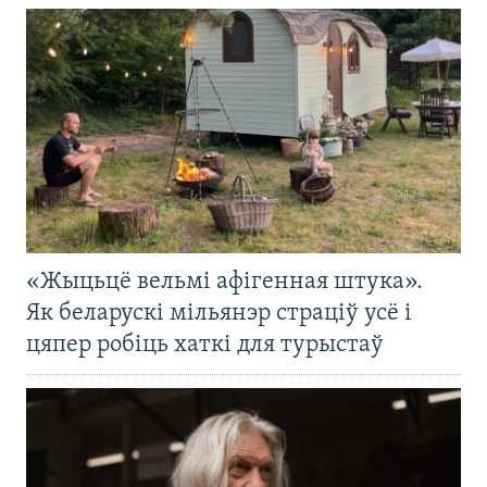
«Жыцьцё вельмі афігенная штука».
Як беларускі мільянэр страціў усё і
цяпер робіць хаткі для турыстаў