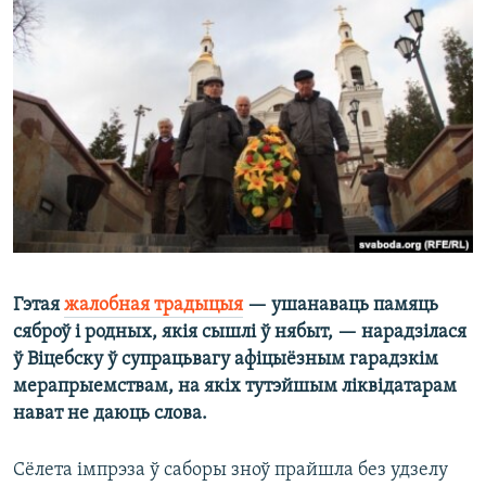
КУЛЬТУРА
МОВА
КАЛЯНДАР
НА ХВАЛЯХ СВАБОДЫ
Гэтая
жалобная традыцыя
— ушанаваць памяць
сяброў і родных, якія сышлі ў нябыт, — нарадзілася
ў Віцебску ў супрацьвагу афіцыёзным гарадзкім
мерапрыемствам, на якіх тутэйшым ліквідатарам
нават не даюць слова.
Сёлета імпрэза ў саборы зноў прайшла без удзелу