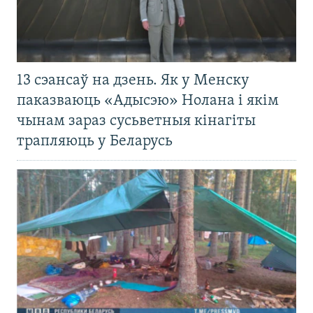
13 сэансаў на дзень. Як у Менску
паказваюць «Адысэю» Нолана і якім
чынам зараз сусьветныя кінагіты
трапляюць у Беларусь