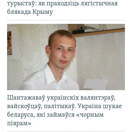
турыстаў: як праходзіць лягістычная
блякада Крыму
Шантажаваў украінскіх валянтэраў,
вайскоўцаў, палітыкаў. Украіна шукае
беларуса, які займаўся «чорным
піярам»