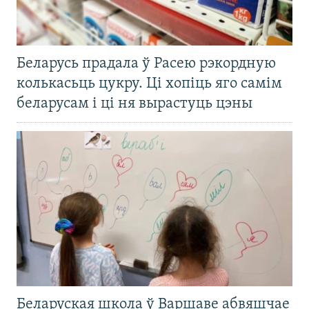
Беларусь прадала ў Расею рэкордную
колькасьць цукру. Ці хопіць яго самім
беларусам і ці ня вырастуць цэны
Беларуская школа ў Варшаве абвяшчае