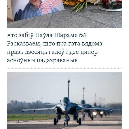
Хто забіў Паўла Шарамета?
Расказваем, што пра гэта вядома
празь дзесяць гадоў і дзе цяпер
асноўныя падазраваныя