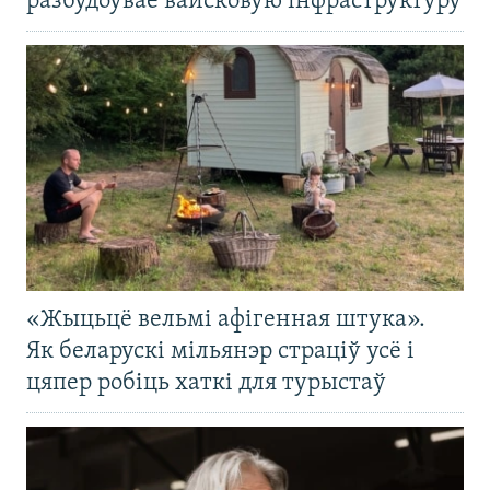
разбудоўвае вайсковую інфраструктуру
«Жыцьцё вельмі афігенная штука».
Як беларускі мільянэр страціў усё і
цяпер робіць хаткі для турыстаў