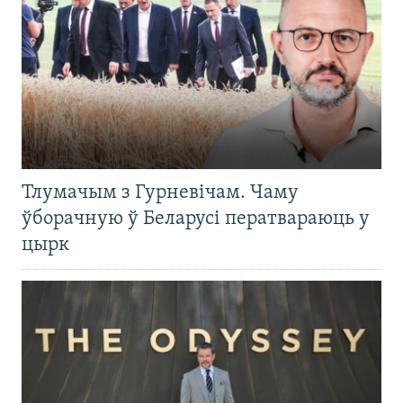
Тлумачым з Гурневічам. Чаму
ўборачную ў Беларусі ператвараюць у
цырк