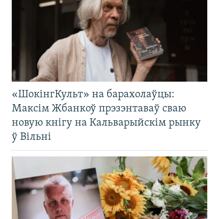
«ШокінгКульт» на барахолаўцы:
Максім Жбанкоў прэзэнтаваў сваю
новую кнігу на Кальварыйскім рынку
ў Вільні