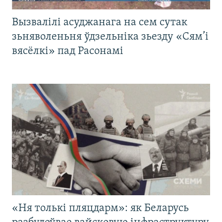
Вызвалілі асуджанага на сем сутак
зьняволеньня ўдзельніка зьезду «Сям’і
вясёлкі» пад Расонамі
«Ня толькі пляцдарм»: як Беларусь