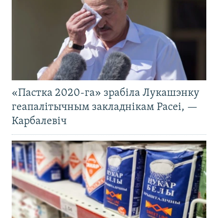
«Пастка 2020-га» зрабіла Лукашэнку
геапалітычным закладнікам Расеі, —
Карбалевіч