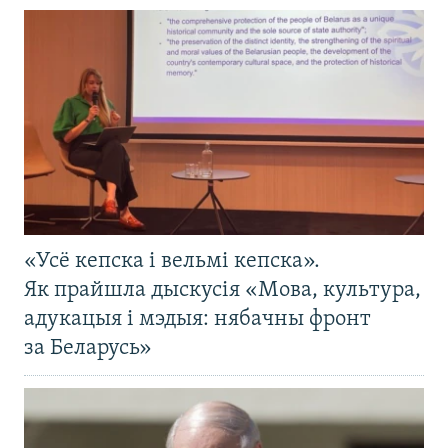
«Усё кепска і вельмі кепска».
Як прайшла дыскусія «Мова, культура,
адукацыя і мэдыя: нябачны фронт
за Беларусь»