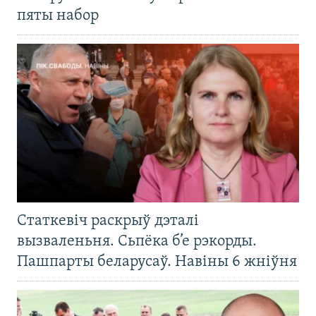
пяты набор
Статкевіч раскрыў дэталі
вызваленьня. Сьпёка б’е рэкорды.
Пашпарты беларусаў. Навіны 6 жніўня