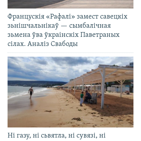
Францускія «Рафалі» замест савецкіх
зьнішчальнікаў — сымбалічная
зьмена ўва ўкраінскіх Паветраных
сілах. Аналіз Свабоды
Ні газу, ні сьвятла, ні сувязі, ні