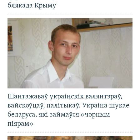
блякада Крыму
Шантажаваў украінскіх валянтэраў,
вайскоўцаў, палітыкаў. Украіна шукае
беларуса, які займаўся «чорным
піярам»