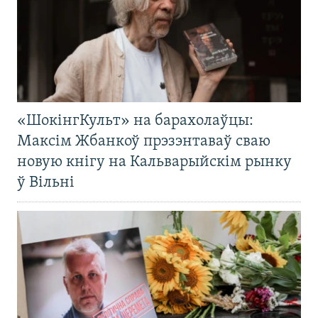
«ШокінгКульт» на барахолаўцы:
Максім Жбанкоў прэзэнтаваў сваю
новую кнігу на Кальварыйскім рынку
ў Вільні