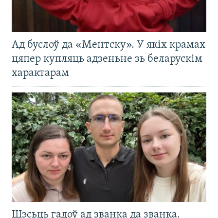
Ад буслоў да «Ментску». У якіх крамах
цяпер купляць адзеньне зь беларускім
характарам
Шэсьць гадоў ад званка да званка.