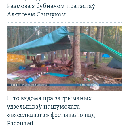
Размова з бубначом пратэстаў
Аляксеем Санчуком
Што вядома пра затрыманых
удзельнікаў нашумелага
«вясёлкавага» фэстывалю пад
Расонамі