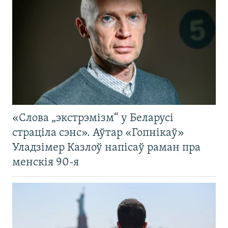
«Слова „экстрэмізм“ у Беларусі
страціла сэнс». Аўтар «Гопнікаў»
Уладзімер Казлоў напісаў раман пра
менскія 90-я