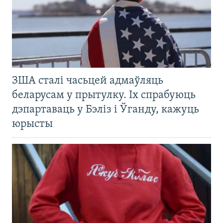
ЗША сталі часьцей адмаўляць
беларусам у прытулку. Іх спрабуюць
дэпартаваць у Бэліз і Ўганду, кажуць
юрысты