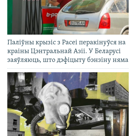
Паліўны крызіс з Расеі перакінуўся на
краіны Цэнтральнай Азіі. У Беларусі
заяўляюць, што дэфіцыту бэнзіну няма