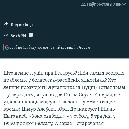
КУЛЬТУРА
МОВА
Наўпроставы лінк
КАЛЯНДАР
НА ХВАЛЯХ СВАБОДЫ
Падзяліцца
Без VPN
Зрабіце Свабоду прыярытэтнай крыніцай ў Google
Што думае Пуцін пра Беларусь? Якія самыя вострыя
праблемы ў беларуска-расейскіх адносінах? Хто
лепшы прэзыдэнт: Лукашэнка ці Пуцін? Гэтыя тэмы
– у перадачы, якую вядзе Ганна Соўсь. У перадачы
ўдзельнічаюць вядоўца тэлеканалу «Настоящее
время» Цімур Алеўскі, Юры Дракахруст і Віталь
Цыганкоў. «Зона свабоды» - у суботу, 5 траўня, у
19:50 ў эфіры Белсату. А зараз – скарочаная