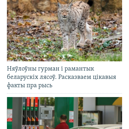
Няўлоўны гурман і рамантык
беларускіх лясоў. Расказваем цікавыя
факты пра рысь