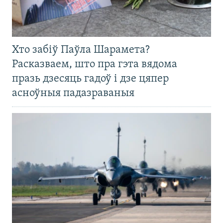
Хто забіў Паўла Шарамета?
Расказваем, што пра гэта вядома
празь дзесяць гадоў і дзе цяпер
асноўныя падазраваныя