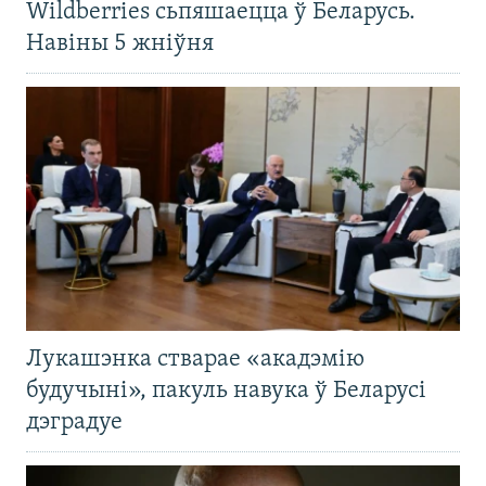
Wildberries сьпяшаецца ў Беларусь.
Навіны 5 жніўня
Лукашэнка стварае «акадэмію
будучыні», пакуль навука ў Беларусі
дэградуе