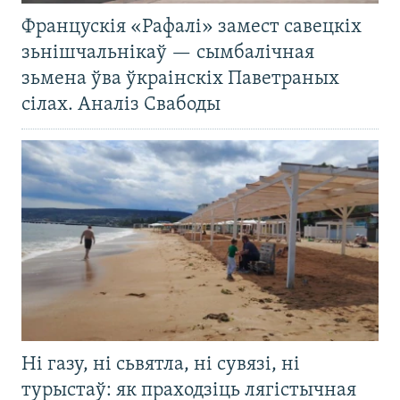
Францускія «Рафалі» замест савецкіх
зьнішчальнікаў — сымбалічная
зьмена ўва ўкраінскіх Паветраных
сілах. Аналіз Свабоды
Ні газу, ні сьвятла, ні сувязі, ні
турыстаў: як праходзіць лягістычная