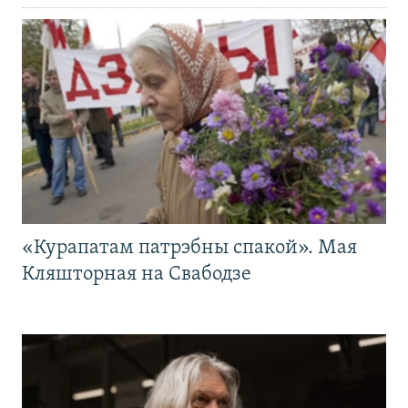
«Курапатам патрэбны спакой». Мая
Кляшторная на Свабодзе