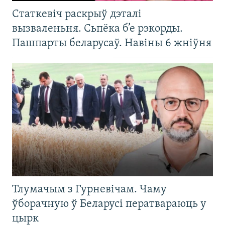
Статкевіч раскрыў дэталі
вызваленьня. Сьпёка б’е рэкорды.
Пашпарты беларусаў. Навіны 6 жніўня
Тлумачым з Гурневічам. Чаму
ўборачную ў Беларусі ператвараюць у
цырк