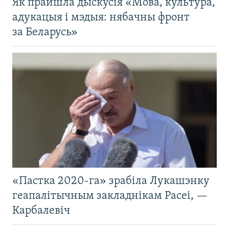
Як прайшла дыскусія «Мова, культура,
адукацыя і мэдыя: нябачны фронт
за Беларусь»
«Пастка 2020-га» зрабіла Лукашэнку
геапалітычным закладнікам Расеі, —
Карбалевіч