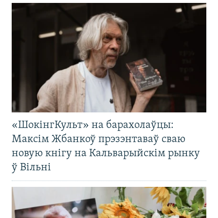
«ШокінгКульт» на барахолаўцы:
Максім Жбанкоў прэзэнтаваў сваю
новую кнігу на Кальварыйскім рынку
ў Вільні