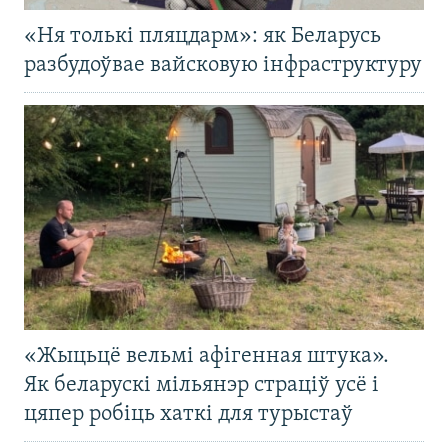
«Ня толькі пляцдарм»: як Беларусь
разбудоўвае вайсковую інфраструктуру
«Жыцьцё вельмі афігенная штука».
Як беларускі мільянэр страціў усё і
цяпер робіць хаткі для турыстаў