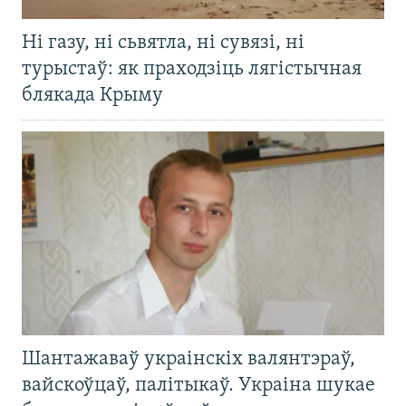
Ні газу, ні сьвятла, ні сувязі, ні
турыстаў: як праходзіць лягістычная
блякада Крыму
Шантажаваў украінскіх валянтэраў,
вайскоўцаў, палітыкаў. Украіна шукае