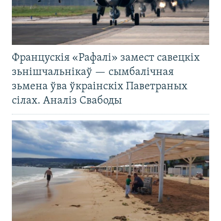
Францускія «Рафалі» замест савецкіх
зьнішчальнікаў — сымбалічная
зьмена ўва ўкраінскіх Паветраных
сілах. Аналіз Свабоды