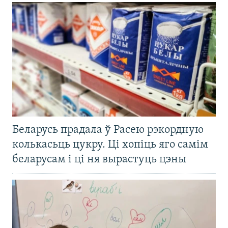
Беларусь прадала ў Расею рэкордную
колькасьць цукру. Ці хопіць яго самім
беларусам і ці ня вырастуць цэны