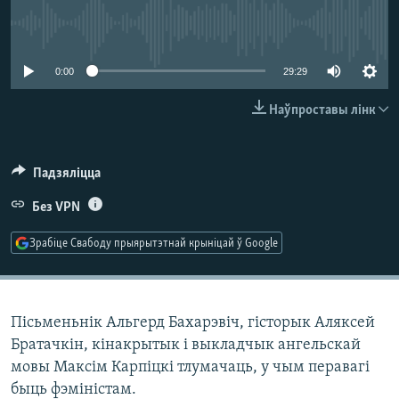
КУЛЬТУРА
МОВА
No media source currently available
КАЛЯНДАР
НА ХВАЛЯХ СВАБОДЫ
0:00
29:29
Наўпроставы лінк
Падзяліцца
Без VPN
Зрабіце Свабоду прыярытэтнай крыніцай ў Google
Пісьменьнік Альгерд Бахарэвіч, гісторык Аляксей
Братачкін, кінакрытык і выкладчык ангельскай
мовы Максім Карпіцкі тлумачаць, у чым перавагі
быць фэміністам.