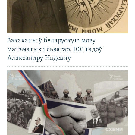
Закаханы ў беларускую мову
матэматык і сьвятар. 100 гадоў
Аляксандру Надсану