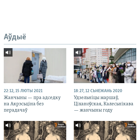
Аўдыё
22:12, 15 ЛЮТЫ 2021
18:27, 12 СЬНЕЖАНЬ 2020
Жанчыны — пра адседку
Удзельніцы маршаў,
на Акрэсьціна без
Ціханоўская, Калесьнікава
перадачаў
— жанчыны году