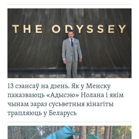
13 сэансаў на дзень. Як у Менску
паказваюць «Адысэю» Нолана і якім
чынам зараз сусьветныя кінагіты
трапляюць у Беларусь