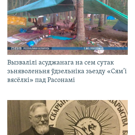
Вызвалілі асуджанага на сем сутак
зьняволеньня ўдзельніка зьезду «Сям’і
вясёлкі» пад Расонамі