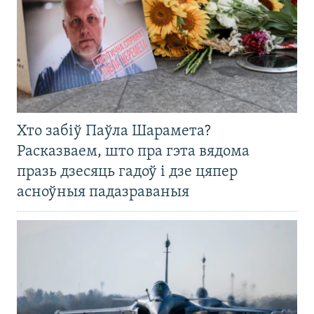
Хто забіў Паўла Шарамета?
Расказваем, што пра гэта вядома
празь дзесяць гадоў і дзе цяпер
асноўныя падазраваныя