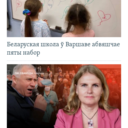
Беларуская школа ў Варшаве абвяшчае
пяты набор