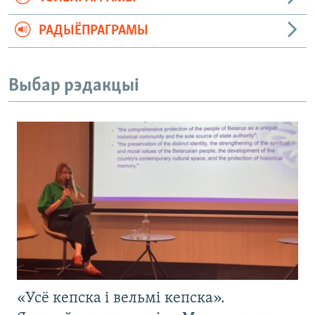
РАДЫЁПРАГРАМЫ
Выбар рэдакцыі
«Усё кепска і вельмі кепска».