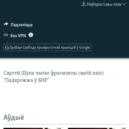
КУЛЬТУРА
МОВА
Наўпроставы лінк
КАЛЯНДАР
НА ХВАЛЯХ СВАБОДЫ
Падзяліцца
Без VPN
Зрабіце Свабоду прыярытэтнай крыніцай ў Google
Сяргей Шупа чытае фрагмэнты сваёй кнігі
"Падарожжа ў БНР"
Аўдыё