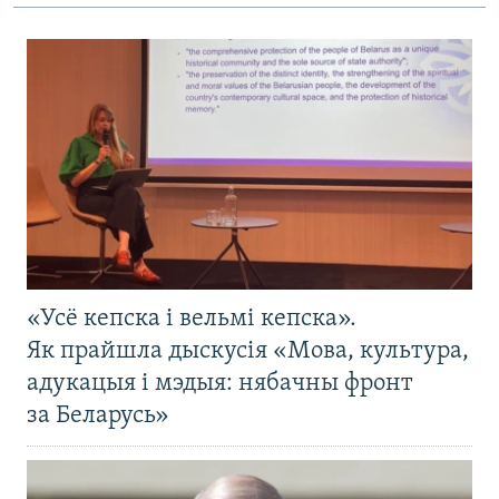
«Усё кепска і вельмі кепска».
Як прайшла дыскусія «Мова, культура,
адукацыя і мэдыя: нябачны фронт
за Беларусь»