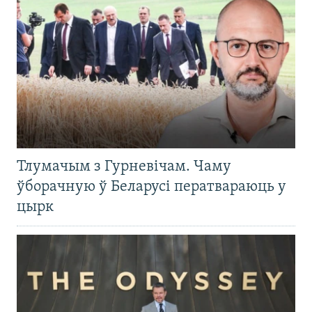
Тлумачым з Гурневічам. Чаму
ўборачную ў Беларусі ператвараюць у
цырк