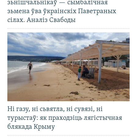
зьнішчальнікаў — сымбалічная
зьмена ўва ўкраінскіх Паветраных
сілах. Аналіз Свабоды
Ні газу, ні сьвятла, ні сувязі, ні
турыстаў: як праходзіць лягістычная
блякада Крыму