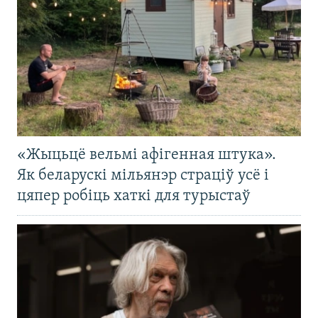
«Жыцьцё вельмі афігенная штука».
Як беларускі мільянэр страціў усё і
цяпер робіць хаткі для турыстаў