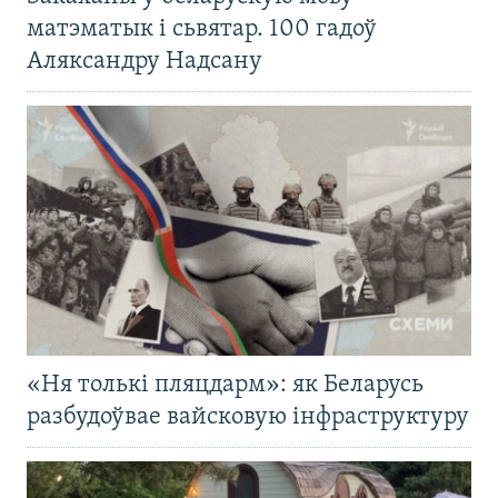
матэматык і сьвятар. 100 гадоў
Аляксандру Надсану
«Ня толькі пляцдарм»: як Беларусь
разбудоўвае вайсковую інфраструктуру