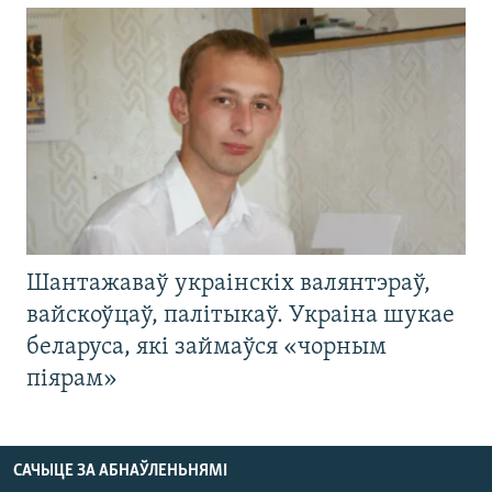
Шантажаваў украінскіх валянтэраў,
вайскоўцаў, палітыкаў. Украіна шукае
беларуса, які займаўся «чорным
піярам»
САЧЫЦЕ ЗА АБНАЎЛЕНЬНЯМІ