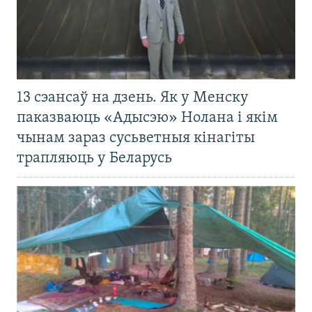
13 сэансаў на дзень. Як у Менску
паказваюць «Адысэю» Нолана і якім
чынам зараз сусьветныя кінагіты
трапляюць у Беларусь