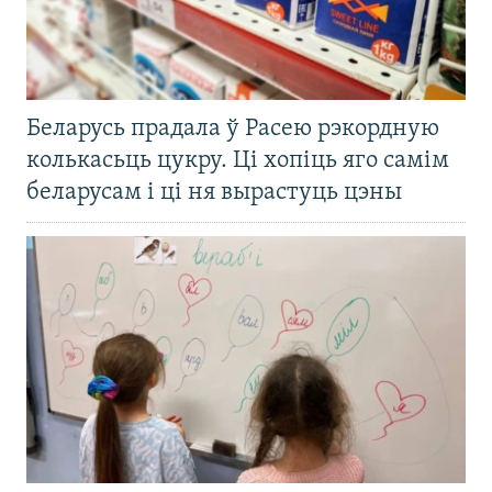
Беларусь прадала ў Расею рэкордную
колькасьць цукру. Ці хопіць яго самім
беларусам і ці ня вырастуць цэны