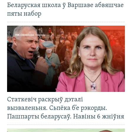
Беларуская школа ў Варшаве абвяшчае
пяты набор
Статкевіч раскрыў дэталі
вызваленьня. Сьпёка б’е рэкорды.
Пашпарты беларусаў. Навіны 6 жніўня