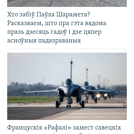
Хто забіў Паўла Шарамета?
Расказваем, што пра гэта вядома
празь дзесяць гадоў і дзе цяпер
асноўныя падазраваныя
Францускія «Рафалі» замест савецкіх