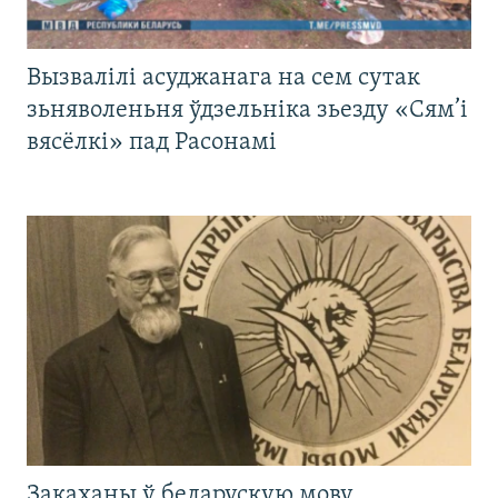
Вызвалілі асуджанага на сем сутак
зьняволеньня ўдзельніка зьезду «Сям’і
вясёлкі» пад Расонамі
Закаханы ў беларускую мову