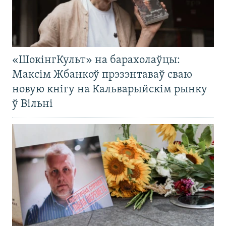
«ШокінгКульт» на барахолаўцы:
Максім Жбанкоў прэзэнтаваў сваю
новую кнігу на Кальварыйскім рынку
ў Вільні