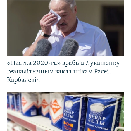
«Пастка 2020-га» зрабіла Лукашэнку
геапалітычным закладнікам Расеі, —
Карбалевіч