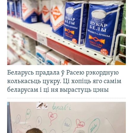
Беларусь прадала ў Расею рэкордную
колькасьць цукру. Ці хопіць яго самім
беларусам і ці ня вырастуць цэны