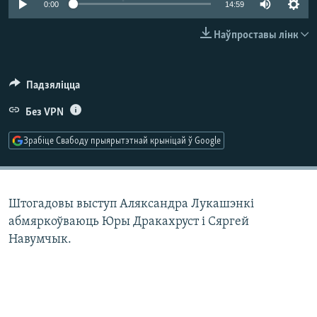
0:00
14:59
КУЛЬТУРА
МОВА
КАЛЯНДАР
НА ХВАЛЯХ СВАБОДЫ
Наўпроставы лінк
Падзяліцца
Без VPN
Зрабіце Свабоду прыярытэтнай крыніцай ў Google
Штогадовы выступ Аляксандра Лукашэнкі
абмяркоўваюць Юры Дракахруст і Сяргей
Навумчык.