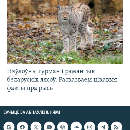
Няўлоўны гурман і рамантык
беларускіх лясоў. Расказваем цікавыя
факты пра рысь
САЧЫЦЕ ЗА АБНАЎЛЕНЬНЯМІ