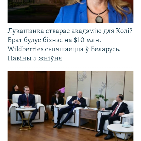
Лукашэнка стварае акадэмію для Колі?
Брат будуе бізнэс на $10 млн.
Wildberries сьпяшаецца ў Беларусь.
Навіны 5 жніўня