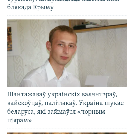
блякада Крыму
Шантажаваў украінскіх валянтэраў,
вайскоўцаў, палітыкаў. Украіна шукае
беларуса, які займаўся «чорным
піярам»