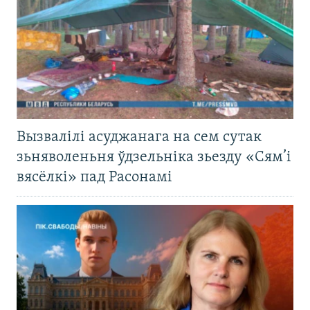
Вызвалілі асуджанага на сем сутак
зьняволеньня ўдзельніка зьезду «Сям’і
вясёлкі» пад Расонамі