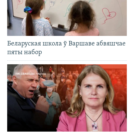
Беларуская школа ў Варшаве абвяшчае
пяты набор