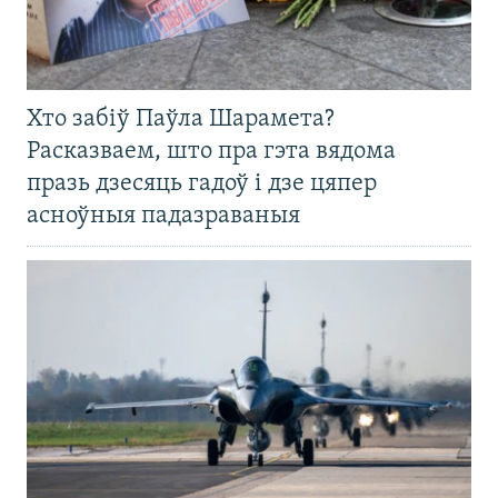
Хто забіў Паўла Шарамета?
Расказваем, што пра гэта вядома
празь дзесяць гадоў і дзе цяпер
асноўныя падазраваныя