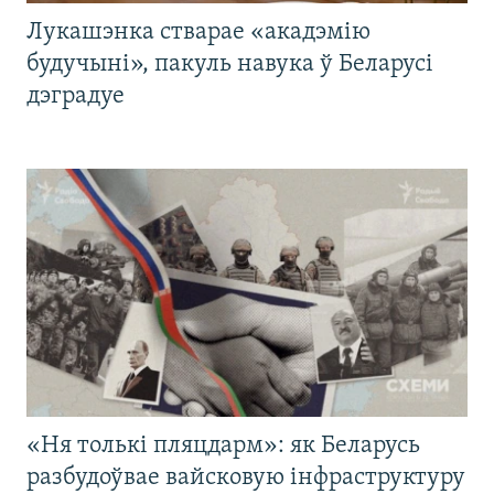
Лукашэнка стварае «акадэмію
будучыні», пакуль навука ў Беларусі
дэградуе
«Ня толькі пляцдарм»: як Беларусь
разбудоўвае вайсковую інфраструктуру