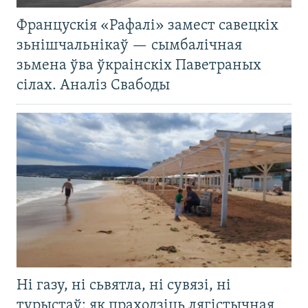
Францускія «Рафалі» замест савецкіх
зьнішчальнікаў — сымбалічная
зьмена ўва ўкраінскіх Паветраных
сілах. Аналіз Свабоды
Ні газу, ні сьвятла, ні сувязі, ні
турыстаў: як праходзіць лягістычная