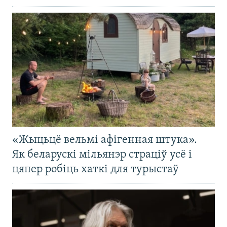
«Жыцьцё вельмі афігенная штука».
Як беларускі мільянэр страціў усё і
цяпер робіць хаткі для турыстаў