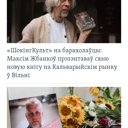
«ШокінгКульт» на барахолаўцы:
Максім Жбанкоў прэзэнтаваў сваю
новую кнігу на Кальварыйскім рынку
ў Вільні