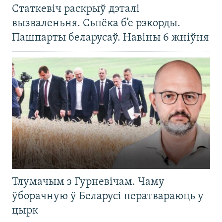
Статкевіч раскрыў дэталі
вызваленьня. Сьпёка б’е рэкорды.
Пашпарты беларусаў. Навіны 6 жніўня
Тлумачым з Гурневічам. Чаму
ўборачную ў Беларусі ператвараюць у
цырк