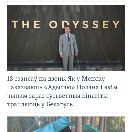
13 сэансаў на дзень. Як у Менску
паказваюць «Адысэю» Нолана і якім
чынам зараз сусьветныя кінагіты
трапляюць у Беларусь