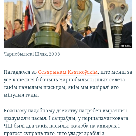
КУЛЬТУРА
МОВА
КАЛЯНДАР
НА ХВАЛЯХ СВАБОДЫ
Чарнобыльскі Шлях, 2008
Пагаджуся зь
Севярынам Квяткоўскім
, што менш за
ўсё хацелася б бачыць Чарнобыльскі шлях сёлета
такім панылым шэсьцем, якім мы назіралі яго
мінулыя гады.
Кожнаму падобнаму дзейству патрэбен выразны і
зразумелы пасыл. І сапраўды, у першапачатковага
ЧШ былі два такія пасылы: жалоба па ахвярах і
пратэст супраць таго, што ўлады зрабілі з