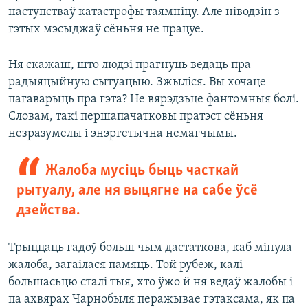
наступстваў катастрофы таямніцу. Але ніводзін з
гэтых мэсыджаў сёньня не працуе.
Ня скажаш, што людзі прагнуць ведаць пра
радыяцыйную сытуацыю. Зжыліся. Вы хочаце
пагаварыць пра гэта? Не вярэдзьце фантомныя болі.
Словам, такі першапачатковы пратэст сёньня
незразумелы і энэргетычна немагчымы.
Жалоба мусіць быць часткай
рытуалу, але ня выцягне на сабе ўсё
дзейства.
Трыццаць гадоў больш чым дастаткова, каб мінула
жалоба, загаілася памяць. Той рубеж, калі
большасьцю сталі тыя, хто ўжо й ня ведаў жалобы і
па ахвярах Чарнобыля перажывае гэтаксама, як па