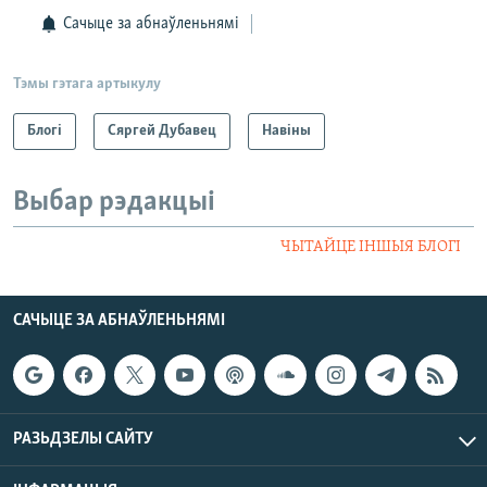
Сачыце за абнаўленьнямі
Тэмы гэтага артыкулу
Блогі
Сяргей Дубавец
Навіны
Выбар рэдакцыі
ЧЫТАЙЦЕ ІНШЫЯ БЛОГІ
САЧЫЦЕ ЗА АБНАЎЛЕНЬНЯМІ
РАЗЬДЗЕЛЫ САЙТУ