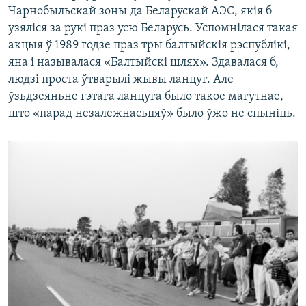
Чарнобыльскай зоны да Беларускай АЭС, якія б
узяліся за рукі праз усю Беларусь. Успомнілася такая
акцыя ў 1989 годзе праз тры балтыйскія рэспублікі,
яна і называлася «Балтыйскі шлях». Здавалася б,
людзі проста ўтварылі жывы ланцуг. Але
ўзьдзеяньне гэтага ланцуга было такое магутнае,
што «парад незалежнасьцяў» было ўжо не спыніць.