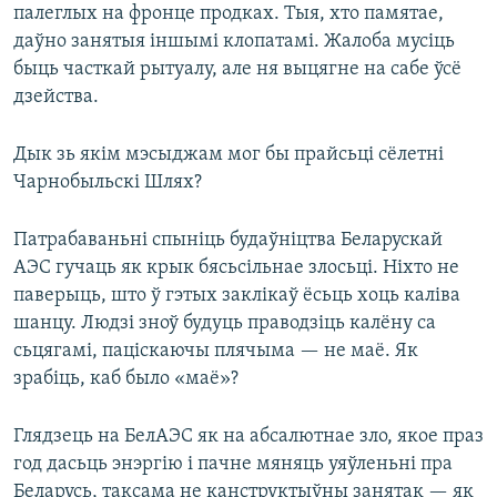
палеглых на фронце продках. Тыя, хто памятае,
даўно занятыя іншымі клопатамі. Жалоба мусіць
быць часткай рытуалу, але ня выцягне на сабе ўсё
дзейства.
Дык зь якім мэсыджам мог бы прайсьці сёлетні
Чарнобыльскі Шлях?
Патрабаваньні спыніць будаўніцтва Беларускай
АЭС гучаць як крык бясьсільнае злосьці. Ніхто не
паверыць, што ў гэтых заклікаў ёсьць хоць каліва
шанцу. Людзі зноў будуць праводзіць калёну са
сьцягамі, паціскаючы плячыма — не маё. Як
зрабіць, каб было «маё»?
Глядзець на БелАЭС як на абсалютнае зло, якое праз
год дасьць энэргію і пачне мяняць уяўленьні пра
Беларусь, таксама не канструктыўны занятак — як