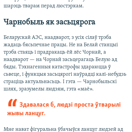
шарэць тварам перад люстэркам.
Чарнобыль як засьцярога
Беларускай АЭС, наадварот, з усіх сілаў трэба
жадаць бясьпечнае працы. Не на Белай станцыі
трэба стаяць і прадракаць ёй лёс Чорнай, а
наадварот — на Чорнай засьцерагаць Белую ад
бяды. Тэхнагенныя катастрофы здараюцца ў
сьвеце, і функцыя засьцярогі наўрадці калі-небудзь
страціць актуальнасьць. І гэта — Чарнобыльскі
шлях, зразумелы людзям, гэта «маё».
Здавалася б, людзі проста ўтварылі
жывы ланцуг.
Мне нават фігуральна ўбачыўся ланцуг людзей ад