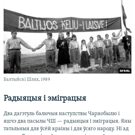
Балтыйскі Шлях, 1989
Радыяцыя і эміграцыя
Два дагэтуль балючыя наступствы Чарнобылю і
яшчэ два пасылы ЧШ — радыяцыя і эміграцыя. Яны
татальныя для ўсёй краіны і для ўсяго народу. Ні ад