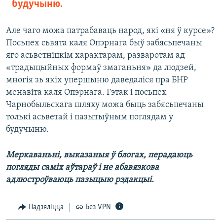
будучыню.
Але чаго можа патрабаваць народ, які «ня ў курсе»?
Посьпех сьвята каля Опэрнага быў забясьпечаны
яго асьветніцкім характарам, разваротам ад
«традыцыйных формаў змаганьня» да людзей,
многія зь якіх упершыню даведаліся пра БНР
менавіта каля Опэрнага. Гэтак і посьпех
Чарнобыльскага шляху можа быць забясьпечаны
толькі асьветай і пазытыўным поглядам у
будучыню.
Меркаваньні, выказаныя ў блогах, перадаюць
погляды саміх аўтараў і не абавязкова
адлюстроўваюць пазыцыю рэдакцыі.
Падзяліцца
Без VPN