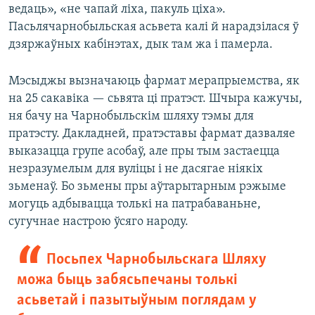
ведаць», «не чапай ліха, пакуль ціха».
Пасьлячарнобыльская асьвета калі й нарадзілася ў
дзяржаўных кабінэтах, дык там жа і памерла.
Мэсыджы вызначаюць фармат мерапрыемства, як
на 25 сакавіка — сьвята ці пратэст. Шчыра кажучы,
ня бачу на Чарнобыльскім шляху тэмы для
пратэсту. Дакладней, пратэставы фармат дазваляе
выказацца групе асобаў, але пры тым застаецца
незразумелым для вуліцы і не дасягае ніякіх
зьменаў. Бо зьмены пры аўтарытарным рэжыме
могуць адбывацца толькі на патрабаваньне,
сугучнае настрою ўсяго народу.
Посьпех Чарнобыльскага Шляху
можа быць забясьпечаны толькі
асьветай і пазытыўным поглядам у