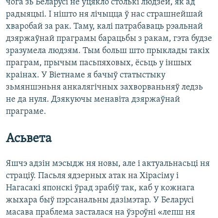
чога зь Беларусі не ўцякло столькі людзей, як ад
радыяцыі. І нішто ня лічыцца ў нас страшнейшай
хваробай за рак. Таму, калі патрабаваць рэальнай
дзяржаўнай праграмы барацьбы з ракам, гэта будзе
зразумела людзям. Тым больш што прыклады такіх
праграм, прычым пасьпяховых, ёсьць у іншых
краінах. У Віетнаме я бачыў статыстыку
зьмяншэньня анкалягічных захворваньняў ледзь
не да нуля. Дзякуючы менавіта дзяржаўнай
праграме.
Асьвета
Яшчэ адзін мэсыдж ня новы, але і актуальнасьці ня
страціў. Пасьля ядзерных атак на Хірасіму і
Нагасакі японскі ўрад зрабіў так, каб у кожнага
жыхара быў пэрсанальны дазімэтар. У Беларусі
масава праблема засталася на ўзроўні «лепш ня