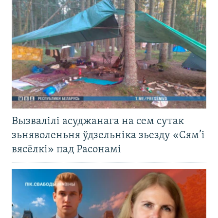
Вызвалілі асуджанага на сем сутак
зьняволеньня ўдзельніка зьезду «Сям’і
вясёлкі» пад Расонамі