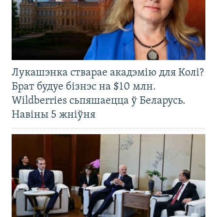
Лукашэнка стварае акадэмію для Колі?
Брат будуе бізнэс на $10 млн.
Wildberries сьпяшаецца ў Беларусь.
Навіны 5 жніўня