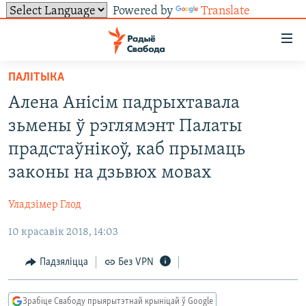
Powered by
Translate
Лінкі
ўнівэрсальнага
доступу
ПАЛІТЫКА
НАВІНЫ
Перайсьці
Алена Анісім падрыхтавала
да
ТОЛЬКІ НА СВАБОДЗЕ
УСЕ НАВІНЫ
зьмены ў рэглямэнт Палаты
галоўнага
СУВЯЗЬ
ВІДЭА І ФОТА
ТЭСТЫ
зьместу
прадстаўнікоў, каб прымаць
Перайсьці
ПАДПІСАЦЦА
ЛЮДЗІ
БЛОГІ
АБЫСЬЦІ БЛЯКАВАНЬНЕ
законы на дзьвюх мовах
да
ПАЛІТЫКА
ГІСТОРЫЯ НА СВАБОДЗЕ
ПАДЗЯЛІЦЦА ІНФАРМАЦЫЯЙ
RSS
галоўнай
САЧЫЦЕ ЗА АБНАЎЛЕНЬНЯМІ
Уладзімер Глод
навігацыі
ЭКАНОМІКА
ПАДКАСТЫ
ПАДКАСТЫ
Перайсьці
10 красавік 2018, 14:03
ВАЙНА
КНІГІ
FACEBOOK
да
Падзяліцца
Без VPN
БЕЛАРУСЫ НА ВАЙНЕ
АЎДЫЁКНІГІ
TWITTER
пошуку
ПАЛІТВЯЗЬНІ
PREMIUM
Усе сайты РС/РСЭ
Зрабіце Свабоду прыярытэтнай крыніцай ў Google