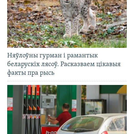
Няўлоўны гурман і рамантык
беларускіх лясоў. Расказваем цікавыя
факты пра рысь