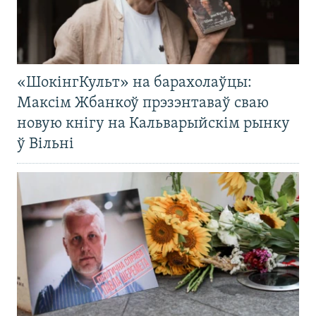
«ШокінгКульт» на барахолаўцы:
Максім Жбанкоў прэзэнтаваў сваю
новую кнігу на Кальварыйскім рынку
ў Вільні