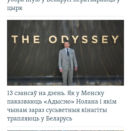
цырк
13 сэансаў на дзень. Як у Менску
паказваюць «Адысэю» Нолана і якім
чынам зараз сусьветныя кінагіты
трапляюць у Беларусь