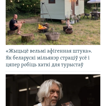
«Жыцьцё вельмі афігенная штука».
Як беларускі мільянэр страціў усё і
цяпер робіць хаткі для турыстаў