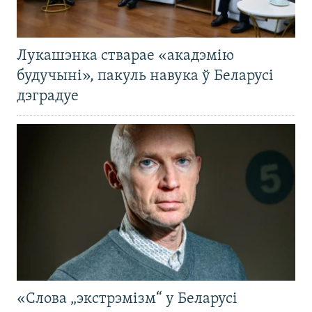
Лукашэнка стварае «акадэмію
будучыні», пакуль навука ў Беларусі
дэградуе
«Слова „экстрэмізм“ у Беларусі