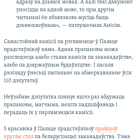
адразу на дзьвюх мовах. А калі такі дакумэнт
уносіцца на адной мове, то пры другім
чытаньні ён абавязкова мусіць быць
дзьвюхмоўным», — патлумачыла Анісім.
Самастойнай камісіі па рэглямэнце ў Палаце
прадстаўнікоў няма. Аднак прапановы можа
разгледзець альбо сталая камісія па заканадаўстве,
альбо па дзяржаўным будаўніцтве. І пасьля
разгляду ўнесьці пытаньне на абмеркаваньне ўсіх
110 дэпутатаў.
Неўзабаве дэпутатка плянуе яшчэ раз абдумаць
прапановы, магчыма, нешта падшліфаваць і
перадаць іх у парлямэнцкія камісіі.
5 красавіка ў Палаце прадстаўнікоў
прайшоў
круглы стол
па беларусізацыі заканадаўства. Тэма