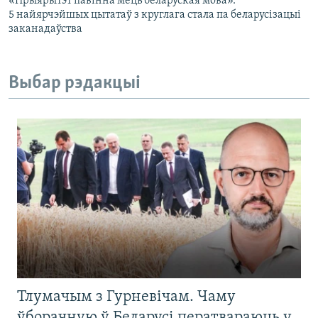
«Прыярытэт павінна мець беларуская мова».
5 найярчэйшых цытатаў з круглага стала па беларусізацыі
заканадаўства
Выбар рэдакцыі
Тлумачым з Гурневічам. Чаму
ўборачную ў Беларусі ператвараюць у