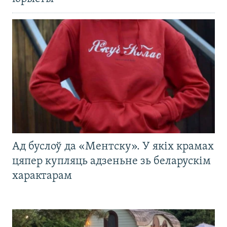
Ад буслоў да «Ментску». У якіх крамах
цяпер купляць адзеньне зь беларускім
характарам