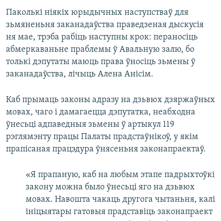
Паколькі ніякіх юрыдычных наступстваў для
зьмяненьня заканадаўства праведзеная дыскусія
ня мае, трэба рабіць наступны крок: пераносіць
абмеркаваньне праблемы ў Авальную залю, бо
толькі дэпутаты маюць права ўносіць зьмены ў
заканадаўства, лічыць Алена Анісім.
Каб прымаць законы адразу на дзьвюх дзяржаўных
мовах, чаго і дамагаецца дэпутатка, неабходна
ўнесьці адпаведныя зьмены ў артыкул 119
рэглямэнту працы Палаты прадстаўнікоў, у якім
прапісаная працэдура ўнясеньня законапраектаў.
«Я прапаную, каб на любым этапе падрыхтоўкі
закону можна было ўнесьці яго на дзьвюх
мовах. Навошта чакаць другога чытаньня, калі
ініцыятары гатовыя прадставіць законапраект