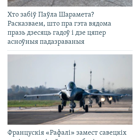
Хто забіў Паўла Шарамета?
Расказваем, што пра гэта вядома
празь дзесяць гадоў і дзе цяпер
асноўныя падазраваныя
Францускія «Рафалі» замест савецкіх