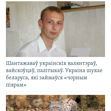
Шантажаваў украінскіх валянтэраў,
вайскоўцаў, палітыкаў. Украіна шукае
беларуса, які займаўся «чорным
піярам»