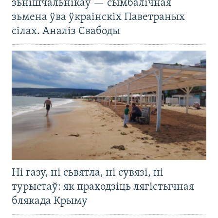
зьнішчальнікаў — сымбалічная
зьмена ўва ўкраінскіх Паветраных
сілах. Аналіз Свабоды
Ні газу, ні сьвятла, ні сувязі, ні
турыстаў: як праходзіць лягістычная
блякада Крыму