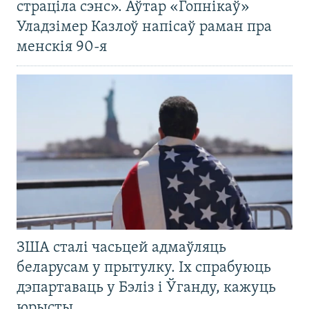
страціла сэнс». Аўтар «Гопнікаў»
Уладзімер Казлоў напісаў раман пра
менскія 90-я
ЗША сталі часьцей адмаўляць
беларусам у прытулку. Іх спрабуюць
дэпартаваць у Бэліз і Ўганду, кажуць
юрысты