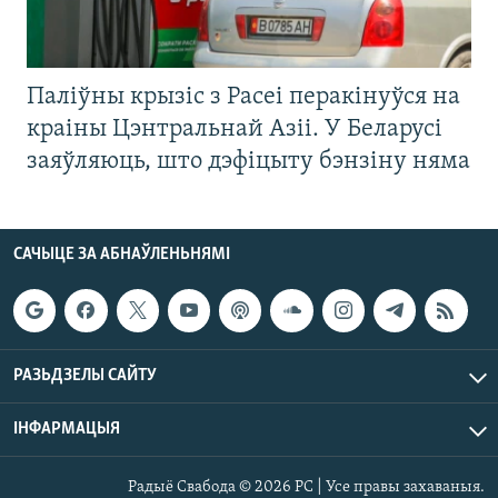
Паліўны крызіс з Расеі перакінуўся на
краіны Цэнтральнай Азіі. У Беларусі
заяўляюць, што дэфіцыту бэнзіну няма
САЧЫЦЕ ЗА АБНАЎЛЕНЬНЯМІ
РАЗЬДЗЕЛЫ САЙТУ
ІНФАРМАЦЫЯ
Радыё Свабода © 2026 РС | Усе правы захаваныя.