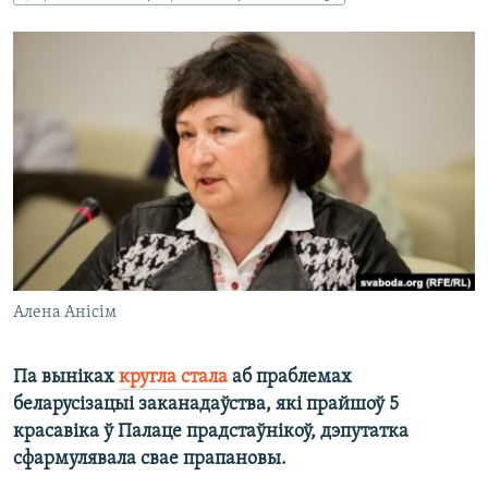
КУЛЬТУРА
МОВА
КАЛЯНДАР
НА ХВАЛЯХ СВАБОДЫ
Алена Анісім
Па выніках
кругла стала
аб праблемах
беларусізацыі заканадаўства, які прайшоў 5
красавіка ў Палаце прадстаўнікоў, дэпутатка
сфармулявала свае прапановы.