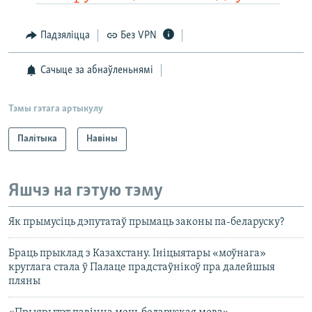
Падзяліцца
Без VPN
Сачыце за абнаўленьнямі
Тэмы гэтага артыкулу
Палітыка
Навіны
Яшчэ на гэтую тэму
Як прымусіць дэпутатаў прымаць законы па-беларуску?
Браць прыклад з Казахстану. Ініцыятары «моўнага»
круглага стала ў Палаце прадстаўнікоў пра далейшыя
пляны