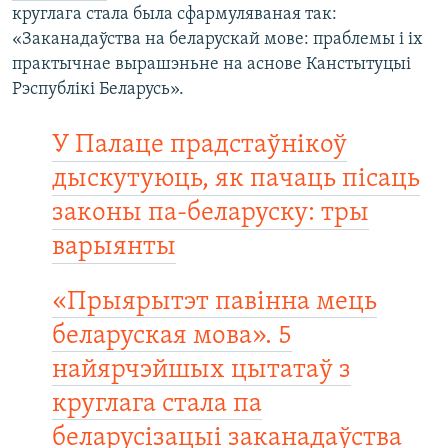
круглага стала была сфармуляваная так:
«Заканадаўства на беларускай мове: праблемы і іх
практычнае вырашэньне на аснове Канстытуцыі
Рэспублікі Беларусь».
У Палаце прадстаўнікоў
дыскутуюць, як пачаць пісаць
законы па-беларуску: тры
варыянты
«Прыярытэт павінна мець
беларуская мова». 5
найярчэйшых цытатаў з
круглага стала па
беларусізацыі заканадаўства