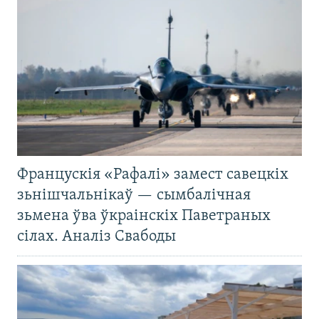
Францускія «Рафалі» замест савецкіх
зьнішчальнікаў — сымбалічная
зьмена ўва ўкраінскіх Паветраных
сілах. Аналіз Свабоды