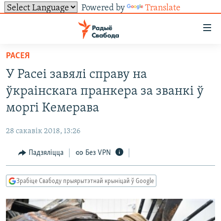
Powered by
Translate
Лінкі
ўнівэрсальнага
доступу
РАСЕЯ
НАВІНЫ
Перайсьці
У Расеі завялі справу на
да
ТОЛЬКІ НА СВАБОДЗЕ
УСЕ НАВІНЫ
ўкраінскага пранкера за званкі ў
галоўнага
СУВЯЗЬ
ВІДЭА І ФОТА
ТЭСТЫ
зьместу
моргі Кемерава
Перайсьці
ПАДПІСАЦЦА
ЛЮДЗІ
БЛОГІ
АБЫСЬЦІ БЛЯКАВАНЬНЕ
да
28 сакавік 2018, 13:26
ПАЛІТЫКА
ГІСТОРЫЯ НА СВАБОДЗЕ
ПАДЗЯЛІЦЦА ІНФАРМАЦЫЯЙ
RSS
галоўнай
САЧЫЦЕ ЗА АБНАЎЛЕНЬНЯМІ
Падзяліцца
Без VPN
навігацыі
ЭКАНОМІКА
ПАДКАСТЫ
ПАДКАСТЫ
Перайсьці
ВАЙНА
КНІГІ
FACEBOOK
да
Зрабіце Свабоду прыярытэтнай крыніцай ў Google
БЕЛАРУСЫ НА ВАЙНЕ
АЎДЫЁКНІГІ
TWITTER
пошуку
ПАЛІТВЯЗЬНІ
PREMIUM
Усе сайты РС/РСЭ