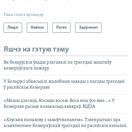
Тэмы гэтага артыкулу
Людзі
Навіны
Расея
Здарэньні
Яшчэ на гэтую тэму
Як беларускія ўлады рэагавалі на трагедыі маштабу
кемераўскага пажару
У Беларусі абвясьцілі жалобныя захады з нагоды трагедыі
ў расейскім Кемераве
«Машы дзесяць, Косьцю восем. Вось яны ўсе мае...» У
Кемераве расьце колькасьць ахвяраў. ВІДЭА
«Хлусьня напалову з замоўчваньнем». Тэлекрытыкі пра
асьвятленьне Кемераўскай трагедыі на расейскіх каналах