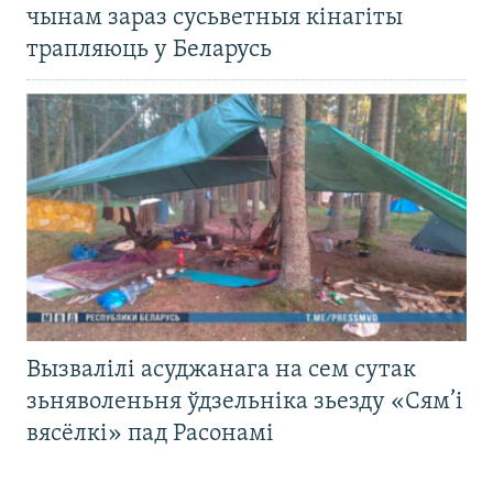
чынам зараз сусьветныя кінагіты
трапляюць у Беларусь
Вызвалілі асуджанага на сем сутак
зьняволеньня ўдзельніка зьезду «Сям’і
вясёлкі» пад Расонамі