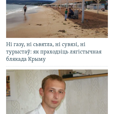
Ні газу, ні сьвятла, ні сувязі, ні
турыстаў: як праходзіць лягістычная
блякада Крыму