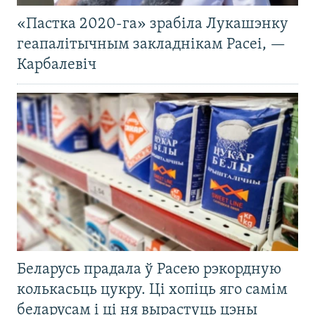
«Пастка 2020-га» зрабіла Лукашэнку
геапалітычным закладнікам Расеі, —
Карбалевіч
Беларусь прадала ў Расею рэкордную
колькасьць цукру. Ці хопіць яго самім
беларусам і ці ня вырастуць цэны