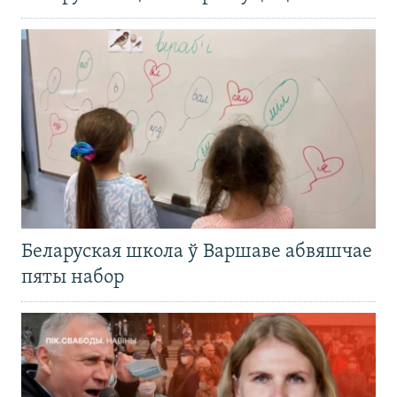
Беларуская школа ў Варшаве абвяшчае
пяты набор