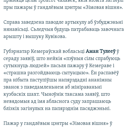
прыняць целы трохсот чалавек, якія нібыта загінулі
пры пажары ў гандлёвым цэнтры «Зімовая вішня».
Справа заведзена паводле артыкулу аб ўзбуджэньні
нянавісьці. Сьледчыя будуць патрабаваць завочнага
арышту і вышуку Кувікова.
Губэрнатар Кемераўскай вобласьці
Аман Тулееў
ў
сераду заявіў, што нейкія «пэўныя сілы спрабуюць
сутыкнуць людзей» пасьля пажару ў Кемераве і
«страшна разгойдваюць сытуацыю». Ён распавёў
пра нібыта паступіўшы напярэдадні ананімны
званок з паведамленьнем аб мініраваньні
кузбаскіх шахт. Чыноўнік таксама заявіў, што
невядомыя ад імя абласнога суду запрашаюць
блізкіх загінулых на папярэднім пасяджэньні.
Пажар у гандлёвым цэнтры «Зімовая вішня» ў