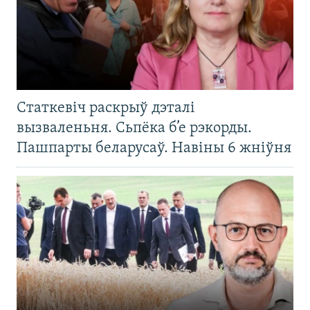
Статкевіч раскрыў дэталі
вызваленьня. Сьпёка б’е рэкорды.
Пашпарты беларусаў. Навіны 6 жніўня