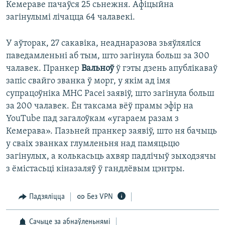
Кемераве пачаўся 25 сьнежня. Афіцыйна
загінулымі лічацца 64 чалавекі.
У аўторак, 27 сакавіка, неаднаразова зьяўляліся
паведамленьні аб тым, што загінула больш за 300
чалавек. Пранкер
Вальноў
ў гэты дзень апублікаваў
запіс свайго званка ў морг, у якім ад імя
супрацоўніка МНС Расеі заявіў, што загінула больш
за 200 чалавек. Ён таксама вёў прамы эфір на
YouTube пад загалоўкам «угараем разам з
Кемерава». Пазьней пранкер заявіў, што ня бачыць
у сваіх званках глумленьня над памяцьцю
загінулых, а колькасьць ахвяр падлічыў зыходзячы
з ёмістасьці кіназаляў ў гандлёвым цэнтры.
Падзяліцца
Без VPN
Сачыце за абнаўленьнямі