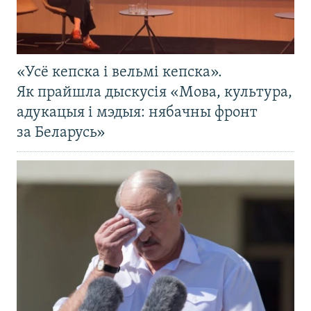
«Усё кепска і вельмі кепска».
Як прайшла дыскусія «Мова, культура,
адукацыя і мэдыя: нябачны фронт
за Беларусь»