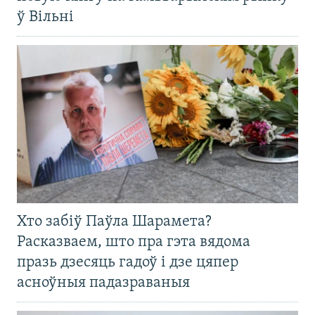
ў Вільні
Хто забіў Паўла Шарамета?
Расказваем, што пра гэта вядома
празь дзесяць гадоў і дзе цяпер
асноўныя падазраваныя