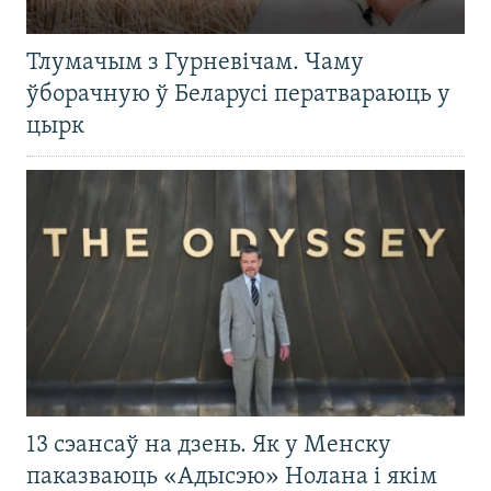
Тлумачым з Гурневічам. Чаму
ўборачную ў Беларусі ператвараюць у
цырк
13 сэансаў на дзень. Як у Менску
паказваюць «Адысэю» Нолана і якім