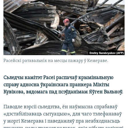
КУЛЬТУРА
МОВА
КАЛЯНДАР
НА ХВАЛЯХ СВАБОДЫ
Расейскі ратавальнік на месцы пажару ў Кемераве.
Сьледчы камітэт Расеі распачаў крымінальную
справу адносна ўкраінскага пранкера Мікіты
Кувікова, вядомага пад псэўданімам Яўген Вальноў.
Паводле вэрсіі сьледзтва, ён наўмысна спрабаваў
«дэстабілізаваць сытуацыю», для чаго тэлефанаваў
у моргі Кемерава і паведамляў пра неабходнасьць