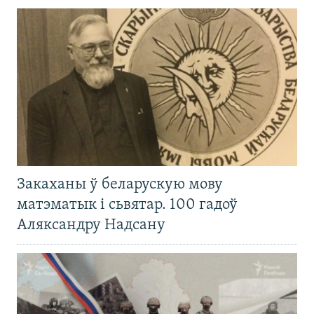
Закаханы ў беларускую мову
матэматык і сьвятар. 100 гадоў
Аляксандру Надсану