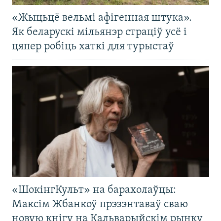
«Жыцьцё вельмі афігенная штука».
Як беларускі мільянэр страціў усё і
цяпер робіць хаткі для турыстаў
«ШокінгКульт» на барахолаўцы:
Максім Жбанкоў прэзэнтаваў сваю
новую кнігу на Кальварыйскім рынку