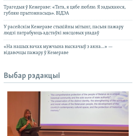
Трагедыя ў Кемераве: «Тата, я цябе люблю. Я задыхаюся,
губляю прытомнасьць». ВІДЭА
У расейскім Кемераве стыхійны мітынг, пасьля пажару
людзі патрабуюць адстаўкі мясцовых уладаў
«На нашых вачах мужчына выскачыў з акна...» —
відавочцы пажару ў Кемераве
Выбар рэдакцыі