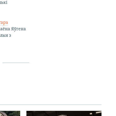
лькі
тара
раёна Яўгена
елыя з