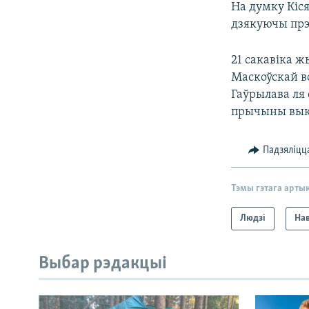
На думку Кіся
дзякуючы прэ
21 сакавіка 
Маскоўскай во
Гаўрылава ля 
прычыны выкі
Падзяліцц
Тэмы гэтага арты
Людзі
На
Выбар рэдакцыі