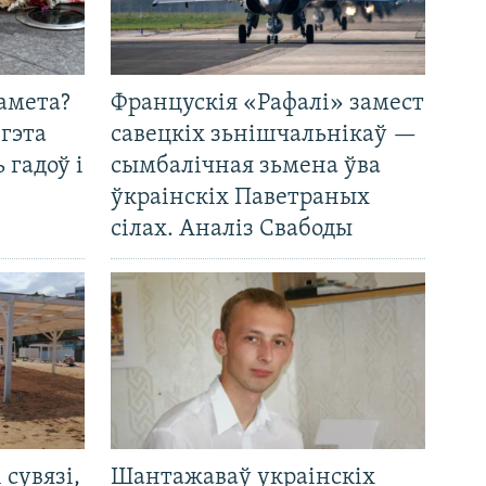
амета?
Францускія «Рафалі» замест
 гэта
савецкіх зьнішчальнікаў —
 гадоў і
сымбалічная зьмена ўва
ўкраінскіх Паветраных
сілах. Аналіз Свабоды
і сувязі,
Шантажаваў украінскіх