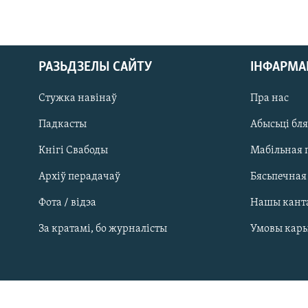
РАЗЬДЗЕЛЫ САЙТУ
ІНФАРМ
Стужка навінаў
Пра нас
Падкасты
Абысьці бл
Кнігі Свабоды
Мабільная 
Архіў перадачаў
Бясьпечная
Фота / відэа
Нашы кант
САЧЫЦЕ ЗА АБНАЎЛЕНЬНЯМІ
За кратамі, бо журналісты
Умовы кар