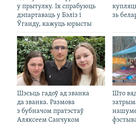
у прытулку. Іх спрабуюць
купляц
дэпартаваць у Бэліз і
зь бела
Ўганду, кажуць юрысты
Шэсьць гадоў ад званка
Што вя
да званка. Размова
затрым
з бубначом пратэстаў
нашуме
Аляксеем Санчуком
фэстыв