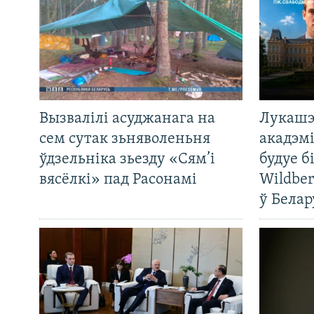
Вызвалілі асуджанага на
Лукашэ
сем сутак зьняволеньня
акадэмі
ўдзельніка зьезду «Сям’і
будуе б
вясёлкі» пад Расонамі
Wildber
ў Белар