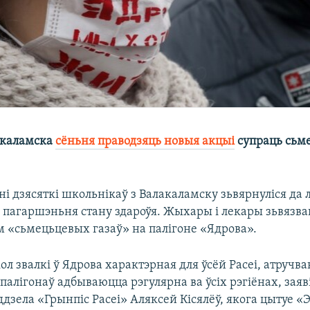
каламска
сёньня праводзяць новыя акцыі
супраць сьм
і дзясяткі школьнікаў з Валакаламску зьвярнуліся да 
 пагаршэньня стану здароўя. Жыхары і лекары зьвязва
 «сьмецьцевых газаў» на палігоне «Ядрова».
л звалкі ў Ядрова характэрная для ўсёй Расеі, атручва
алігонаў адбываюцца рэгулярна ва ўсіх рэгіёнах, заяв
дзела «Грынпіс Расеі» Аляксей Кісялёў, якога цытуе «