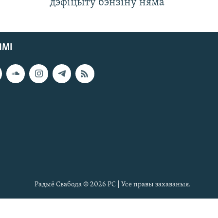
дэфіцыту бэнзіну няма
ЯМІ
Радыё Свабода © 2026 РС | Усе правы захаваныя.