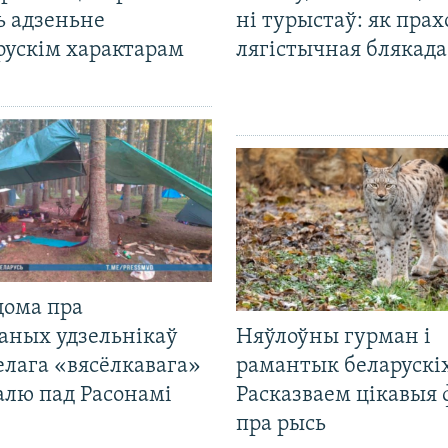
ь адзеньне
ні турыстаў: як прах
рускім характарам
лягістычная блякад
дома пра
аных удзельнікаў
Няўлоўны гурман і
лага «вясёлкавага»
рамантык беларускіх
алю пад Расонамі
Расказваем цікавыя
пра рысь