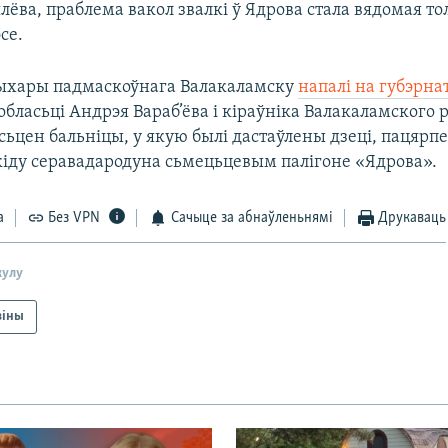
лёва, праблема вакол звалкі ў Ядрова стала вядомая то
се.
жыхары падмаскоўнага Валакаламску
напалі на губэрна
бласьці Андрэя Вараб’ёва і кіраўніка Валакаламского 
сьцен бальніцы, у якую былі дастаўлены дзеці, пацярп
ду серавадароду​на сьмецьцевым палігоне «Ядрова».
а
Без VPN
Сачыце за абнаўленьнямі
Друкаваць
кулу
віны