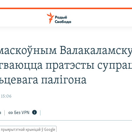
маскоўным Валакаламск
гваюцца пратэсты супра
ьцевага палігона
 15:06
а
Без VPN
 прыярытэтнай крыніцай ў Google