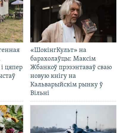
генная
«ШокінгКульт» на
і
барахолаўцы: Максім
 і цяпер
Жбанкоў прэзэнтаваў сваю
ыстаў
новую кнігу на
Кальварыйскім рынку ў
Вільні