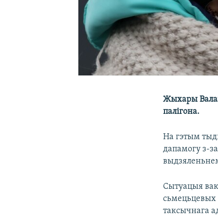
Жыхары Вала
палігона.
На гэтым тыдн
дапамогу з-за
выдзяленьнем
Сытуацыя вако
сьмецьцевых п
таксычнага ад