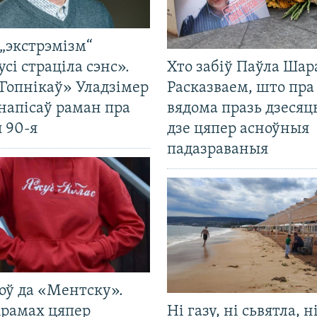
„экстрэмізм“
усі страціла сэнс».
Хто забіў Паўла Шар
Гопнікаў» Уладзімер
Расказваем, што пра
напісаў раман пра
вядома празь дзесяць
 90-я
дзе цяпер асноўныя
падазраваныя
оў да «Ментску».
крамах цяпер
Ні газу, ні сьвятла, н