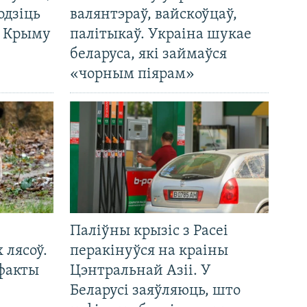
одзіць
валянтэраў, вайскоўцаў,
а Крыму
палітыкаў. Украіна шукае
беларуса, які займаўся
«чорным піярам»
Паліўны крызіс з Расеі
 лясоў.
перакінуўся на краіны
 факты
Цэнтральнай Азіі. У
Беларусі заяўляюць, што