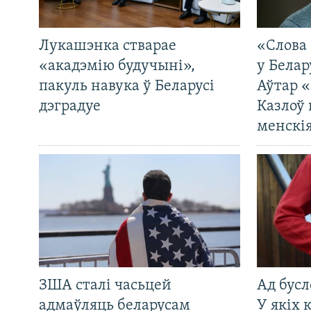
Лукашэнка стварае
«Слова 
«акадэмію будучыні»,
у Белар
пакуль навука ў Беларусі
Аўтар «
дэградуе
Казлоў 
менскія
ЗША сталі часьцей
Ад бусл
адмаўляць беларусам
У якіх 