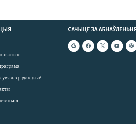
АЦЫЯ
САЧЫЦЕ ЗА АБНАЎЛЕНЬН
якаваньне
праграма
 сувязь з рэдакцыяй
акты
ыстаньня