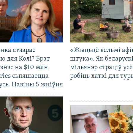
нка стварае
«Жыцьцё вельмі афі
ю для Колі? Брат
штука». Як беларуск
ізнэс на $10 млн.
мільянэр страціў усё
ries сьпяшаецца
робіць хаткі для тур
усь. Навіны 5 жніўня