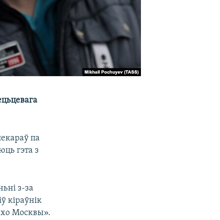
ецьцевага
лекараў па
юць гэта з
ньні з-за
іў кіраўнік
Эхо Москвы».