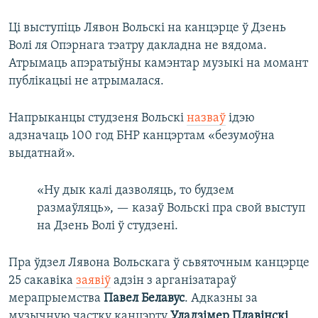
Ці выступіць Лявон Вольскі на канцэрце ў Дзень
Волі ля Опэрнага тэатру дакладна не вядома.
Атрымаць апэратыўны камэнтар музыкі на момант
публікацыі не атрымалася.
Напрыканцы студзеня Вольскі
назваў
ідэю
адзначаць 100 год БНР канцэртам «безумоўна
выдатнай».
«Ну дык калі дазволяць, то будзем
размаўляць», — казаў Вольскі пра свой выступ
на Дзень Волі ў студзені.
Пра ўдзел Лявона Вольскага ў сьвяточным канцэрце
25 сакавіка
заявіў
адзін з арганізатараў
мерапрыемства
Павел Белавус
. Адказны за
музычную частку канцэрту
Уладзімер Плавінскі