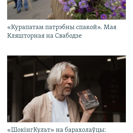
«Курапатам патрэбны спакой». Мая
Кляшторная на Свабодзе
«ШокінгКульт» на барахолаўцы: