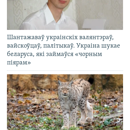
Шантажаваў украінскіх валянтэраў,
вайскоўцаў, палітыкаў. Украіна шукае
беларуса, які займаўся «чорным
піярам»