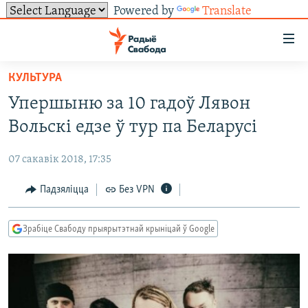
Powered by
Translate
Лінкі
ўнівэрсальнага
доступу
КУЛЬТУРА
НАВІНЫ
Перайсьці
Упершыню за 10 гадоў Лявон
да
ТОЛЬКІ НА СВАБОДЗЕ
УСЕ НАВІНЫ
Вольскі едзе ў тур па Беларусі
галоўнага
СУВЯЗЬ
ВІДЭА І ФОТА
ТЭСТЫ
зьместу
07 сакавік 2018, 17:35
Перайсьці
ПАДПІСАЦЦА
ЛЮДЗІ
БЛОГІ
АБЫСЬЦІ БЛЯКАВАНЬНЕ
да
Падзяліцца
Без VPN
ПАЛІТЫКА
ГІСТОРЫЯ НА СВАБОДЗЕ
ПАДЗЯЛІЦЦА ІНФАРМАЦЫЯЙ
RSS
галоўнай
САЧЫЦЕ ЗА АБНАЎЛЕНЬНЯМІ
навігацыі
ЭКАНОМІКА
ПАДКАСТЫ
ПАДКАСТЫ
Зрабіце Свабоду прыярытэтнай крыніцай ў Google
Перайсьці
ВАЙНА
КНІГІ
FACEBOOK
да
БЕЛАРУСЫ НА ВАЙНЕ
АЎДЫЁКНІГІ
TWITTER
пошуку
ПАЛІТВЯЗЬНІ
PREMIUM
Усе сайты РС/РСЭ