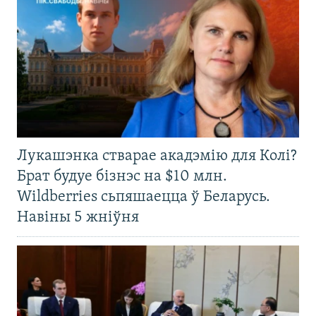
Лукашэнка стварае акадэмію для Колі?
Брат будуе бізнэс на $10 млн.
Wildberries сьпяшаецца ў Беларусь.
Навіны 5 жніўня