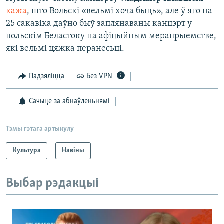
кажа
, што Вольскі «вельмі хоча быць», але ў яго на
25 сакавіка даўно быў заплянаваны канцэрт у
польскім Беластоку на афіцыйным мерапрыемстве,
які вельмі цяжка перанесьці.
Падзяліцца
Без VPN
Сачыце за абнаўленьнямі
Тэмы гэтага артыкулу
Культура
Навіны
Выбар рэдакцыі