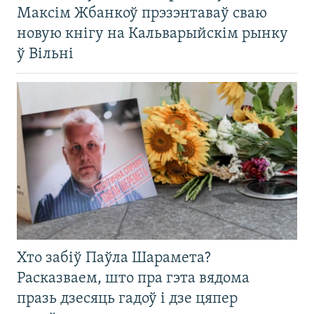
Максім Жбанкоў прэзэнтаваў сваю
новую кнігу на Кальварыйскім рынку
ў Вільні
Хто забіў Паўла Шарамета?
Расказваем, што пра гэта вядома
празь дзесяць гадоў і дзе цяпер