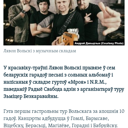
КУЛЬТУРА
МОВА
КАЛЯНДАР
НА ХВАЛЯХ СВАБОДЫ
Лявон Вольскі з музычным складам
У красавіку-траўні Лявон Вольскі прывязе ў сем
беларускіх гарадоў песьні з сольных альбомаў і
напісаныя ў складзе гуртоў «Мроя» і N.R.M.,
паведаміў Радыё Свабода адзін з арганізатараў туру
Зьміцер Безкаравайны.
Гэта першы гастрольны тур Вольскага за апошнія 10
гадоў. Канцэрты адбудуцца ў Гомлі, Барысаве,
Віцебску, Берасьці, Магілёве, Горадні і Бабруйску.