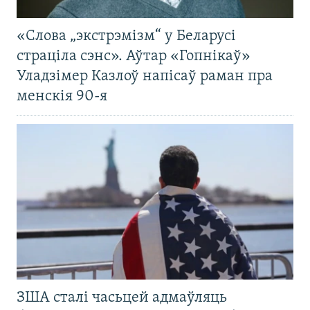
«Слова „экстрэмізм“ у Беларусі
страціла сэнс». Аўтар «Гопнікаў»
Уладзімер Казлоў напісаў раман пра
менскія 90-я
ЗША сталі часьцей адмаўляць