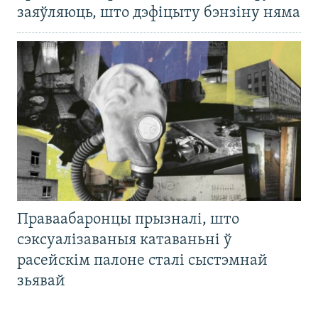
заяўляюць, што дэфіцыту бэнзіну няма
Праваабаронцы прызналі, што
сэксуалізаваныя катаваньні ў
расейскім палоне сталі сыстэмнай
зьявай