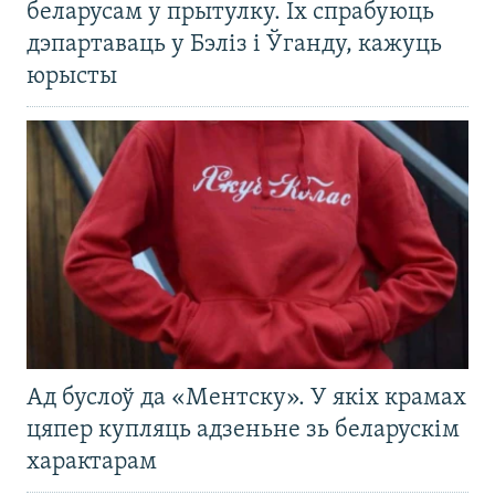
беларусам у прытулку. Іх спрабуюць
дэпартаваць у Бэліз і Ўганду, кажуць
юрысты
Ад буслоў да «Ментску». У якіх крамах
цяпер купляць адзеньне зь беларускім
характарам