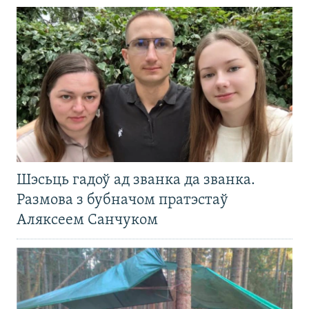
Шэсьць гадоў ад званка да званка.
Размова з бубначом пратэстаў
Аляксеем Санчуком