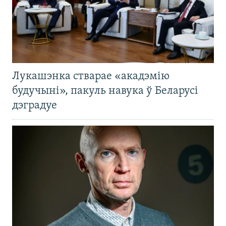
Лукашэнка стварае «акадэмію
будучыні», пакуль навука ў Беларусі
дэградуе