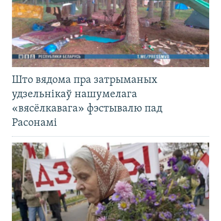
Што вядома пра затрыманых
удзельнікаў нашумелага
«вясёлкавага» фэстывалю пад
Расонамі