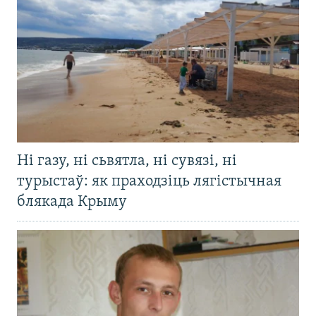
Ні газу, ні сьвятла, ні сувязі, ні
турыстаў: як праходзіць лягістычная
блякада Крыму