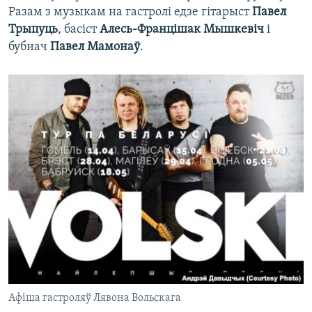
Разам з музыкам на гастролі едзе гітарыст
Павел
Трыпуць
, басіст
Алесь-Францішак Мышкевіч
і
бубнач
Павел Мамонаў
.
Афіша гастроляў Лявона Вольскага