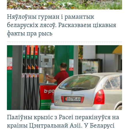
Няўлоўны гурман і рамантык
беларускіх лясоў. Расказваем цікавыя
факты пра рысь
Паліўны крызіс з Расеі перакінуўся на
краіны Цэнтральнай Азіі. У Беларусі