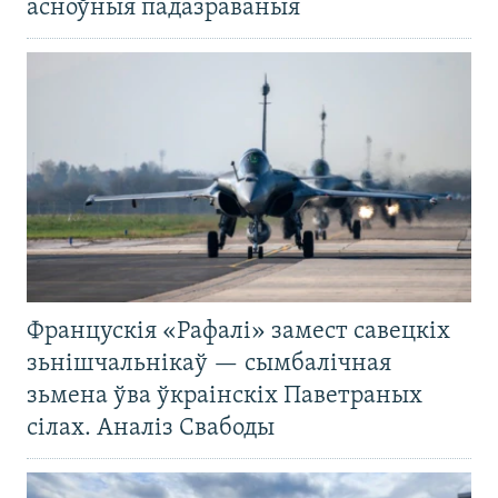
асноўныя падазраваныя
Францускія «Рафалі» замест савецкіх
зьнішчальнікаў — сымбалічная
зьмена ўва ўкраінскіх Паветраных
сілах. Аналіз Свабоды