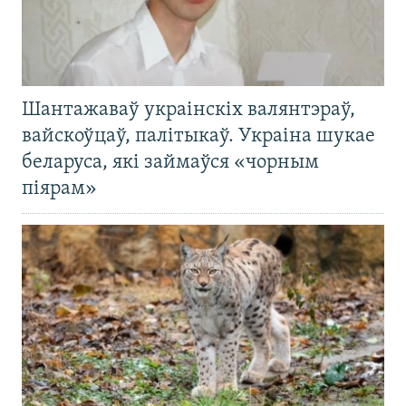
Шантажаваў украінскіх валянтэраў,
вайскоўцаў, палітыкаў. Украіна шукае
беларуса, які займаўся «чорным
піярам»