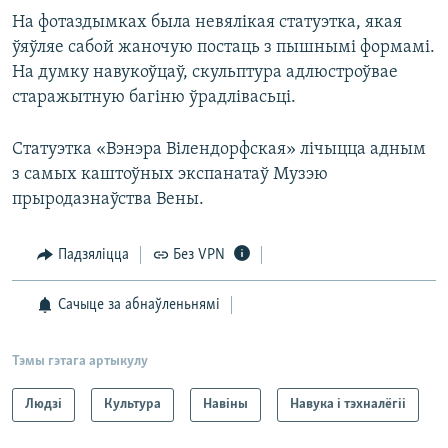
На фотаздымках была невялікая статуэтка, якая
ўяўляе сабой жаночую постаць з пышнымі формамі.
На думку навукоўцаў, скульптура адлюстроўвае
старажытную багіню ўрадлівасьці.
Статуэтка «Вэнэра Вілендорфская» лічыцца адным
з самых каштоўных экспанатаў Музэю
прыродазнаўства Вены.
Падзяліцца
Без VPN
Сачыце за абнаўленьнямі
Тэмы гэтага артыкулу
Людзі
Культура
Навіны
Навука і тэхналёгіі