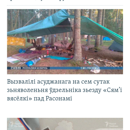
Вызвалілі асуджанага на сем сутак
зьняволеньня ўдзельніка зьезду «Сям’і
вясёлкі» пад Расонамі