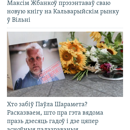
Максім Жбанкоў прэзэнтаваў сваю
новую кнігу на Кальварыйскім рынку
ў Вільні
Хто забіў Паўла Шарамета?
Расказваем, што пра гэта вядома
празь дзесяць гадоў і дзе цяпер
асноўныя падазраваныя