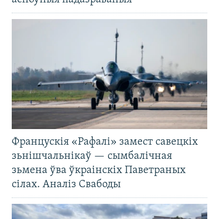
Францускія «Рафалі» замест савецкіх
зьнішчальнікаў — сымбалічная
зьмена ўва ўкраінскіх Паветраных
сілах. Аналіз Свабоды