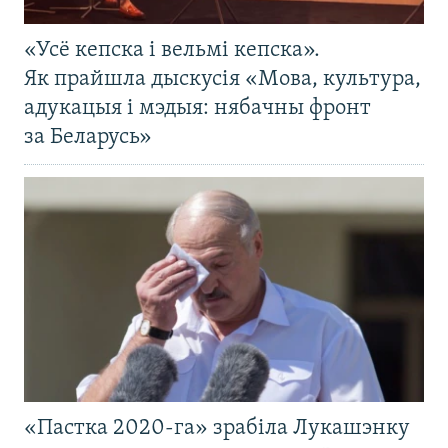
«Усё кепска і вельмі кепска».
Як прайшла дыскусія «Мова, культура,
адукацыя і мэдыя: нябачны фронт
за Беларусь»
«Пастка 2020-га» зрабіла Лукашэнку