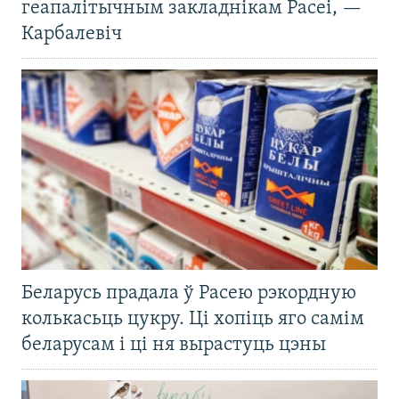
геапалітычным закладнікам Расеі, —
Карбалевіч
Беларусь прадала ў Расею рэкордную
колькасьць цукру. Ці хопіць яго самім
беларусам і ці ня вырастуць цэны