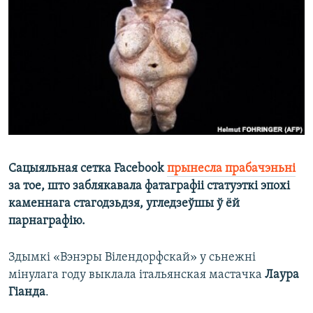
КУЛЬТУРА
МОВА
КАЛЯНДАР
НА ХВАЛЯХ СВАБОДЫ
Сацыяльная сетка Facebook
прынесла прабачэньні
за тое, што заблякавала фатаграфіі статуэткі эпохі
каменнага стагодзьдзя, угледзеўшы ў ёй
парнаграфію.
Здымкі «Вэнэры Вілендорфскай» у сьнежні
мінулага году выклала італьянская мастачка
Лаура
Гіанда
.