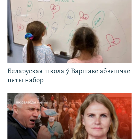
Беларуская школа ў Варшаве абвяшчае
пяты набор