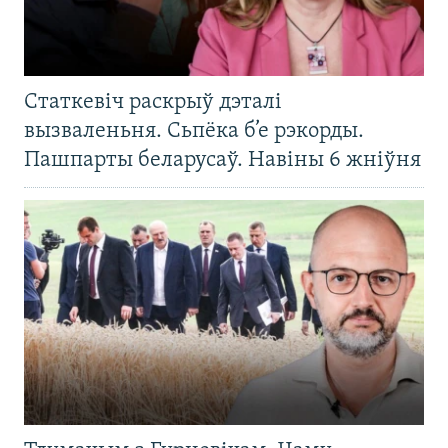
Статкевіч раскрыў дэталі
вызваленьня. Сьпёка б’е рэкорды.
Пашпарты беларусаў. Навіны 6 жніўня