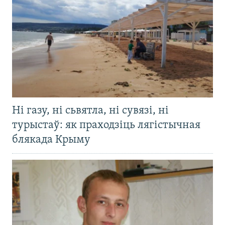
Ні газу, ні сьвятла, ні сувязі, ні
турыстаў: як праходзіць лягістычная
блякада Крыму