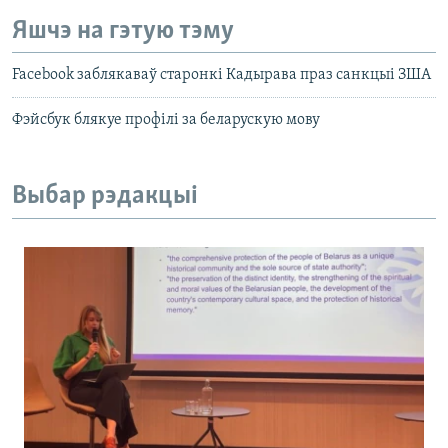
Яшчэ на гэтую тэму
Facebook заблякаваў старонкі Кадырава праз санкцыі ЗША
Фэйсбук блякуе профілі за беларускую мову
Выбар рэдакцыі