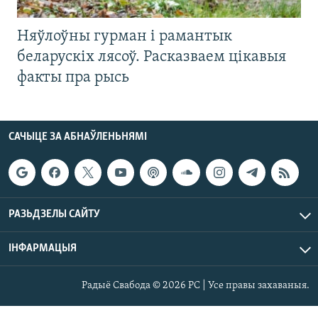
Няўлоўны гурман і рамантык
беларускіх лясоў. Расказваем цікавыя
факты пра рысь
САЧЫЦЕ ЗА АБНАЎЛЕНЬНЯМІ
РАЗЬДЗЕЛЫ САЙТУ
ІНФАРМАЦЫЯ
Радыё Свабода © 2026 РС | Усе правы захаваныя.