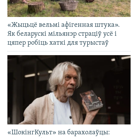
«Жыцьцё вельмі афігенная штука».
Як беларускі мільянэр страціў усё і
цяпер робіць хаткі для турыстаў
«ШокінгКульт» на барахолаўцы: