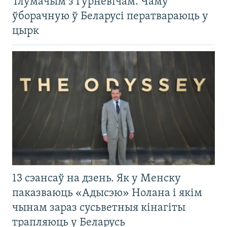
Тлумачым з Гурневічам. Чаму
ўборачную ў Беларусі ператвараюць у
цырк
13 сэансаў на дзень. Як у Менску
паказваюць «Адысэю» Нолана і якім
чынам зараз сусьветныя кінагіты
трапляюць у Беларусь