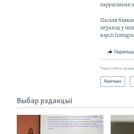
парушэньня п
Пасьля блякав
пераход у інш
вэрсіі Instag
Падзяліцц
Тэмы гэтага арты
Палітыка
Выбар рэдакцыі