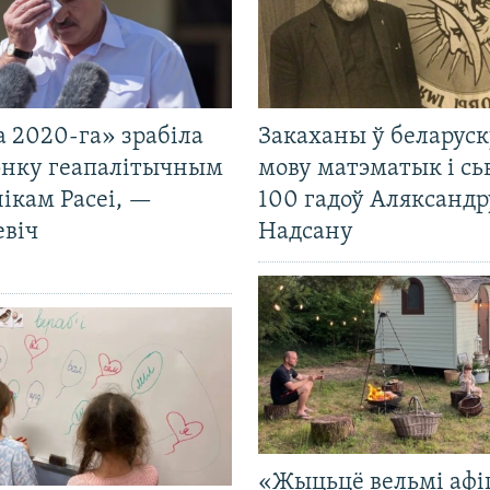
 2020-га» зрабіла
Закаханы ў беларус
нку геапалітычным
мову матэматык і сь
ікам Расеі, —
100 гадоў Аляксандр
евіч
Надсану
«Жыцьцё вельмі афі