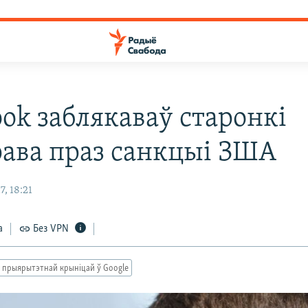
ook заблякаваў старонкі
ава праз санкцыі ЗША
, 18:21
а
Без VPN
 прыярытэтнай крыніцай ў Google