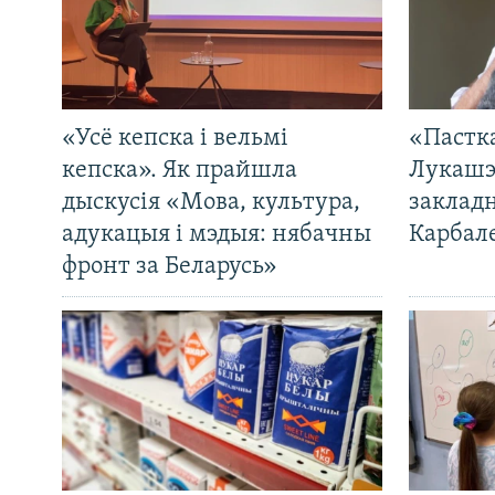
«Усё кепска і вельмі
«Пастка
кепска». Як прайшла
Лукашэ
дыскусія «Мова, культура,
закладн
адукацыя і мэдыя: нябачны
Карбал
фронт за Беларусь»