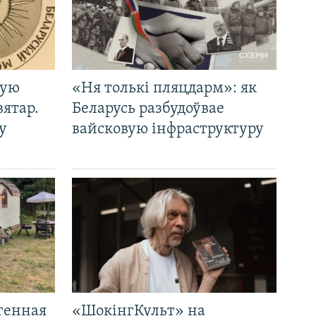
кую
«Ня толькі пляцдарм»: як
вятар.
Беларусь разбудоўвае
у
вайсковую інфраструктуру
генная
«ШокінгКульт» на