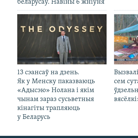
беларусаў. Навіны 6 жніўня
13 сэансаў на дзень.
Вызвалі
Як у Менску паказваюць
сем сут
«Адысэю» Нолана і якім
ўдзельн
чынам зараз сусьветныя
вясёлкі
кінагіты трапляюць
у Беларусь