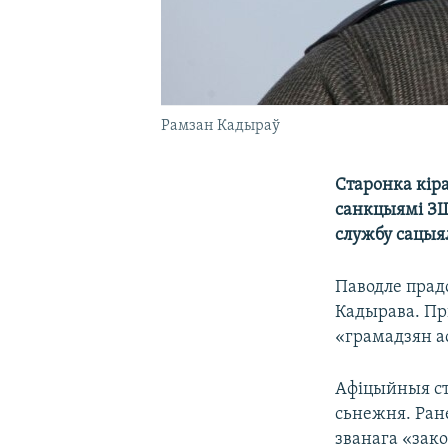
Рамзан Кадыраў
Старонка кіра
санкцыямі ЗШ
службу сацыял
Паводле прад
Кадырава. Пры
«грамадзян а
Афіцыйныя ста
сьнежня. Ран
званага «зако