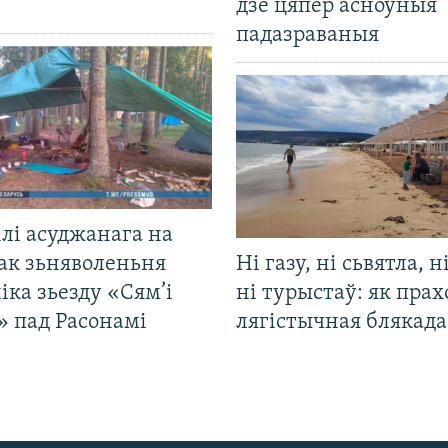
дзе цяпер асноўныя
падазраваныя
лі асуджанага на
ак зьняволеньня
Ні газу, ні сьвятла, н
іка зьезду «Сям’і
ні турыстаў: як прах
» пад Расонамі
лягістычная блякад