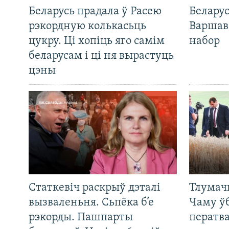
Беларусь прадала ў Расею
Беларус
рэкордную колькасьць
Варшав
цукру. Ці хопіць яго самім
набор
беларусам і ці ня вырастуць
цэны
Статкевіч раскрыў дэталі
Тлумач
вызваленьня. Сьпёка б’е
Чаму ў
рэкорды. Пашпарты
ператв