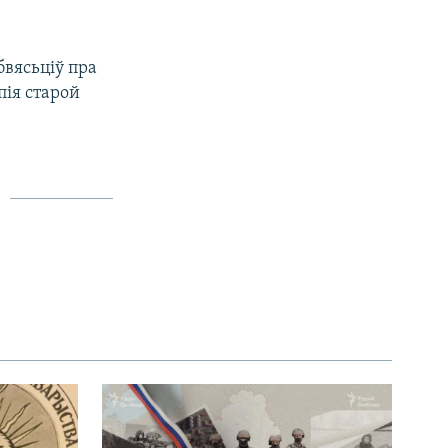
бвясьціў пра
пія старой