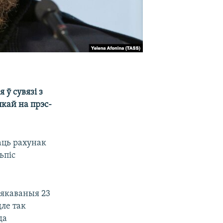
 ў сувязі з
кай на прэс-
аць рахунак
ьпіс
лякаваныя 23
ле так
да