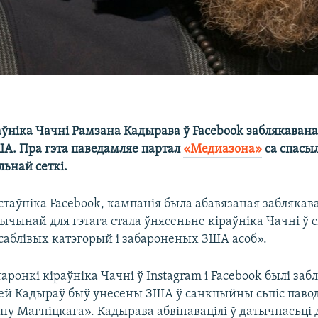
ўніка Чачні Рамзана Кадырава ў Facebook заблякаваная
А. Пра гэта паведамляе партал
«Медиазона»
са спасыл
ьнай сеткі.
стаўніка Facebook, кампанія была абавязаная заблякав
чынай для гэтага стала ўнясеньне кіраўніка Чачні ў с
саблівых катэгорый і забароненых ЗША асоб».
ронкі кіраўніка Чачні ў Instagram і Facebook былі заб
ей Кадыраў быў унесены ЗША ў санкцыйны сьпіс павод
ну Магніцкага». Кадырава абвінавацілі ў датычнасьці 