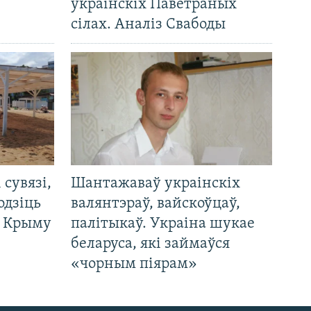
ўкраінскіх Паветраных
сілах. Аналіз Свабоды
і сувязі,
Шантажаваў украінскіх
одзіць
валянтэраў, вайскоўцаў,
а Крыму
палітыкаў. Украіна шукае
беларуса, які займаўся
«чорным піярам»