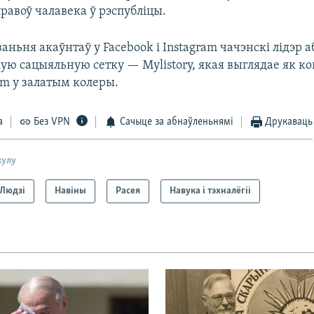
равоў чалавека ў рэспубліцы.
аньня акаўнтаў у Facebook і Instagram чачэнскі лідэр а
ую сацыяльную сетку — Mylistory, якая выглядае як ко
ram у залатым колеры.
а
Без VPN
Сачыце за абнаўленьнямі
Друкаваць
кулу
Людзі
Навіны
Расея
Навука і тэхналёгіі