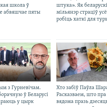
кая школа ў
штука». Як беларуск
е абвяшчае пяты
мільянэр страціў усё
робіць хаткі для тур
ым з Гурневічам.
Хто забіў Паўла Шар
борачную ў Беларусі
Расказваем, што пра
араюць у цырк
вядома празь дзесяць