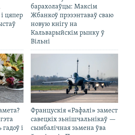
і
барахолаўцы: Максім
 і цяпер
Жбанкоў прэзэнтаваў сваю
ыстаў
новую кнігу на
Кальварыйскім рынку ў
Вільні
амета?
Францускія «Рафалі» замест
 гэта
савецкіх зьнішчальнікаў —
 гадоў і
сымбалічная зьмена ўва