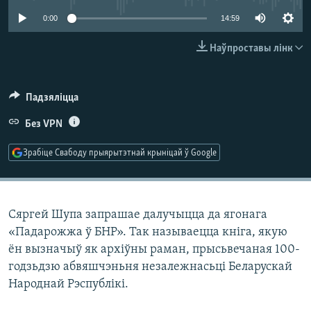
КУЛЬТУРА
МОВА
0:00
14:59
КАЛЯНДАР
НА ХВАЛЯХ СВАБОДЫ
Наўпроставы лінк
Падзяліцца
Без VPN
Зрабіце Свабоду прыярытэтнай крыніцай ў Google
Сяргей Шупа запрашае далучыцца да ягонага
«Падарожжа ў БНР». Так называецца кніга, якую
ён вызначыў як архіўны раман, прысьвечаная 100-
годзьдзю абвяшчэньня незалежнасьці Беларускай
Народнай Рэспублікі.