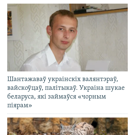
Шантажаваў украінскіх валянтэраў,
вайскоўцаў, палітыкаў. Украіна шукае
беларуса, які займаўся «чорным
піярам»