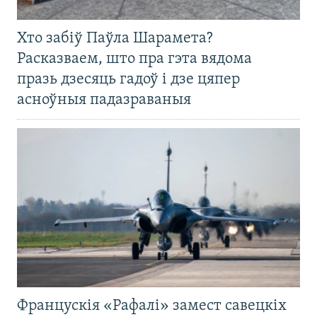
Хто забіў Паўла Шарамета?
Расказваем, што пра гэта вядома
празь дзесяць гадоў і дзе цяпер
асноўныя падазраваныя
Францускія «Рафалі» замест савецкіх