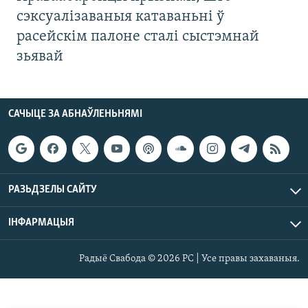
сэксуалізаваныя катаваньні ў
расейскім палоне сталі сыстэмнай
зьявай
САЧЫЦЕ ЗА АБНАЎЛЕНЬНЯМІ
РАЗЬДЗЕЛЫ САЙТУ
ІНФАРМАЦЫЯ
Радыё Свабода © 2026 РС | Усе правы захаваныя.