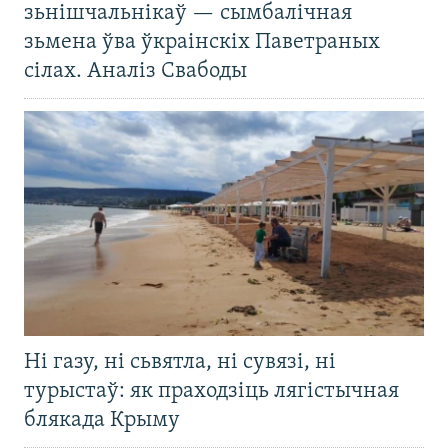
зьнішчальнікаў — сымбалічная
зьмена ўва ўкраінскіх Паветраных
сілах. Аналіз Свабоды
Ні газу, ні сьвятла, ні сувязі, ні
турыстаў: як праходзіць лягістычная
блякада Крыму