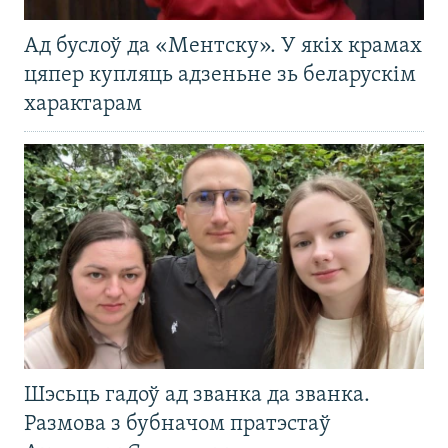
Ад буслоў да «Ментску». У якіх крамах
цяпер купляць адзеньне зь беларускім
характарам
Шэсьць гадоў ад званка да званка.
Размова з бубначом пратэстаў