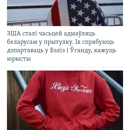
ЗША сталі часьцей адмаўляць
беларусам у прытулку. Іх спрабуюць
дэпартаваць у Бэліз і Ўганду, кажуць
юрысты