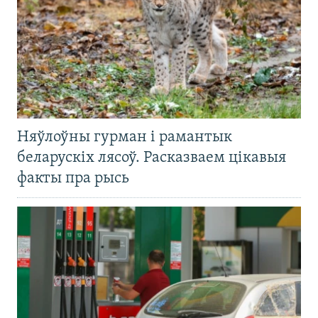
Няўлоўны гурман і рамантык
беларускіх лясоў. Расказваем цікавыя
факты пра рысь