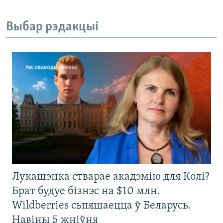
Выбар рэдакцыі
Лукашэнка стварае акадэмію для Колі?
Брат будуе бізнэс на $10 млн.
Wildberries сьпяшаецца ў Беларусь.
Навіны 5 жніўня