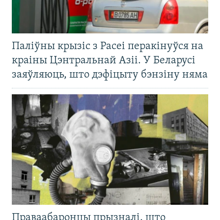
Паліўны крызіс з Расеі перакінуўся на
краіны Цэнтральнай Азіі. У Беларусі
заяўляюць, што дэфіцыту бэнзіну няма
Праваабаронцы прызналі, што