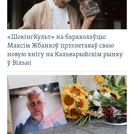
«ШокінгКульт» на барахолаўцы:
Максім Жбанкоў прэзэнтаваў сваю
новую кнігу на Кальварыйскім рынку
ў Вільні