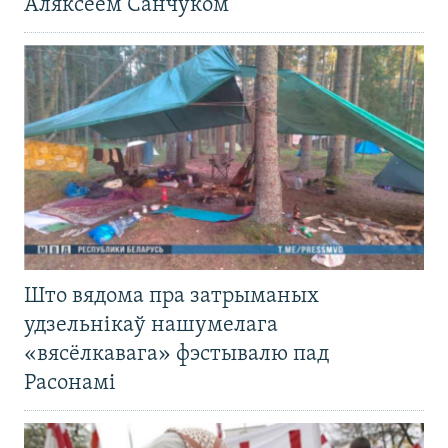
Аляксеем Санчуком
Што вядома пра затрыманых
удзельнікаў нашумелага
«вясёлкавага» фэстывалю пад
Расонамі