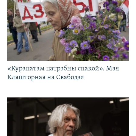
«Курапатам патрэбны спакой». Мая
Кляшторная на Свабодзе