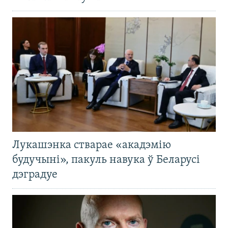
Лукашэнка стварае «акадэмію
будучыні», пакуль навука ў Беларусі
дэградуе