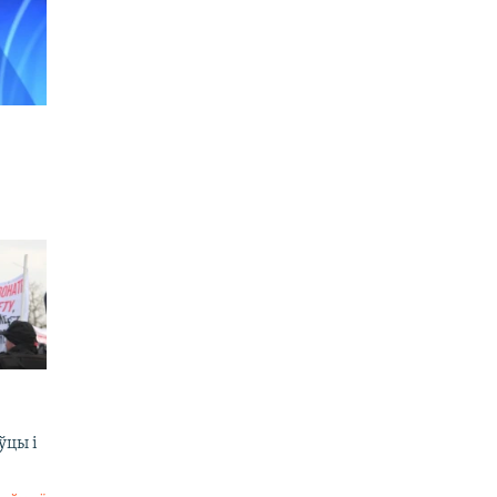
ўцы і