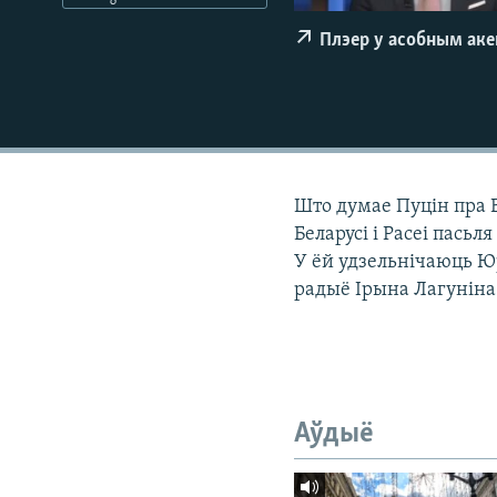
КАЛЯНДАР
НА ХВАЛЯХ СВАБОДЫ
Плэер у асобным ак
Што думае Пуцін пра Б
Беларусі і Расеі пасьл
У ёй удзельнічаюць Ю
радыё Ірына Лагуніна
Аўдыё