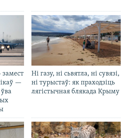
 замест
Ні газу, ні сьвятла, ні сувязі,
нікаў —
ні турыстаў: як праходзіць
 ўва
лягістычная блякада Крыму
ных
ды