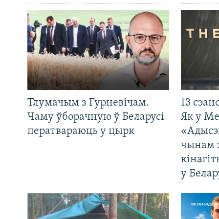
Тлумачым з Гурневічам.
13 сэан
Чаму ўборачную ў Беларусі
Як у М
ператвараюць у цырк
«Адысэ
чынам 
кінагі
у Белар