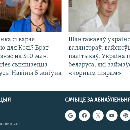
нка стварае
Шантажаваў украінс
ю для Колі? Брат
валянтэраў, вайскоў
ізнэс на $10 млн.
палітыкаў. Украіна 
ries сьпяшаецца
беларуса, які займаў
усь. Навіны 5 жніўня
«чорным піярам»
АЦЫЯ
САЧЫЦЕ ЗА АБНАЎЛЕНЬН
якаваньне