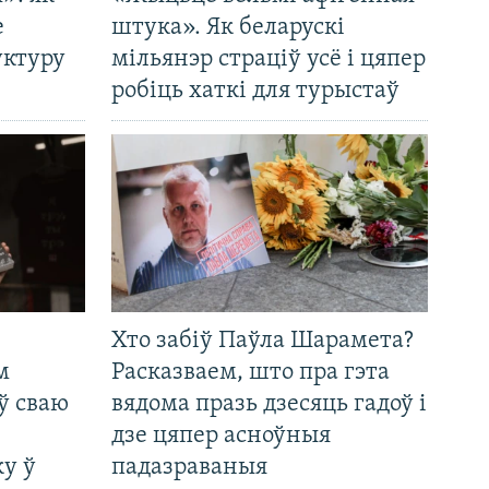
е
штука». Як беларускі
уктуру
мільянэр страціў усё і цяпер
робіць хаткі для турыстаў
Хто забіў Паўла Шарамета?
м
Расказваем, што пра гэта
ў сваю
вядома празь дзесяць гадоў і
дзе цяпер асноўныя
у ў
падазраваныя