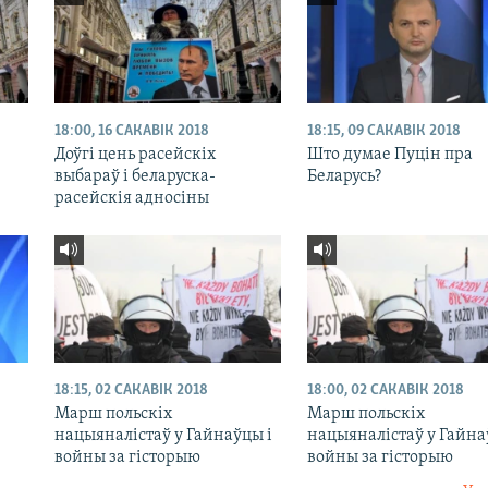
18:00, 16 САКАВІК 2018
18:15, 09 САКАВІК 2018
Доўгі цень расейскіх
Што думае Пуцін пра
выбараў і беларуска-
Беларусь?
расейскія адносіны
18:15, 02 САКАВІК 2018
18:00, 02 САКАВІК 2018
Марш польскіх
Марш польскіх
нацыяналістаў у Гайнаўцы і
нацыяналістаў у Гайна
войны за гісторыю
войны за гісторыю