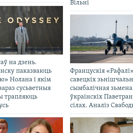
Вільні
саў на дзень.
енску паказваюць
Францускія «Рафалі»
ю» Нолана і якім
савецкіх зьнішчаль
зараз сусьветныя
сымбалічная зьмена
ты трапляюць
ўкраінскіх Паветра
усь
сілах. Аналіз Свабо