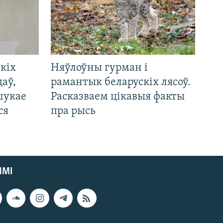
кіх
Няўлоўны гурман і
цаў,
рамантык беларускіх лясоў.
шукае
Расказваем цікавыя факты
ся
пра рысь
ЯМІ