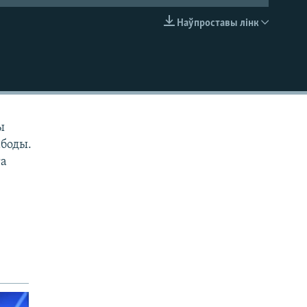
Наўпроставы лінк
EMBED
ы
абоды.
га