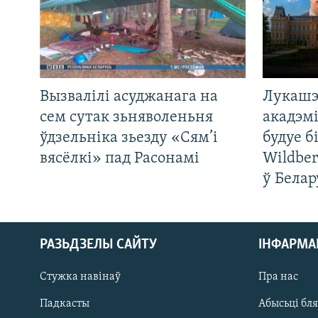
Вызвалілі асуджанага на
Лукашэ
сем сутак зьняволеньня
акадэмі
ўдзельніка зьезду «Сям’і
будуе б
вясёлкі» пад Расонамі
Wildber
ў Белар
РАЗЬДЗЕЛЫ САЙТУ
ІНФАРМ
Стужка навінаў
Пра нас
Падкасты
Абысьці бл