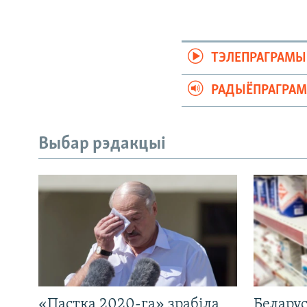
ТЭЛЕПРАГРАМЫ
РАДЫЁПРАГРА
Выбар рэдакцыі
«Пастка 2020-га» зрабіла
Беларус