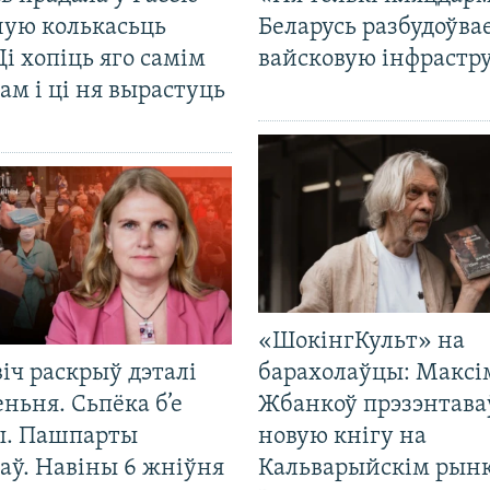
ную колькасьць
Беларусь разбудоўва
Ці хопіць яго самім
вайсковую інфрастр
ам і ці ня вырастуць
«ШокінгКульт» на
іч раскрыў дэталі
барахолаўцы: Максі
ньня. Сьпёка б’е
Жбанкоў прэзэнтава
ы. Пашпарты
новую кнігу на
аў. Навіны 6 жніўня
Кальварыйскім рынк