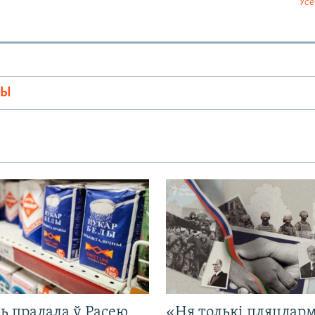
Усе
МЫ
ь прадала ў Расею
«Ня толькі пляцдарм