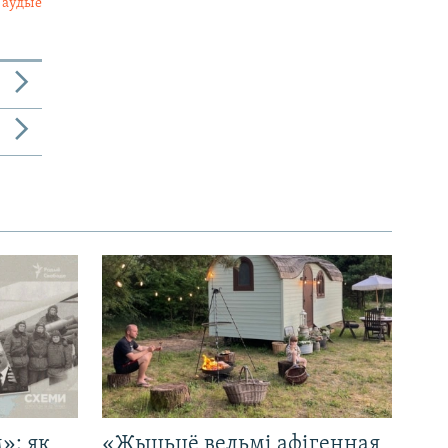
 аўдыё
»: як
«Жыцьцё вельмі афігенная