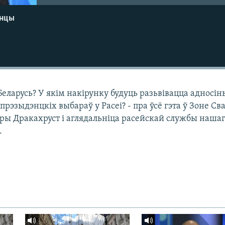
енцы
еларусь? У якім накірунку будуць разьвівацца адносін
я прэзыдэнцкіх выбараў у Расеі? - пра ўсё гэта ў Зоне Св
ры Дракахруст і аглядальніца расейскай службы наша
.