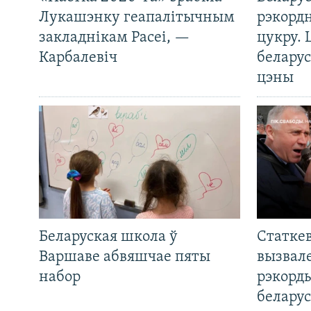
Лукашэнку геапалітычным
рэкорд
закладнікам Расеі, —
цукру. 
Карбалевіч
беларус
цэны
Беларуская школа ў
Статкев
Варшаве абвяшчае пяты
вызвале
набор
рэкорд
беларус