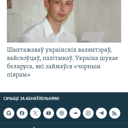
Шантажаваў украінскіх валянтэраў,
вайскоўцаў, палітыкаў. Украіна шукае
беларуса, які займаўся «чорным
піярам»
САЧЫЦЕ ЗА АБНАЎЛЕНЬНЯМІ