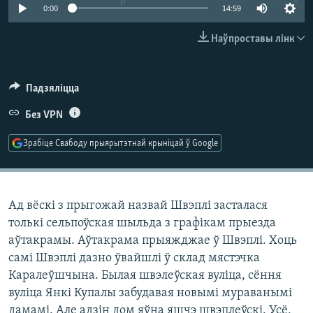
КУЛЬТУРА
МОВА
0:00
14:59
КАЛЯНДАР
НА ХВАЛЯХ СВАБОДЫ
Наўпроставы лінк
Падзяліцца
Без VPN
Зрабіце Свабоду прыярытэтнай крыніцай ў Google
Ад вёскі з прыгожай назвай Швэплі засталася
толькі сельпоўская шыльда з графікам прыезда
аўтакрамы. Аўтакрама прыяжджае ў Швэплі. Хоць
самі Швэплі дазно ўвайшлі ў склад мястэчка
Каралеўшчына. Былая швэлеўская вуліца, сёння
вуліца Янкі Купалы забудавая новымі мураванымі
дамамі. Але адзін дом яўна яшчэ швэплеўскі. Усё,