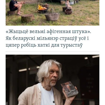
«Жыцьцё вельмі афігенная штука».
Як беларускі мільянэр страціў усё і
цяпер робіць хаткі для турыстаў