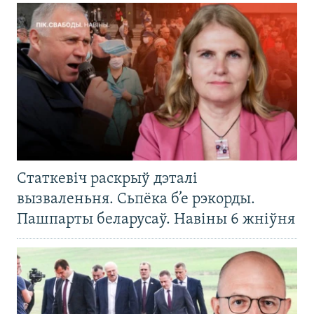
Статкевіч раскрыў дэталі
вызваленьня. Сьпёка б’е рэкорды.
Пашпарты беларусаў. Навіны 6 жніўня