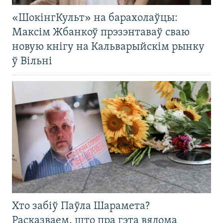
«ШокінгКульт» на барахолаўцы:
Максім Жбанкоў прэзэнтаваў сваю
новую кнігу на Кальварыйскім рынку
ў Вільні
Хто забіў Паўла Шарамета?
Расказваем, што пра гэта вядома