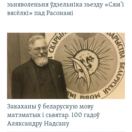
зьняволеньня ўдзельніка зьезду «Сям’і
вясёлкі» пад Расонамі
Закаханы ў беларускую мову
матэматык і сьвятар. 100 гадоў
Аляксандру Надсану