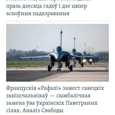
празь дзесяць гадоў і дзе цяпер
асноўныя падазраваныя
Францускія «Рафалі» замест савецкіх
зьнішчальнікаў — сымбалічная
зьмена ўва ўкраінскіх Паветраных
сілах. Аналіз Свабоды