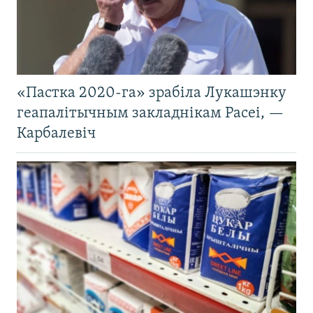
«Пастка 2020-га» зрабіла Лукашэнку
геапалітычным закладнікам Расеі, —
Карбалевіч