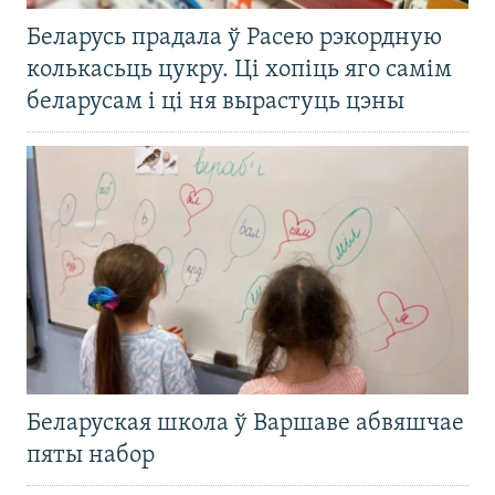
Беларусь прадала ў Расею рэкордную
колькасьць цукру. Ці хопіць яго самім
беларусам і ці ня вырастуць цэны
Беларуская школа ў Варшаве абвяшчае
пяты набор