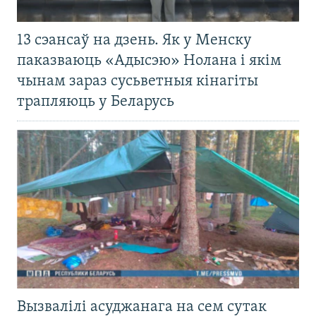
13 сэансаў на дзень. Як у Менску
паказваюць «Адысэю» Нолана і якім
чынам зараз сусьветныя кінагіты
трапляюць у Беларусь
Вызвалілі асуджанага на сем сутак