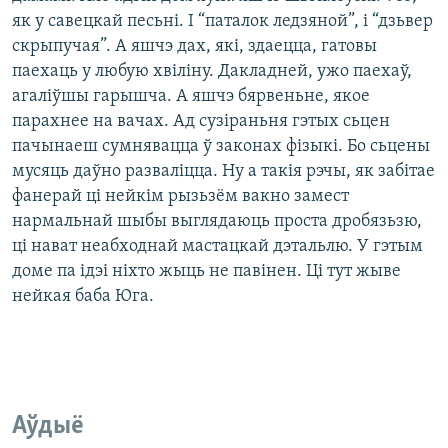
як у савецкай песьні. І “паталок ледзяной”, і “дзьвер
скрыпучая”. А яшчэ дах, які, здаецца, гатовы
паехаць у любую хвіліну. Дакладней, ужо паехаў,
агаліўшы гарышча. А яшчэ бярвеньне, якое
парахнее на вачах. Ад сузіраньня гэтых сьцен
пачынаеш сумнявацца ў законах фізыкі. Бо сьцены
мусяць даўно разваліцца. Ну а такія рэчы, як забітае
фанерай ці нейкім рызьзём вакно замест
нармальнай шыбы выглядаюць проста дробязьзю,
ці нават неабходнай мастацкай дэтальлю. У гэтым
доме па ідэі ніхто жыць не павінен. Ці тут жыве
нейкая баба Юга.
Аўдыё