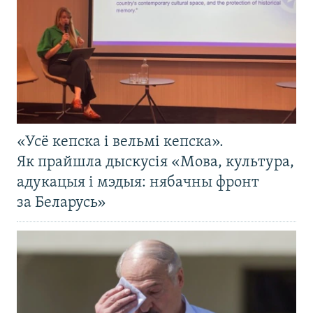
«Усё кепска і вельмі кепска».
Як прайшла дыскусія «Мова, культура,
адукацыя і мэдыя: нябачны фронт
за Беларусь»