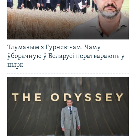
Тлумачым з Гурневічам. Чаму
ўборачную ў Беларусі ператвараюць у
цырк