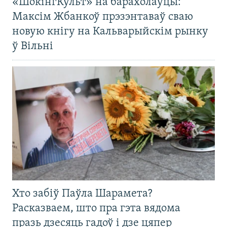
«ШокінгКульт» на барахолаўцы:
Максім Жбанкоў прэзэнтаваў сваю
новую кнігу на Кальварыйскім рынку
ў Вільні
Хто забіў Паўла Шарамета?
Расказваем, што пра гэта вядома
празь дзесяць гадоў і дзе цяпер