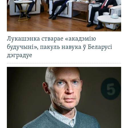
Лукашэнка стварае «акадэмію
будучыні», пакуль навука ў Беларусі
дэградуе