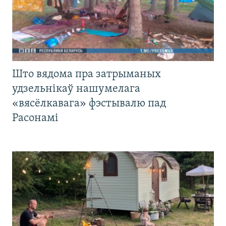
Што вядома пра затрыманых
удзельнікаў нашумелага
«вясёлкавага» фэстывалю пад
Расонамі