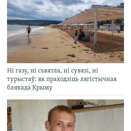
Ні газу, ні сьвятла, ні сувязі, ні
турыстаў: як праходзіць лягістычная
блякада Крыму