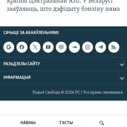
краіны Цэнтральнай Азіі. У Беларусі
заяўляюць, што дэфіцыту бэнзіну няма
САЧЫЦЕ ЗА АБНАЎЛЕНЬНЯМІ
РАЗЬДЗЕЛЫ САЙТУ
ІНФАРМАЦЫЯ
Радыё Свабода © 2026 РС | Усе правы захаваныя.
НАВІНЫ
ТЭСТЫ