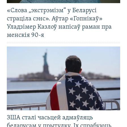
«Слова „экстрэмізм“ у Беларусі
страціла сэнс». Аўтар «Гопнікаў»
Уладзімер Казлоў напісаў раман пра
менскія 90-я
ЗША сталі часьцей адмаўляць
беларусам у прытулку. Іх спрабуюць