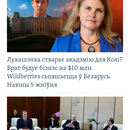
Лукашэнка стварае акадэмію для Колі?
Брат будуе бізнэс на $10 млн.
Wildberries сьпяшаецца ў Беларусь.
Навіны 5 жніўня