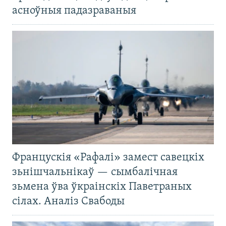
асноўныя падазраваныя
Францускія «Рафалі» замест савецкіх
зьнішчальнікаў — сымбалічная
зьмена ўва ўкраінскіх Паветраных
сілах. Аналіз Свабоды