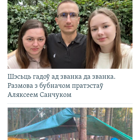
Шэсьць гадоў ад званка да званка.
Размова з бубначом пратэстаў
Аляксеем Санчуком