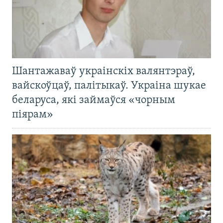
Шантажаваў украінскіх валянтэраў,
вайскоўцаў, палітыкаў. Украіна шукае
беларуса, які займаўся «чорным
піярам»