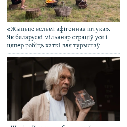
«Жыцьцё вельмі афігенная штука».
Як беларускі мільянэр страціў усё і
цяпер робіць хаткі для турыстаў