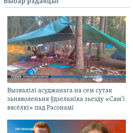
Выбар рэдакцыі
Вызвалілі асуджанага на сем сутак
зьняволеньня ўдзельніка зьезду «Сям’і
вясёлкі» пад Расонамі