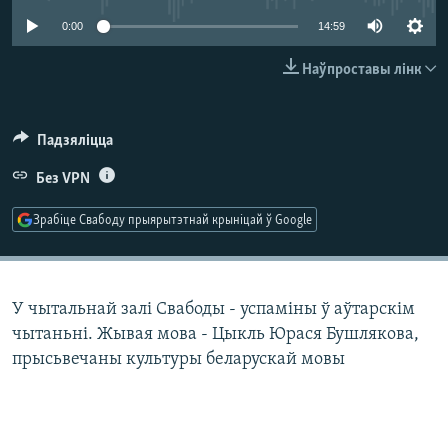
КУЛЬТУРА
МОВА
0:00
14:59
КАЛЯНДАР
НА ХВАЛЯХ СВАБОДЫ
Наўпроставы лінк
Падзяліцца
Без VPN
Зрабіце Свабоду прыярытэтнай крыніцай ў Google
У чытальнай залі Свабоды - успаміны ў аўтарскім
чытаньні. Жывая мова - Цыкль Юрася Бушлякова,
прысьвечаны культуры беларускай мовы