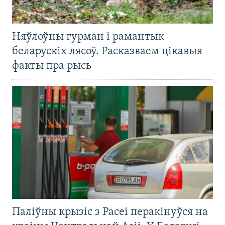
Няўлоўны гурман і рамантык
беларускіх лясоў. Расказваем цікавыя
факты пра рысь
Паліўны крызіс з Расеі перакінуўся на