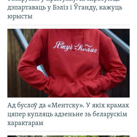
дэпартаваць у Бэліз і Ўганду, кажуць
юрысты
Ад буслоў да «Ментску». У якіх крамах
цяпер купляць адзеньне зь беларускім
характарам