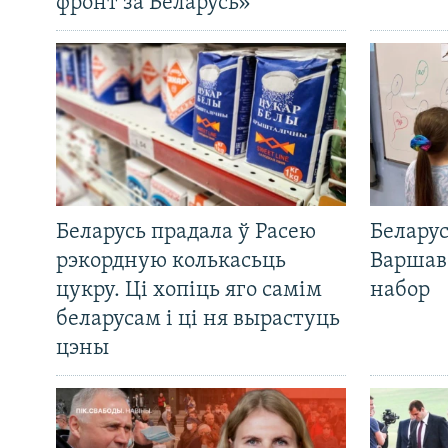
фронт за Беларусь»
Беларусь прадала ў Расею
Беларус
рэкордную колькасьць
Варшав
цукру. Ці хопіць яго самім
набор
беларусам і ці ня вырастуць
цэны