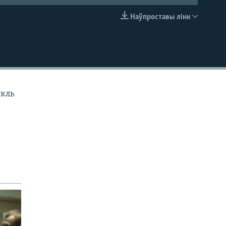
Наўпроставы лінк
EMBED
ыкль