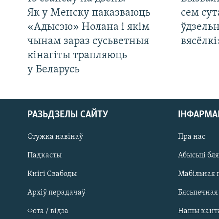
Як у Менску паказваюць
сем сут
«Адысэю» Нолана і якім
ўдзельн
чынам зараз сусьветныя
вясёлкі
кінагіты трапляюць
у Беларусь
РАЗЬДЗЕЛЫ САЙТУ
ІНФАРМ
Стужка навінаў
Пра нас
Падкасты
Абысьці бл
Кнігі Свабоды
Мабільная 
Архіў перадачаў
Бясьпечная
Фота / відэа
Нашы кант