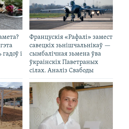
амета?
Францускія «Рафалі» замест
 гэта
савецкіх зьнішчальнікаў —
 гадоў і
сымбалічная зьмена ўва
ўкраінскіх Паветраных
сілах. Аналіз Свабоды