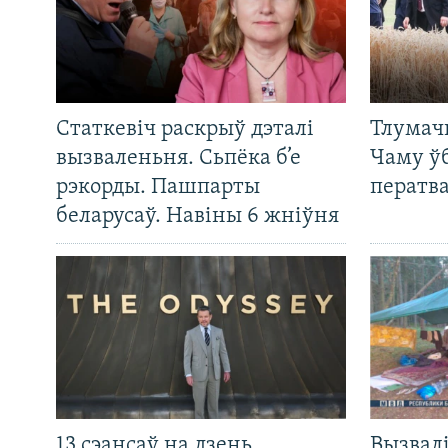
Статкевіч раскрыў дэталі
Тлумач
вызваленьня. Сьпёка б’е
Чаму ў
рэкорды. Пашпарты
ператв
беларусаў. Навіны 6 жніўня
13 сэансаў на дзень.
Вызвалі