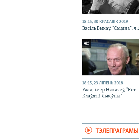
18:15, 30 КРАСАВІК 2019
Васіль Быкаў. "Сьцяна". ч.
18:15, 23 ЛІПЕНЬ 2018
Уладзімер Някляеў, "Кот
Клаўдзіі Львоўны"
ТЭЛЕПРАГРАМЫ