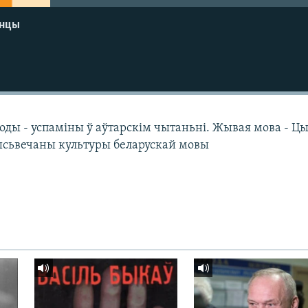
енцы
оды - успаміны ў аўтарскім чытаньні. Жывая мова - Ц
ысьвечаны культуры беларускай мовы