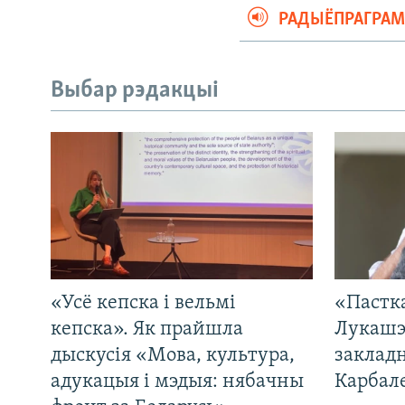
РАДЫЁПРАГРА
Выбар рэдакцыі
«Усё кепска і вельмі
«Пастка
кепска». Як прайшла
Лукашэ
дыскусія «Мова, культура,
закладн
адукацыя і мэдыя: нябачны
Карбал