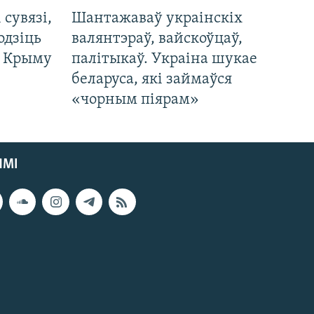
і сувязі,
Шантажаваў украінскіх
одзіць
валянтэраў, вайскоўцаў,
а Крыму
палітыкаў. Украіна шукае
беларуса, які займаўся
«чорным піярам»
ЯМІ