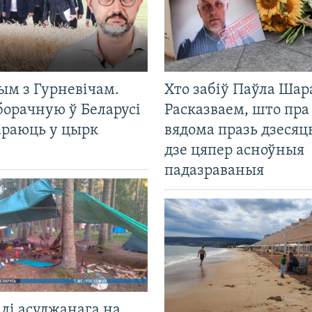
ым з Гурневічам.
Хто забіў Паўла Шар
борачную ў Беларусі
Расказваем, што пра
араюць у цырк
вядома празь дзесяць
дзе цяпер асноўныя
падазраваныя
лі асуджанага на