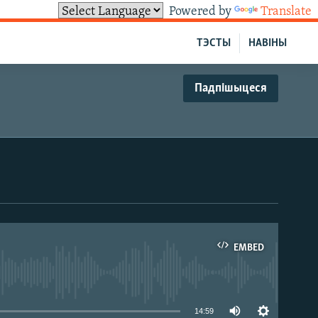
Powered by
Translate
ТЭСТЫ
НАВІНЫ
Падпішыцеся
EMBED
able
14:59