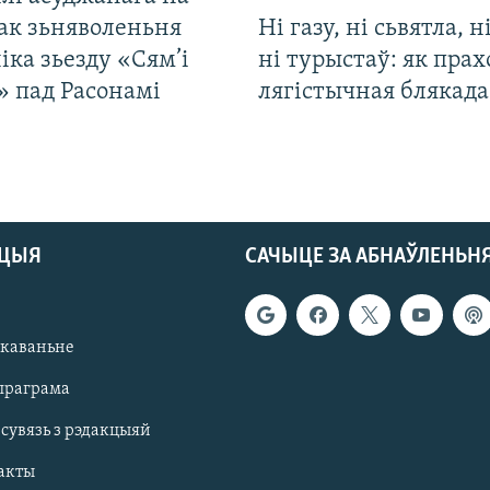
ак зьняволеньня
Ні газу, ні сьвятла, н
іка зьезду «Сям’і
ні турыстаў: як прах
» пад Расонамі
лягістычная блякад
АЦЫЯ
САЧЫЦЕ ЗА АБНАЎЛЕНЬН
якаваньне
праграма
 сувязь з рэдакцыяй
акты