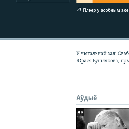
КАЛЯНДАР
НА ХВАЛЯХ СВАБОДЫ
Плэер у асобным ак
У чытальнай залі Сваб
Юрася Бушлякова, пр
Аўдыё