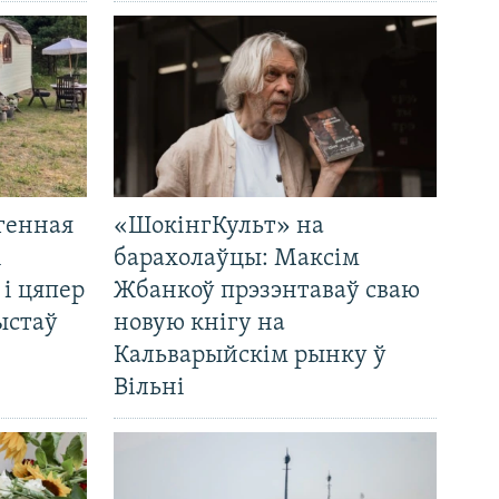
генная
«ШокінгКульт» на
і
барахолаўцы: Максім
 і цяпер
Жбанкоў прэзэнтаваў сваю
ыстаў
новую кнігу на
Кальварыйскім рынку ў
Вільні