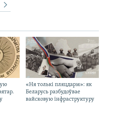
кую
«Ня толькі пляцдарм»: як
вятар.
Беларусь разбудоўвае
у
вайсковую інфраструктуру