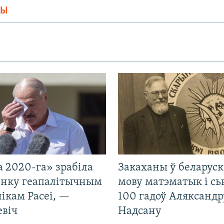
МЫ
 2020-га» зрабіла
Закаханы ў беларус
нку геапалітычным
мову матэматык і сь
ікам Расеі, —
100 гадоў Аляксандр
евіч
Надсану