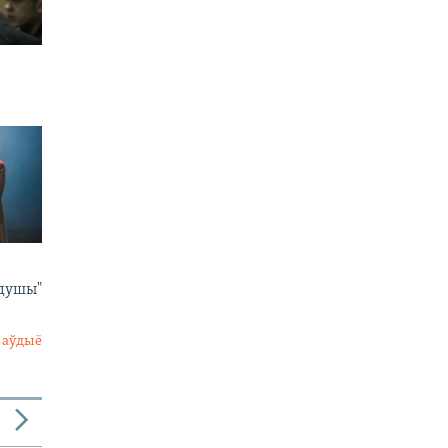
 душы"
 аўдыё