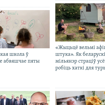
«Жыцьцё вельмі афі
кая школа ў
штука». Як беларуск
е абвяшчае пяты
мільянэр страціў усё
робіць хаткі для тур