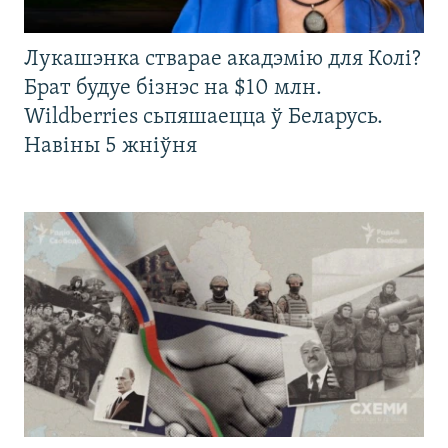
Лукашэнка стварае акадэмію для Колі?
Брат будуе бізнэс на $10 млн.
Wildberries сьпяшаецца ў Беларусь.
Навіны 5 жніўня