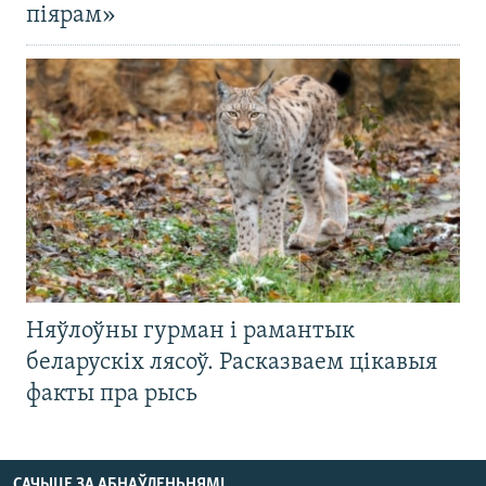
піярам»
Няўлоўны гурман і рамантык
беларускіх лясоў. Расказваем цікавыя
факты пра рысь
САЧЫЦЕ ЗА АБНАЎЛЕНЬНЯМІ