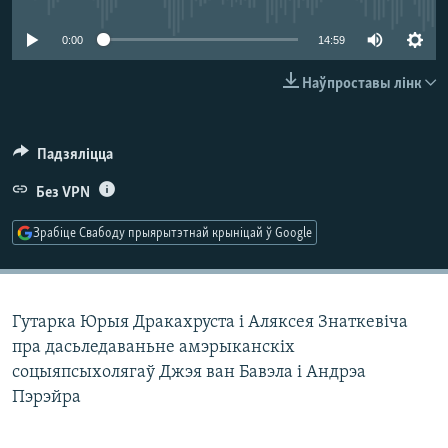
КУЛЬТУРА
МОВА
0:00
14:59
КАЛЯНДАР
НА ХВАЛЯХ СВАБОДЫ
Наўпроставы лінк
Падзяліцца
Без VPN
Зрабіце Свабоду прыярытэтнай крыніцай ў Google
Гутарка Юрыя Дракахруста і Аляксея Знаткевіча
пра дасьледаваньне амэрыканскіх
соцыяпсыхолягаў Джэя ван Бавэла і Андрэа
Пэрэйра