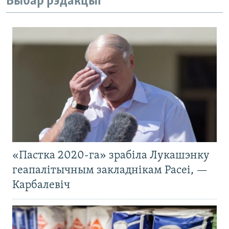
Выбар рэдакцыі
«Пастка 2020-га» зрабіла Лукашэнку
геапалітычным закладнікам Расеі, —
Карбалевіч