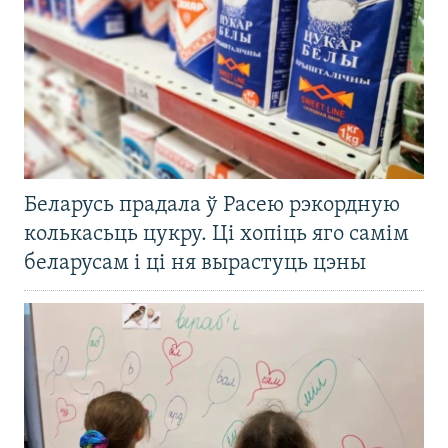
Беларусь прадала ў Расею рэкордную
колькасьць цукру. Ці хопіць яго самім
беларусам і ці ня вырастуць цэны