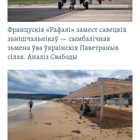
Францускія «Рафалі» замест савецкіх
зьнішчальнікаў — сымбалічная
зьмена ўва ўкраінскіх Паветраных
сілах. Аналіз Свабоды