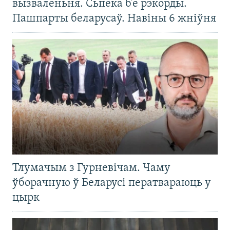
вызваленьня. Сьпёка б’е рэкорды.
Пашпарты беларусаў. Навіны 6 жніўня
Тлумачым з Гурневічам. Чаму
ўборачную ў Беларусі ператвараюць у
цырк