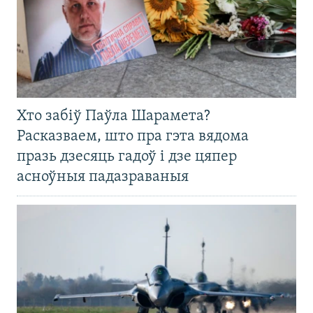
Хто забіў Паўла Шарамета?
Расказваем, што пра гэта вядома
празь дзесяць гадоў і дзе цяпер
асноўныя падазраваныя