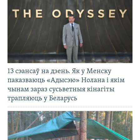
13 сэансаў на дзень. Як у Менску
паказваюць «Адысэю» Нолана і якім
чынам зараз сусьветныя кінагіты
трапляюць у Беларусь