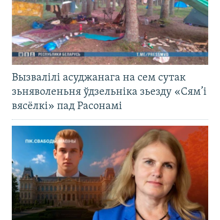
Вызвалілі асуджанага на сем сутак
зьняволеньня ўдзельніка зьезду «Сям’і
вясёлкі» пад Расонамі