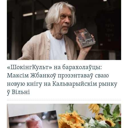
«ШокінгКульт» на барахолаўцы:
Максім Жбанкоў прэзэнтаваў сваю
новую кнігу на Кальварыйскім рынку
ў Вільні