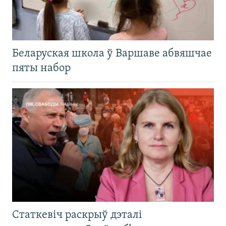
Беларуская школа ў Варшаве абвяшчае
пяты набор
Статкевіч раскрыў дэталі