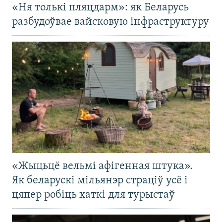
«Ня толькі пляцдарм»: як Беларусь
разбудоўвае вайсковую інфраструктуру
«Жыцьцё вельмі афігенная штука».
Як беларускі мільянэр страціў усё і
цяпер робіць хаткі для турыстаў