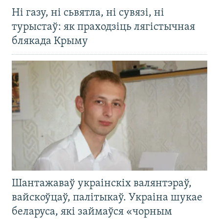
Ні газу, ні сьвятла, ні сувязі, ні
турыстаў: як праходзіць лягістычная
блякада Крыму
Шантажаваў украінскіх валянтэраў,
вайскоўцаў, палітыкаў. Украіна шукае
беларуса, які займаўся «чорным