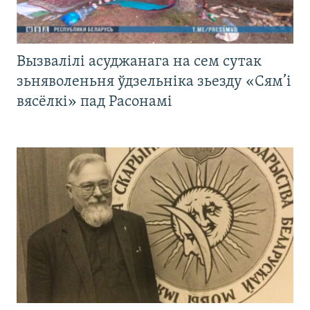
Вызвалілі асуджанага на сем сутак
зьняволеньня ўдзельніка зьезду «Сям’і
вясёлкі» пад Расонамі