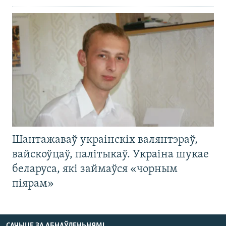
Шантажаваў украінскіх валянтэраў,
вайскоўцаў, палітыкаў. Украіна шукае
беларуса, які займаўся «чорным
піярам»