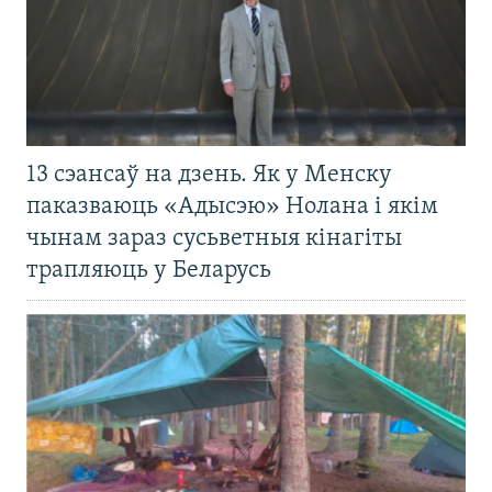
13 сэансаў на дзень. Як у Менску
паказваюць «Адысэю» Нолана і якім
чынам зараз сусьветныя кінагіты
трапляюць у Беларусь