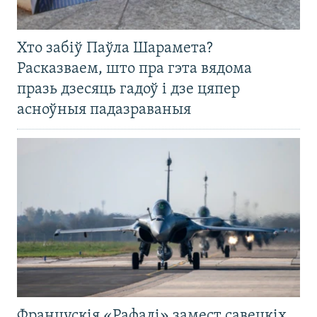
Хто забіў Паўла Шарамета?
Расказваем, што пра гэта вядома
празь дзесяць гадоў і дзе цяпер
асноўныя падазраваныя
Францускія «Рафалі» замест савецкіх