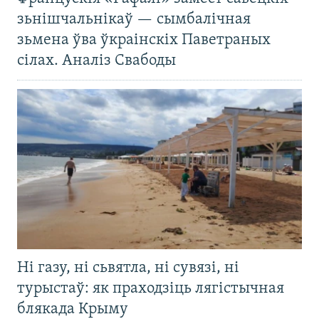
зьнішчальнікаў — сымбалічная
зьмена ўва ўкраінскіх Паветраных
сілах. Аналіз Свабоды
Ні газу, ні сьвятла, ні сувязі, ні
турыстаў: як праходзіць лягістычная
блякада Крыму