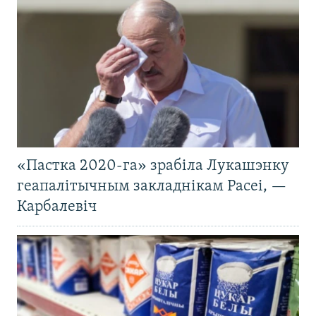
«Пастка 2020-га» зрабіла Лукашэнку
геапалітычным закладнікам Расеі, —
Карбалевіч