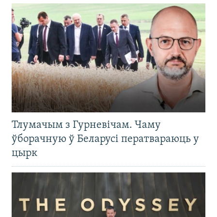
Тлумачым з Гурневічам. Чаму
ўборачную ў Беларусі ператвараюць у
цырк