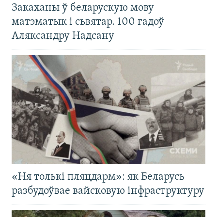
Закаханы ў беларускую мову
матэматык і сьвятар. 100 гадоў
Аляксандру Надсану
«Ня толькі пляцдарм»: як Беларусь
разбудоўвае вайсковую інфраструктуру