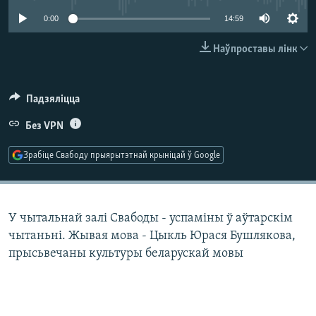
КУЛЬТУРА
МОВА
0:00
14:59
КАЛЯНДАР
НА ХВАЛЯХ СВАБОДЫ
Наўпроставы лінк
Падзяліцца
Без VPN
Зрабіце Свабоду прыярытэтнай крыніцай ў Google
У чытальнай залі Свабоды - успаміны ў аўтарскім
чытаньні. Жывая мова - Цыкль Юрася Бушлякова,
прысьвечаны культуры беларускай мовы