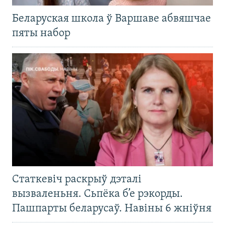
Беларуская школа ў Варшаве абвяшчае
пяты набор
Статкевіч раскрыў дэталі
вызваленьня. Сьпёка б’е рэкорды.
Пашпарты беларусаў. Навіны 6 жніўня