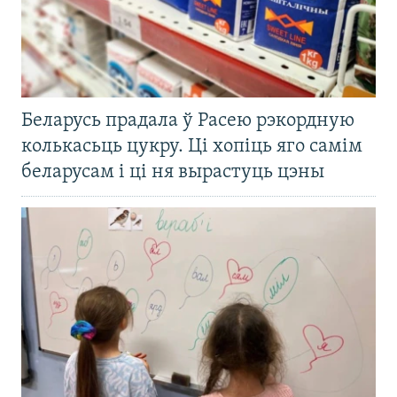
Беларусь прадала ў Расею рэкордную
колькасьць цукру. Ці хопіць яго самім
беларусам і ці ня вырастуць цэны