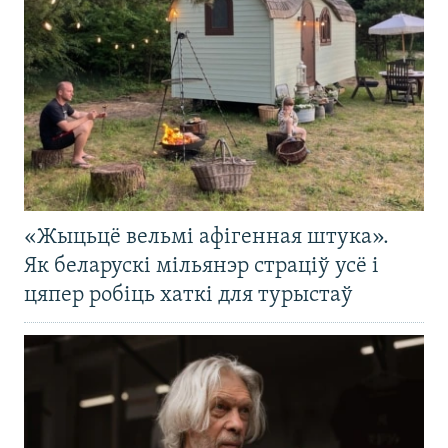
«Жыцьцё вельмі афігенная штука».
Як беларускі мільянэр страціў усё і
цяпер робіць хаткі для турыстаў