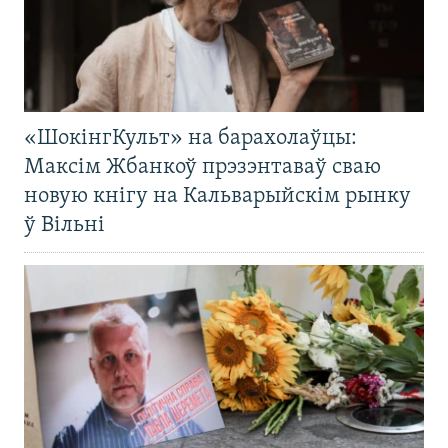
«ШокінгКульт» на барахолаўцы:
Максім Жбанкоў прэзэнтаваў сваю
новую кнігу на Кальварыйскім рынку
ў Вільні