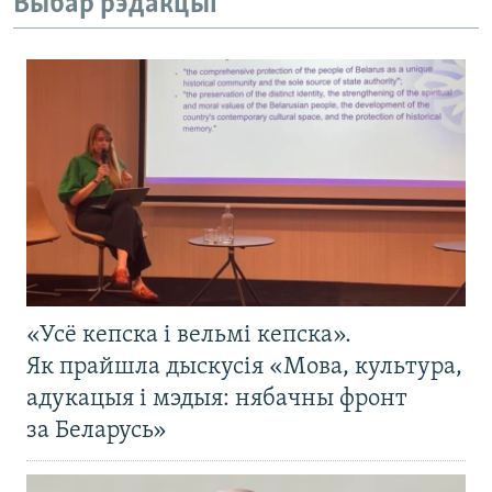
Выбар рэдакцыі
«Усё кепска і вельмі кепска».
Як прайшла дыскусія «Мова, культура,
адукацыя і мэдыя: нябачны фронт
за Беларусь»