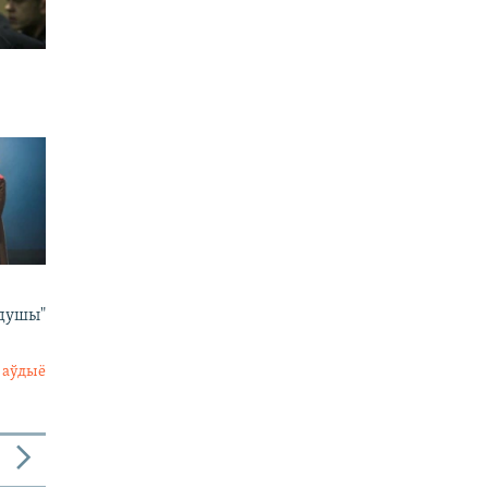
 душы"
 аўдыё