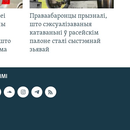
еі
Праваабаронцы прызналі,
ны
што сэксуалізаваныя
катаваньні ў расейскім
 што
палоне сталі сыстэмнай
яма
зьявай
ЯМІ