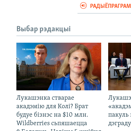
РАДЫЁПРАГРА
Выбар рэдакцыі
Лукашэнка стварае
Лукашэ
акадэмію для Колі? Брат
«акадэ
будуе бізнэс на $10 млн.
пакуль 
Wildberries сьпяшаецца
дэграду