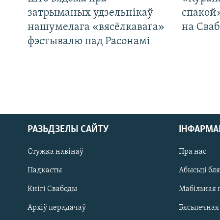
затрыманых удзельнікаў
спакой
нашумелага «вясёлкавага»
на Сваб
фэстывалю пад Расонамі
РАЗЬДЗЕЛЫ САЙТУ
ІНФАРМ
Стужка навінаў
Пра нас
Падкасты
Абысьці бл
Кнігі Свабоды
Мабільная 
САЧЫЦЕ ЗА АБНАЎЛЕНЬНЯМІ
Архіў перадачаў
Бясьпечная