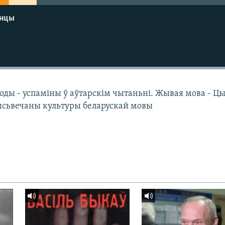
енцы
оды - успаміны ў аўтарскім чытаньні. Жывая мова - Ц
ысьвечаны культуры беларускай мовы