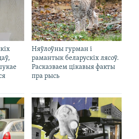
кіх
Няўлоўны гурман і
цаў,
рамантык беларускіх лясоў.
шукае
Расказваем цікавыя факты
ся
пра рысь