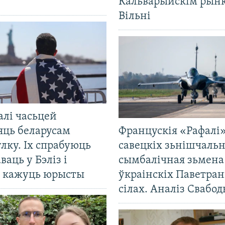
Кальварыйскім рынк
Вільні
алі часьцей
яць беларусам
Францускія «Рафалі»
лку. Іх спрабуюць
савецкіх зьнішчаль
ваць у Бэліз і
сымбалічная зьмена
, кажуць юрысты
ўкраінскіх Паветра
сілах. Аналіз Свабо