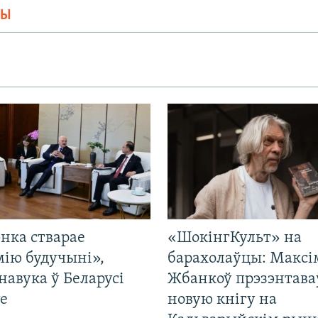
МЫ
нка стварае
«ШокінгКульт» на
мію будучыні»,
барахолаўцы: Максі
навука ў Беларусі
Жбанкоў прэзэнтава
е
новую кнігу на