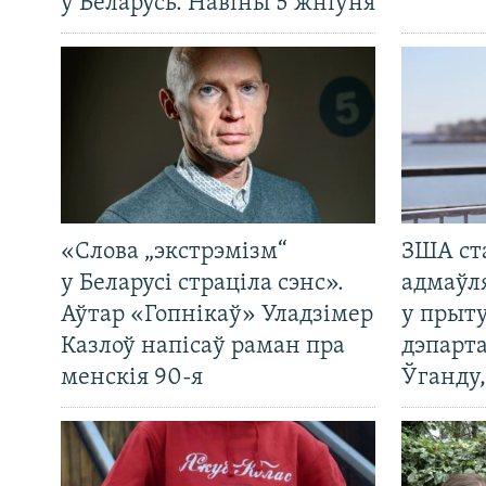
ў Беларусь. Навіны 5 жніўня
«Слова „экстрэмізм“
ЗША ст
у Беларусі страціла сэнс».
адмаўл
Аўтар «Гопнікаў» Уладзімер
у прыту
Казлоў напісаў раман пра
дэпарта
менскія 90-я
Ўганду