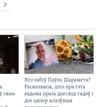
Хто забіў Паўла Шарамета?
м
Расказваем, што пра гэта
ў сваю
вядома празь дзесяць гадоў і
дзе цяпер асноўныя