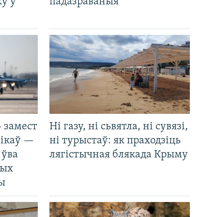
у ў
падазраваныя
 замест
Ні газу, ні сьвятла, ні сувязі,
нікаў —
ні турыстаў: як праходзіць
 ўва
лягістычная блякада Крыму
ных
ды