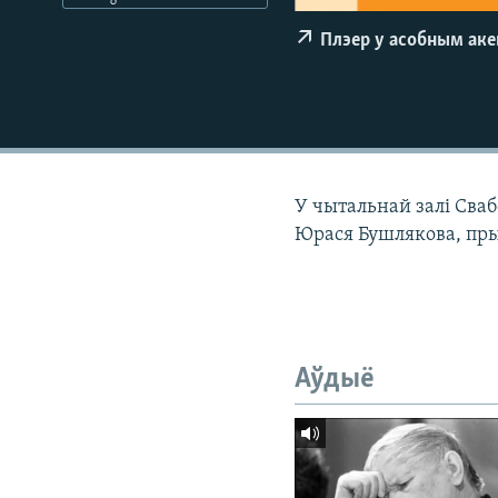
КАЛЯНДАР
НА ХВАЛЯХ СВАБОДЫ
Плэер у асобным ак
У чытальнай залі Сваб
Юрася Бушлякова, пр
Аўдыё