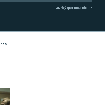
Наўпроставы лінк
EMBED
ыкль