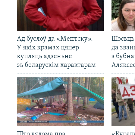
Ад буслоў да «Ментску».
Шэсьць 
У якіх крамах цяпер
да зван
купляць адзеньне
з бубна
зь беларускім характарам
Аляксе
Што вядома пра
«Курап