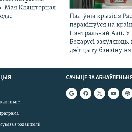
». Мая Кляшторная
одзе
Паліўны крызіс з Рас
перакінуўся на краі
Цэнтральнай Азіі. У
Беларусі заяўляюць,
дэфіцыту бэнзіну н
АЦЫЯ
САЧЫЦЕ ЗА АБНАЎЛЕНЬН
якаваньне
праграма
 сувязь з рэдакцыяй