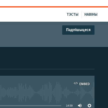
ТЭСТЫ
НАВІНЫ
Падпішыцеся
EMBED
able
14:59