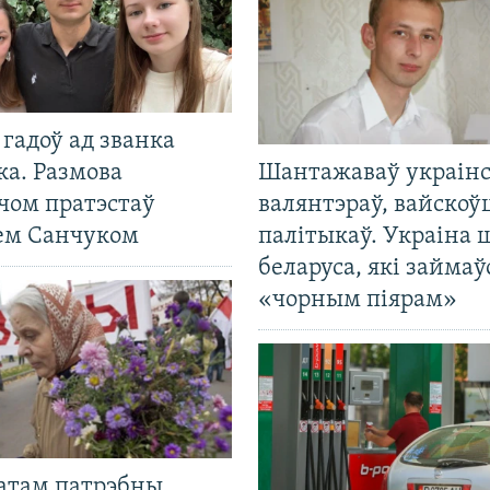
гадоў ад званка
ка. Размова
Шантажаваў украінс
чом пратэстаў
валянтэраў, вайскоў
ем Санчуком
палітыкаў. Украіна 
беларуса, які займаў
«чорным піярам»
атам патрэбны