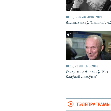
18:15, 30 КРАСАВІК 2019
Васіль Быкаў. "Сьцяна". ч.
18:15, 23 ЛІПЕНЬ 2018
Уладзімер Някляеў, "Кот
Клаўдзіі Львоўны"
ТЭЛЕПРАГРАМЫ