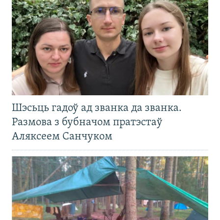
Шэсьць гадоў ад званка да званка.
Размова з бубначом пратэстаў
Аляксеем Санчуком