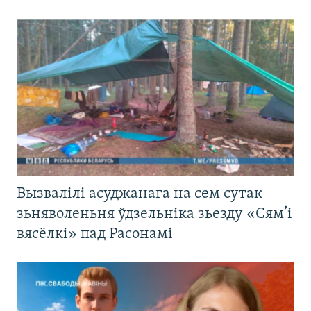
Вызвалілі асуджанага на сем сутак
зьняволеньня ўдзельніка зьезду «Сям’і
вясёлкі» пад Расонамі