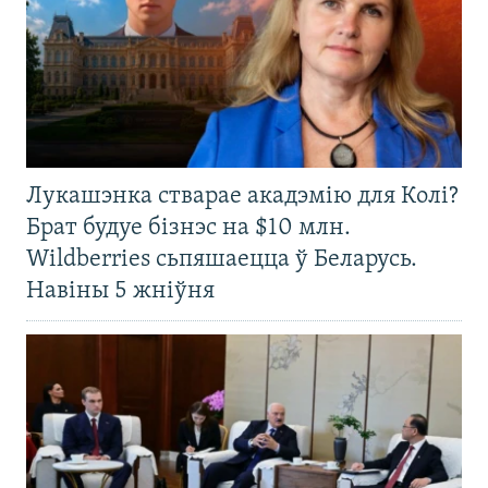
Лукашэнка стварае акадэмію для Колі?
Брат будуе бізнэс на $10 млн.
Wildberries сьпяшаецца ў Беларусь.
Навіны 5 жніўня