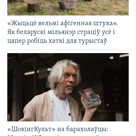
«Жыцьцё вельмі афігенная штука».
Як беларускі мільянэр страціў усё і
цяпер робіць хаткі для турыстаў
«ШокінгКульт» на барахолаўцы: