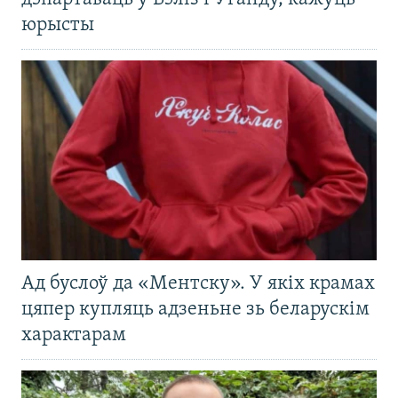
юрысты
Ад буслоў да «Ментску». У якіх крамах
цяпер купляць адзеньне зь беларускім
характарам