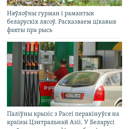
Няўлоўны гурман і рамантык
беларускіх лясоў. Расказваем цікавыя
факты пра рысь
Паліўны крызіс з Расеі перакінуўся на
краіны Цэнтральнай Азіі. У Беларусі