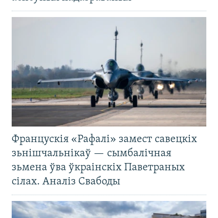
Францускія «Рафалі» замест савецкіх
зьнішчальнікаў — сымбалічная
зьмена ўва ўкраінскіх Паветраных
сілах. Аналіз Свабоды