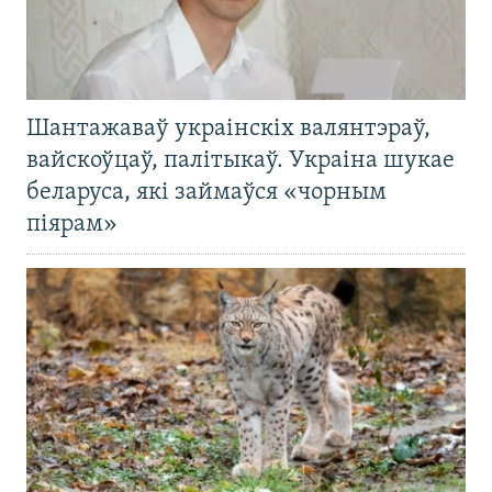
Шантажаваў украінскіх валянтэраў,
вайскоўцаў, палітыкаў. Украіна шукае
беларуса, які займаўся «чорным
піярам»