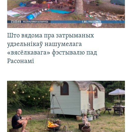
Што вядома пра затрыманых
удзельнікаў нашумелага
«вясёлкавага» фэстывалю пад
Расонамі