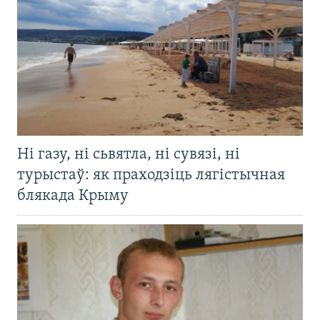
Ні газу, ні сьвятла, ні сувязі, ні
турыстаў: як праходзіць лягістычная
блякада Крыму