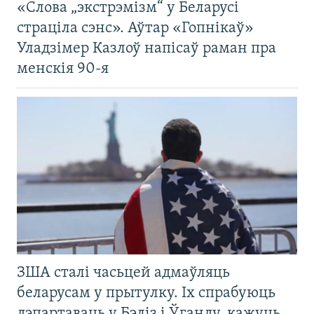
«Слова „экстрэмізм“ у Беларусі
страціла сэнс». Аўтар «Гопнікаў»
Уладзімер Казлоў напісаў раман пра
менскія 90-я
ЗША сталі часьцей адмаўляць
беларусам у прытулку. Іх спрабуюць
дэпартаваць у Бэліз і Ўганду, кажуць