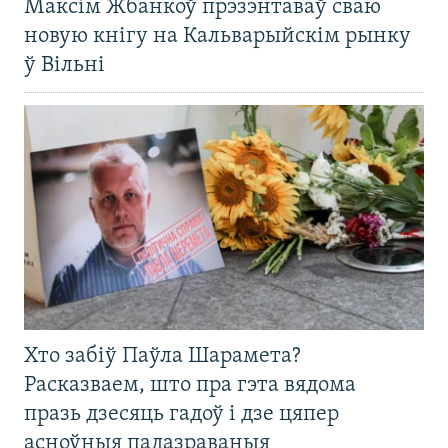
Максім Жбанкоў прэзэнтаваў сваю
новую кнігу на Кальварыйскім рынку
ў Вільні
Хто забіў Паўла Шарамета?
Расказваем, што пра гэта вядома
празь дзесяць гадоў і дзе цяпер
асноўныя падазраваныя