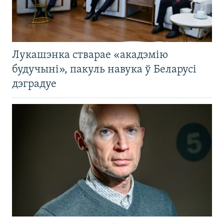
Лукашэнка стварае «акадэмію
будучыні», пакуль навука ў Беларусі
дэградуе