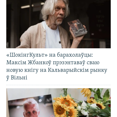
«ШокінгКульт» на барахолаўцы:
Максім Жбанкоў прэзэнтаваў сваю
новую кнігу на Кальварыйскім рынку
ў Вільні