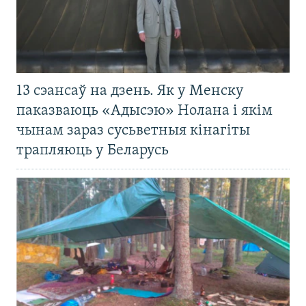
13 сэансаў на дзень. Як у Менску
паказваюць «Адысэю» Нолана і якім
чынам зараз сусьветныя кінагіты
трапляюць у Беларусь