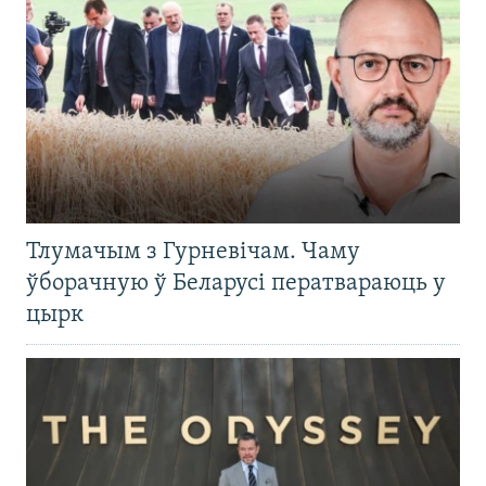
Тлумачым з Гурневічам. Чаму
ўборачную ў Беларусі ператвараюць у
цырк