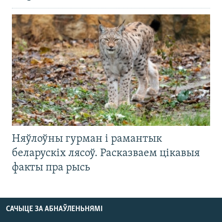
Няўлоўны гурман і рамантык
беларускіх лясоў. Расказваем цікавыя
факты пра рысь
САЧЫЦЕ ЗА АБНАЎЛЕНЬНЯМІ