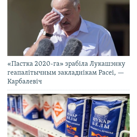
«Пастка 2020-га» зрабіла Лукашэнку
геапалітычным закладнікам Расеі, —
Карбалевіч