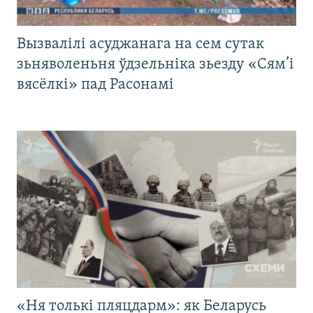
Вызвалілі асуджанага на сем сутак
зьняволеньня ўдзельніка зьезду «Сям’і
вясёлкі» пад Расонамі
«Ня толькі пляцдарм»: як Беларусь