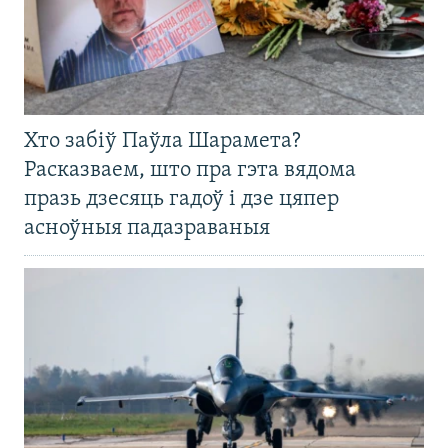
Хто забіў Паўла Шарамета?
Расказваем, што пра гэта вядома
празь дзесяць гадоў і дзе цяпер
асноўныя падазраваныя