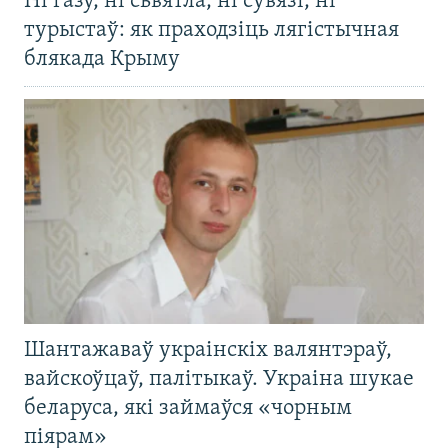
Ні газу, ні сьвятла, ні сувязі, ні
турыстаў: як праходзіць лягістычная
блякада Крыму
Шантажаваў украінскіх валянтэраў,
вайскоўцаў, палітыкаў. Украіна шукае
беларуса, які займаўся «чорным
піярам»