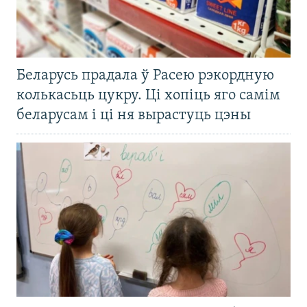
Беларусь прадала ў Расею рэкордную
колькасьць цукру. Ці хопіць яго самім
беларусам і ці ня вырастуць цэны