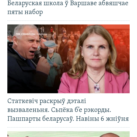
Беларуская школа ў Варшаве абвяшчае
пяты набор
Статкевіч раскрыў дэталі
вызваленьня. Сьпёка б’е рэкорды.
Пашпарты беларусаў. Навіны 6 жніўня