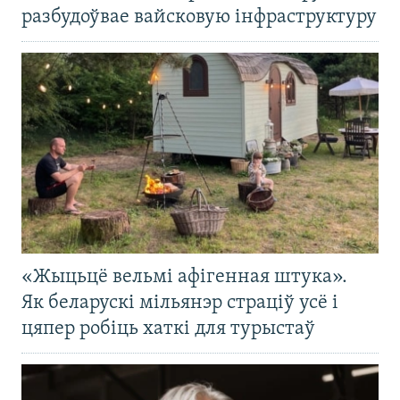
разбудоўвае вайсковую інфраструктуру
«Жыцьцё вельмі афігенная штука».
Як беларускі мільянэр страціў усё і
цяпер робіць хаткі для турыстаў