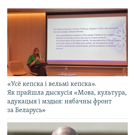
«Усё кепска і вельмі кепска».
Як прайшла дыскусія «Мова, культура,
адукацыя і мэдыя: нябачны фронт
за Беларусь»