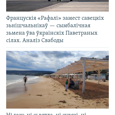
Францускія «Рафалі» замест савецкіх
зьнішчальнікаў — сымбалічная
зьмена ўва ўкраінскіх Паветраных
сілах. Аналіз Свабоды